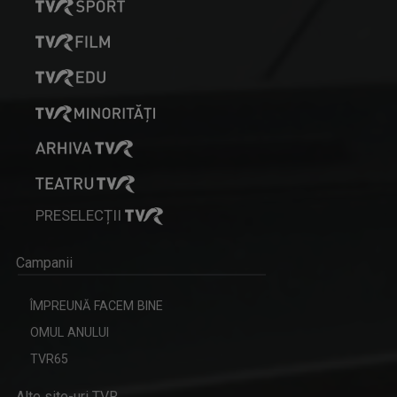
PRESELECȚII
Campanii
ÎMPREUNĂ FACEM BINE
OMUL ANULUI
TVR65
Alte site-uri TVR