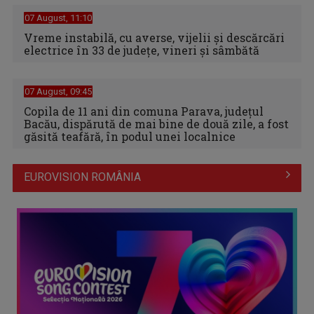
07 August, 11:10
Vreme instabilă, cu averse, vijelii şi descărcări
electrice în 33 de judeţe, vineri şi sâmbătă
07 August, 09:45
Copila de 11 ani din comuna Parava, judeţul
Bacău, dispărută de mai bine de două zile, a fost
găsită teafără, în podul unei localnice
EUROVISION ROMÂNIA