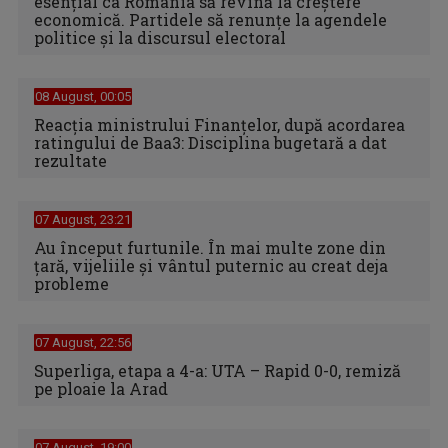
esențial ca România să revină la creștere
economică. Partidele să renunțe la agendele
politice și la discursul electoral
08 August, 00:05
Reacția ministrului Finanțelor, după acordarea
ratingului de Baa3: Disciplina bugetară a dat
rezultate
07 August, 23:21
Au început furtunile. În mai multe zone din
țară, vijeliile și vântul puternic au creat deja
probleme
07 August, 22:56
Superliga, etapa a 4-a: UTA – Rapid 0-0, remiză
pe ploaie la Arad
07 August, 19:00