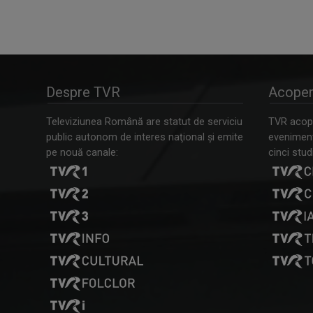
Despre TVR
Acoper
Televiziunea Română are statut de serviciu
TVR acope
public autonom de interes naţional şi emite
evenimente
pe nouă canale:
cinci studi