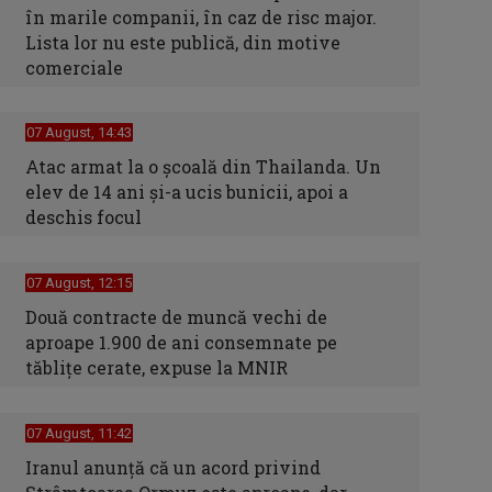
în marile companii, în caz de risc major.
Lista lor nu este publică, din motive
comerciale
07 August, 14:43
Atac armat la o școală din Thailanda. Un
elev de 14 ani și-a ucis bunicii, apoi a
deschis focul
07 August, 12:15
Două contracte de muncă vechi de
aproape 1.900 de ani consemnate pe
tăblițe cerate, expuse la MNIR
07 August, 11:42
Iranul anunță că un acord privind