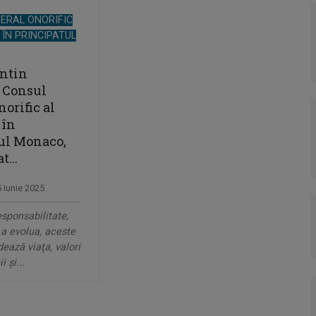
ERAL ONORIFIC
 ÎN PRINCIPATUL
antin
 Consul
orific al
 în
ul Monaco,
t...
5 Iunie 2025
esponsabilitate,
 a evolua, aceste
dează viaţa, valori
 şi...