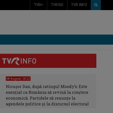
TVR+
TVR.RO
TVR INFO
08 August, 00:22
Nicușor Dan, după ratingul Moody’s: Este
esențial ca România să revină la creștere
economică. Partidele să renunțe la
agendele politice și la discursul electoral