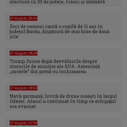
electrice în 33 de judeţe, vineri şi sâmbătă
07 August, 09:45
Zeci de oameni caută o copilă de 11 ani în
judeţul Bacău, dispărută de mai bine de două
zile
07 August, 08:28
Trump, furios după dezvăluirile despre
stocurile de muniție ale SUA. Amenință
„sursele” din presă cu închisoarea
07 August, 08:04
Navă germană, lovită de drone rusești în largul
Odesei. Atacul a continuat în timp ce echipajul
era evacuat
07 August, 07:50