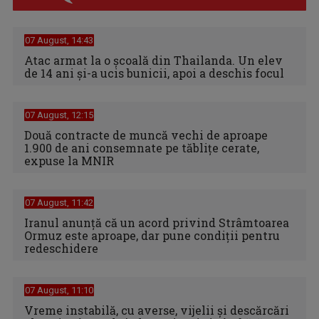
07 August, 14:43
Atac armat la o școală din Thailanda. Un elev
de 14 ani și-a ucis bunicii, apoi a deschis focul
07 August, 12:15
Două contracte de muncă vechi de aproape
1.900 de ani consemnate pe tăblițe cerate,
expuse la MNIR
07 August, 11:42
Iranul anunță că un acord privind Strâmtoarea
Ormuz este aproape, dar pune condiții pentru
redeschidere
07 August, 11:10
Vreme instabilă, cu averse, vijelii şi descărcări