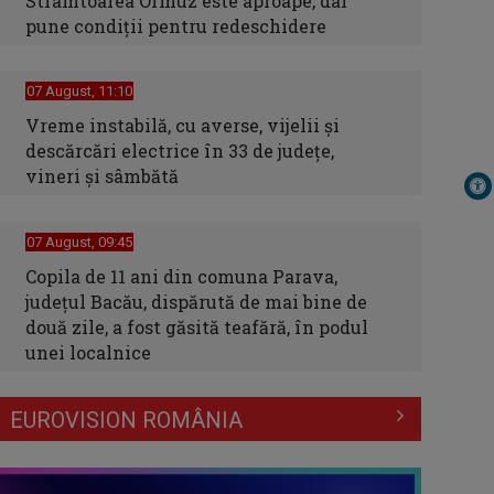
Strâmtoarea Ormuz este aproape, dar
pune condiții pentru redeschidere
07 August, 11:10
Vreme instabilă, cu averse, vijelii şi
descărcări electrice în 33 de judeţe,
vineri şi sâmbătă
07 August, 09:45
Copila de 11 ani din comuna Parava,
judeţul Bacău, dispărută de mai bine de
două zile, a fost găsită teafără, în podul
unei localnice
EUROVISION ROMÂNIA