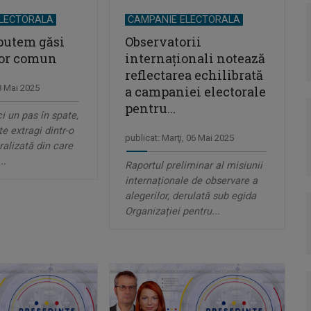
ELECTORALA
CAMPANIE ELECTORALA
putem găsi
Observatorii
or comun
internaționali notează
reflectarea echilibrată
08 Mai 2025
a campaniei electorale
pentru...
ci un pas în spate,
te extragi dintr-o
publicat: Marţi, 06 Mai 2025
alizată din care
..
Raportul preliminar al misiunii
internaționale de observare a
alegerilor, derulată sub egida
Organizației pentru...