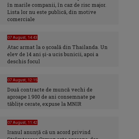
în marile companii, în caz de risc major.
Lista lor nu este publică, din motive
comerciale
07 August, 14:43
Atac armat la o școală din Thailanda. Un
elev de 14 ani și-a ucis bunicii, apoi a
deschis focul
07 August, 12:15
Două contracte de muncă vechi de
aproape 1.900 de ani consemnate pe
tăblițe cerate, expuse la MNIR
07 August, 11:42
Iranul anunță că un acord privind