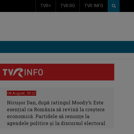
TVR+
TVR.RO
TVR INFO
08 August, 00:22
Nicușor Dan, după ratingul Moody’s: Este
esențial ca România să revină la creștere
economică. Partidele să renunțe la
agendele politice și la discursul electoral