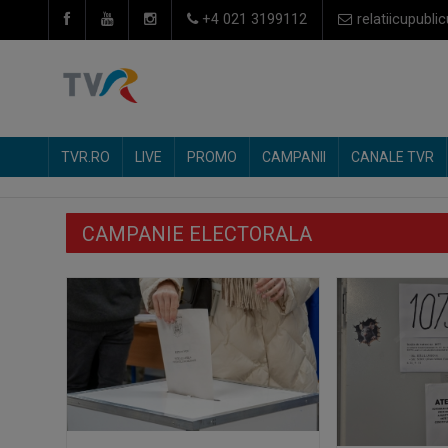
+4 021 3199112
relatiicupublic
TVR.RO
LIVE
PROMO
CAMPANII
CANALE TVR
CAMPANIE ELECTORALA