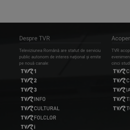
Despre TVR
Acoper
Televiziunea Română are statut de serviciu
TVR acope
public autonom de interes naţional şi emite
evenimente
pe nouă canale:
cinci studi