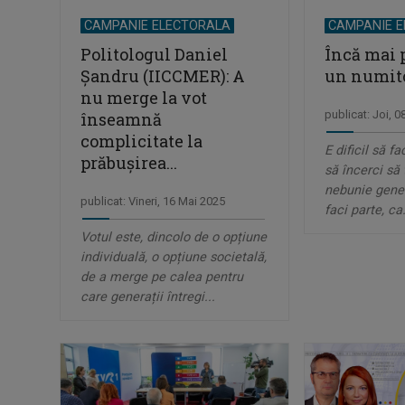
CAMPANIE ELECTORALA
CAMPANIE 
Politologul Daniel
Încă mai 
Șandru (IICCMER): A
un numit
nu merge la vot
publicat: Joi, 
înseamnă
complicitate la
E dificil să fa
prăbușirea...
să încerci să 
nebunie gener
publicat: Vineri, 16 Mai 2025
faci parte, ca.
Votul este, dincolo de o opțiune
individuală, o opțiune societală,
de a merge pe calea pentru
care generații întregi...