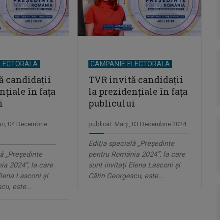
ELECTORALA
CAMPANIE ELECTORALA
ă candidaţii
TVR invită candidaţii
nţiale în faţa
la prezidenţiale în faţa
i
publicului
uri, 04 Decembrie
publicat: Marţi, 03 Decembrie 2024
Ediţia specială „Preşedinte
lă „Preşedinte
pentru România 2024”, la care
a 2024”, la care
sunt invitaţi Elena Lasconi şi
Elena Lasconi şi
Călin Georgescu, este...
cu, este...