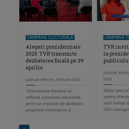
CAMPANIE ELECTORALA
CAMPANIE 
Alegeri prezidenţiale
TVR invit
2025: TVR transmite
la prezide
dezbaterea finală pe 29
publiculu
aprilie
publicat: Mierc
2024
publicat: Miercuri, 26 Martie 2025
Ediţia specia
Televiziunea Română va
pentru Români
reflecta campania electorală
sunt invitaţi 
printr-un maraton de dezbateri,
Călin Georges
programe informative şi...