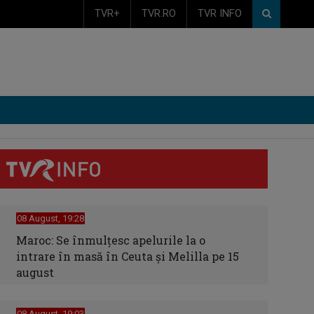
TVR+
TVR.RO
TVR INFO
08 August, 19:28
Maroc: Se înmulţesc apelurile la o
intrare în masă în Ceuta şi Melilla pe 15
august
08 August, 19:03