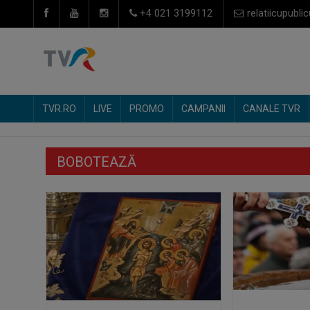
+4 021 3199112
relatiicupublic
TVR.RO
LIVE
PROMO
CAMPANII
CANALE TVR
BOBOTEAZĂ