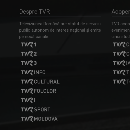
Despre TVR
Acoper
Televiziunea Română are statut de serviciu
TVR acope
public autonom de interes naţional şi emite
evenimente
pe nouă canale:
cinci studi