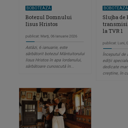
BOBOTEAZĂ
BOBOTEAZ
Botezul Domnului
Slujba de 
Iisus Hristos
transmisi
la TVR 1
publicat: Marţi, 06 Ianuarie 2026
publicat: Luni, 
Astăzi, 6 ianuarie, este
sărbătorit botezul Mântuitorului
Începutul de 
Iisus Hristos în apa Iordanului,
ediții special
sărbătoare cunoscută în...
dedicate mari
creștine, în ca