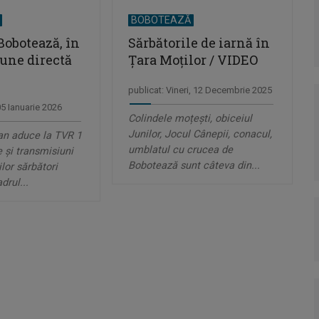
Ă
BOBOTEAZĂ
Bobotează, în
Sărbătorile de iarnă în
une directă
Țara Moților / VIDEO
publicat: Vineri, 12 Decembrie 2025
05 Ianuarie 2026
Colindele moțești, obiceiul
Junilor, Jocul Cânepii, conacul,
an aduce la TVR 1
umblatul cu crucea de
e și transmisiuni
Bobotează sunt câteva din...
lor sărbători
drul...