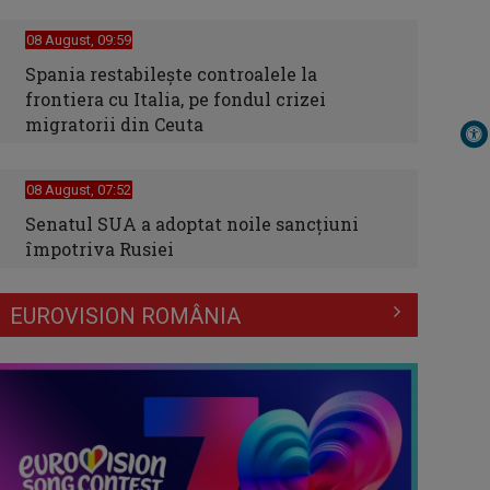
08 August, 09:59
Spania restabileşte controalele la
frontiera cu Italia, pe fondul crizei
migratorii din Ceuta
08 August, 07:52
Senatul SUA a adoptat noile sancţiuni
împotriva Rusiei
EUROVISION ROMÂNIA