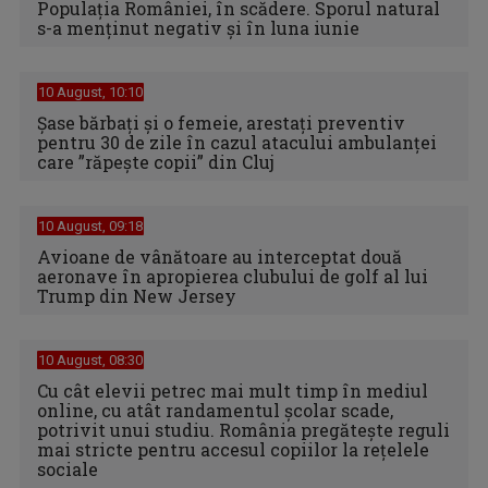
Populația României, în scădere. Sporul natural
s-a menţinut negativ şi în luna iunie
10 August, 10:10
Șase bărbați și o femeie, arestați preventiv
pentru 30 de zile în cazul atacului ambulanței
care ”răpește copii” din Cluj
10 August, 09:18
Avioane de vânătoare au interceptat două
aeronave în apropierea clubului de golf al lui
Trump din New Jersey
10 August, 08:30
Cu cât elevii petrec mai mult timp în mediul
online, cu atât randamentul școlar scade,
potrivit unui studiu. România pregătește reguli
mai stricte pentru accesul copiilor la rețelele
sociale