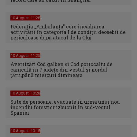
10 August, 11:28
Federaţia „Ambulanţa” cere încadrarea
activităţii în categoria I de condiţii deosebit de
periculoase după atacul de la Cluj
10 August, 11:25
Avertizări Cod galben şi Cod portocaliu de
caniculă în 7 judeţe din vestul şi nordul
ţării,până miercuri dimineaţa
10 August, 10:28
Sute de persoane, evacuate în urma unui nou
incendiu forestier izbucnit în sud-vestul
Spaniei
10 August, 10:15