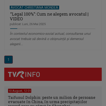
AVOCAT CHRISTIANA MONDEA
“Legal 100%”: Cum ne alegem avocatul |
VIDEO
publicat: Luni, 26 Mai 2025
În contextul economico-social actual, consultarea unui
avocat trebuie să devină o obișnuință și demersul
alegerii...
1
10 August, 12:01
Taifunul Dolphin: peste un milion de persoane
evacuate în China, în urma precipitațiilor
record care au căzut în Shanghai