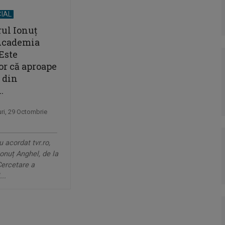
IAL
rul Ionuț
Academia
Este
or că aproape
 din
.
uri, 29 Octombrie
u acordat tvr.ro,
Ionuț Anghel, de la
Cercetare a
...