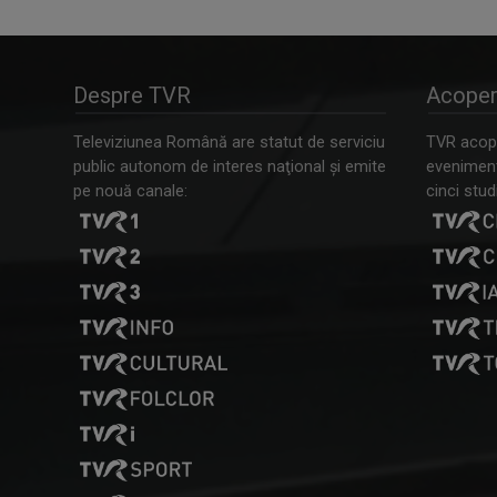
Despre TVR
Acoper
Televiziunea Română are statut de serviciu
TVR acope
public autonom de interes naţional şi emite
evenimente
pe nouă canale:
cinci studi