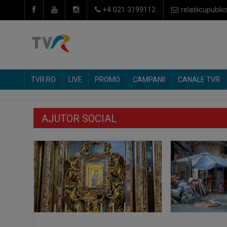
+4 021 3199112
relatiicupublic
TVR.RO
LIVE
PROMO
CAMPANII
CANALE TVR
AJUTOR SOCIAL