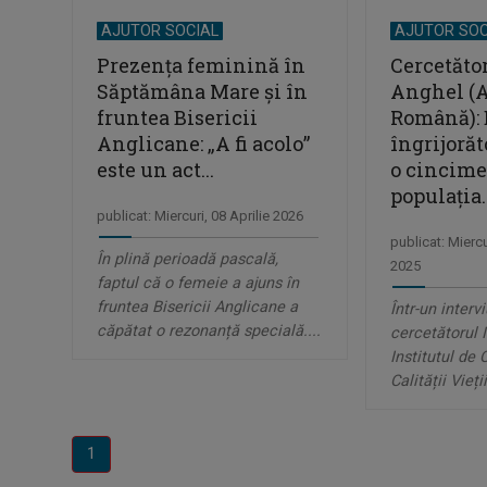
AJUTOR SOCIAL
AJUTOR SOC
Prezența feminină în
Cercetăto
Săptămâna Mare și în
Anghel (
fruntea Bisericii
Română): 
Anglicane: „A fi acolo”
îngrijorăt
este un act...
o cincime
populația..
publicat: Miercuri, 08 Aprilie 2026
publicat: Mierc
În plină perioadă pascală,
2025
faptul că o femeie a ajuns în
fruntea Bisericii Anglicane a
Într-un intervi
căpătat o rezonanță specială....
cercetătorul 
Institutul de 
Calității Vieții
1