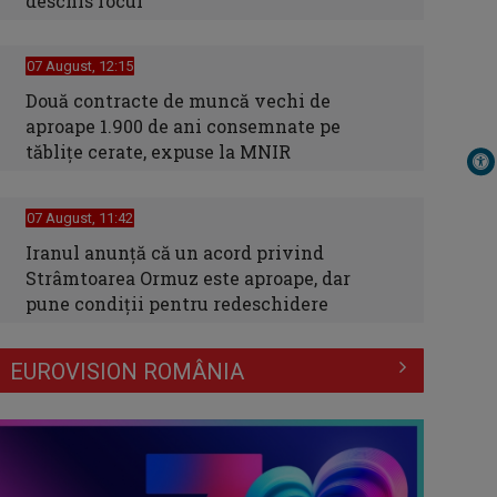
deschis focul
07 August, 12:15
Două contracte de muncă vechi de
aproape 1.900 de ani consemnate pe
tăblițe cerate, expuse la MNIR
07 August, 11:42
Iranul anunță că un acord privind
Strâmtoarea Ormuz este aproape, dar
pune condiții pentru redeschidere
EUROVISION ROMÂNIA