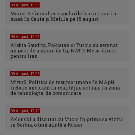
08 August, 19:28
Maroc: Se înmulţesc apelurile la o intrare în
masă în Ceuta şi Melilla pe 15 august
08 August, 19:03
Arabia Saudită, Pakistan și Turcia au semnat
un pact de apărare de tip NATO. Mesaj direct
pentru Iran
08 August, 17:28
Miruță: Politica de resurse umane în MApN
trebuie ancorată în realitățile actuale în zona
de tehnologie, de comunicare
08 August, 17:12
Zelenski a discutat cu Vucic în prima sa vizită
în Serbia, o ţară aliată a Rusiei