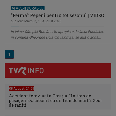
AFACERI DURABILE
"Ferma": Pepeni pentru tot sezonul | VIDEO
publicat: Miercuri, 13 August 2025
În inima Câmpiei Române, în apropiere de lacul Fundulea,
în comuna Gheorghe Doja din Ialomița, se află o zonă...
1
08 August, 21:55
Accident feroviar în Croația. Un tren de
pasageri s-a ciocnit cu un tren de marfă. Zeci
de răniți