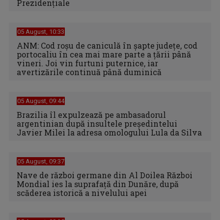
Prezidențiale
05 August, 10:33
ANM: Cod roșu de caniculă în șapte județe, cod
portocaliu în cea mai mare parte a țării până
vineri. Joi vin furtuni puternice, iar
avertizările continuă până duminică
05 August, 09:44
Brazilia îl expulzează pe ambasadorul
argentinian după insultele preşedintelui
Javier Milei la adresa omologului Lula da Silva
05 August, 09:37
Nave de război germane din Al Doilea Război
Mondial ies la suprafață din Dunăre, după
scăderea istorică a nivelului apei