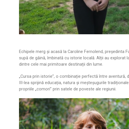
Echipele merg și acasă la Caroline Fernolend, președinta Fun
supă de găină, îmbinată cu istorie locală. Alții au explorat 
dintre cele mai primitoare destinații din lume.
„Cursa prin istorie”, o combinație perfectă între aventură, 
III-lea sprijină educația, natura și meșteșugurile tradiționale 
propriile „comori” prin satele de poveste ale regiunii.