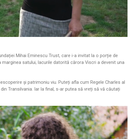
dației Mihai Eminescu Trust, care i-a invitat la o porție de
la marginea satului, lacurile datorită cărora Viscri a devenit una
descoperire și patrimoniu viu. Puteți afla cum Regele Charles al
din Transilvania. Iar la final, s-ar putea să vreți să vă căutați