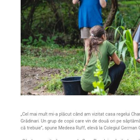
„Cel mai mult mi-a plăcut când am vizitat casa regelui Char
Grădinari. Un grup de copii care vin de două ori pe săptămâ
că trebuie”, spune Medeea Ruff, elevă la Colegiul German 