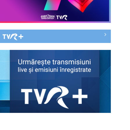
„Spune-mi”, piesa Monicăi Anghel
– a patra cea mai votată în
concursul ...
CONCACAF respinge planul FIFA de
privatizare parțială a activităților
comerciale
EVENIMENT ESTIVAL - Taberele
ARC – Acolo unde începe ACASĂ
TVR lansează un apel pentru
proiecte de emisiuni