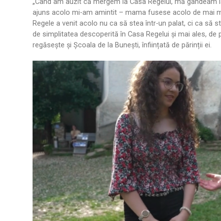
„Când am auzit că mergem la Casa Regelui, mă gândeam la 
ajuns acolo mi-am amintit – mama fusese acolo de mai multe 
Regele a venit acolo nu ca să stea într-un palat, ci ca să s
de simplitatea descoperită în Casa Regelui și mai ales, de 
regăsește și Școala de la Bunești, înființată de părinții ei.