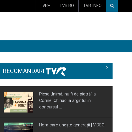
TVR+
TVR.RO
TVR INFO
RECOMANDARI
Piesa „Inimă, nu fi de piatră” a
Corinei Chiriac ia argintul în
concursul ...
Hora care unește generații | VIDEO