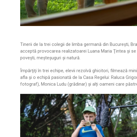
Tinerii de la trei colegii de limba germană din București, Br
acceptă provocarea realizatoarei Luana Maria Ţintea şi se
povești, meșteșuguri și natură.
Împărţiţi în trei echipe, elevii rezolvă ghicitori, filmează m
afla şi o echipă pasionată de la Casa Regelui: Raluca Grigo
fotograf), Monica Ludu (grădinar) și alți oameni care păst