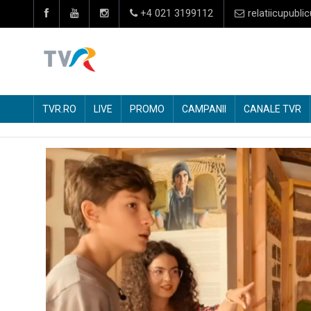
+4 021 3199112
relatiicupublic
TVR.RO
LIVE
PROMO
CAMPANII
CANALE TVR