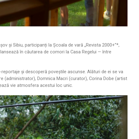
așov și Sibiu, participanți la Școala de vară „Revista 2000+”*,
 lansează în căutarea de comori la Casa Regelui — între
ini-reportaje și descoperă poveștile ascunse. Alături de ei se va
re (administrator), Domnica Macri (curator), Corina Dobe (artist
rează vie atmosfera acestui loc unic.