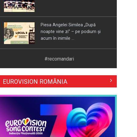
Piesa Angelei Similea „După
noapte vine zi” – pe podium şi
acum în inimile ...
Cum ne-a îmbolnăvit telefonul și
#recomandari
cum salvarea era mereu acolo: Mai
încet, fă ...
EUROVISION ROMÂNIA
Anda Călugăreanu cu „N-am
noroc” – a cincea cea mai votată
piesă în ...
„Cerul” trupei Proconsul – a şasea
cea mai votată piesă în concursul
„Cerbul ...