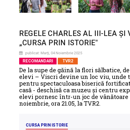
REGELE CHARLES AL III-LEA ŞI 
„CURSA PRIN ISTORIE"
publicat: Marţi, 04 Noiembrie 2025
RECOMANDARI
TVR2
De la supe de găină la flori sălbatice, d
elevi – Viscri devine un loc viu, unde t
pentru spectaculoasa biserică fortifica
casă - deschisă ca muzeu și centru expoz
elevi pornesc într-un joc de vânătoare a
noiembrie, ora 21.05, la TVR2.
CURSA PRIN ISTORIE