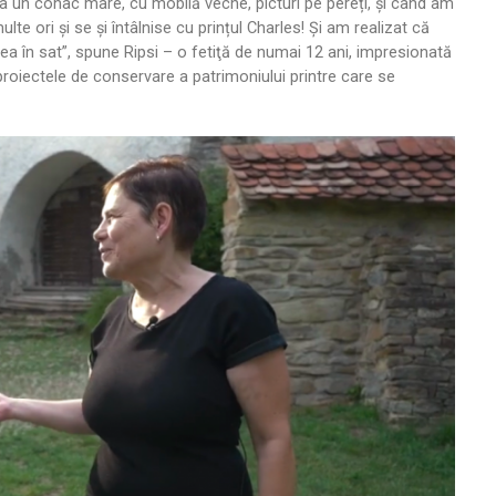
un conac mare, cu mobilă veche, picturi pe pereți, și când am
ori și se și întâlnise cu prințul Charles! Și am realizat că
tea în sat”, spune Ripsi – o fetiţă de numai 12 ani, impresionată
proiectele de conservare a patrimoniului printre care se