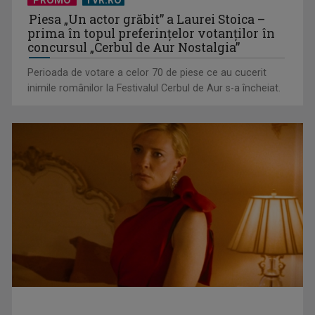
PROMO
TVR.RO
Piesa „Un actor grăbit” a Laurei Stoica –
prima în topul preferinţelor votanţilor în
concursul „Cerbul de Aur Nostalgia”
Perioada de votare a celor 70 de piese ce au cucerit
inimile românilor la Festivalul Cerbul de Aur s-a încheiat.
Federația SANITAS suspendă temporar greva generală din
sistemul sanitar