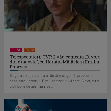
Piesa Angelei Similea „După noapte vine zi” – pe podium şi
acum în inimile ...
FILM
TVR2
Telespectatorii TVR 2 văd comedia „Divorţ
din dragoste”, cu Horaţiu Mălăele şi Emilia
Popescu
Singura soluţie pentru a rămâne singuri în propria lor
casă este... divorţul. Filmul regizorului Andrei Blaier, cu o
Cum ne-a îmbolnăvit telefonul și cum salvarea era mereu
distribuţie de zile mari, se ...
acolo: Mai încet, fă ...