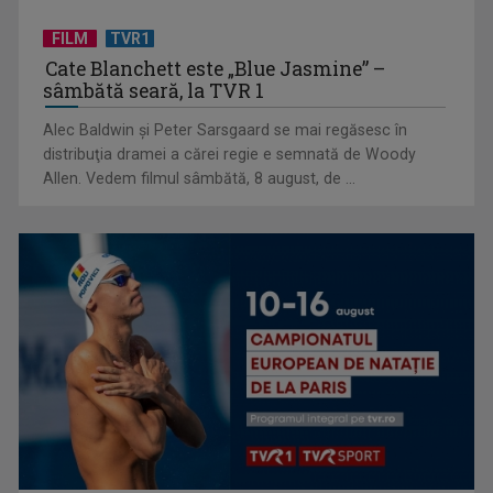
FILM
TVR1
Cate Blanchett este „Blue Jasmine” –
sâmbătă seară, la TVR 1
„E cool să fii cult!”, în curând la TVR 1 și TVR 2
Alec Baldwin şi Peter Sarsgaard se mai regăsesc în
distribuţia dramei a cărei regie e semnată de Woody
Allen. Vedem filmul sâmbătă, 8 august, de ...
Universitatea de Vară, la Băile Tușnad | VIDEO