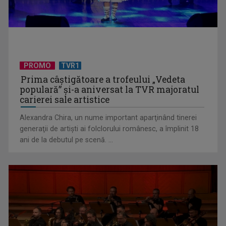
UNTOLD ONE, la Cluj-Napoca | VIDEO
PROMO
TVR1
Prima câştigătoare a trofeului „Vedeta
populară” şi-a aniversat la TVR majoratul
carierei sale artistice
Alexandra Chira, un nume important aparţinând tinerei
generaţii de artişti ai folclorului românesc, a împlinit 18
ani de la debutul pe scenă. ...
Telespectatorii TVR 2 văd comedia „Divorţ din dragoste”, cu
Horaţiu Mălăele ...