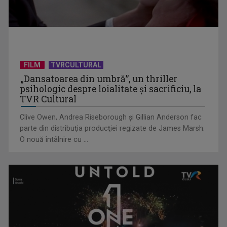
Întâlnire cu jazz-ul autohton, la TVR Cultural: „Contemporan
în România”, un ...
FILM
TVRCULTURAL
„Dansatoarea din umbră”, un thriller
psihologic despre loialitate și sacrificiu, la
TVR Cultural
Clive Owen, Andrea Riseborough şi Gillian Anderson fac
parte din distribuţia producţiei regizate de James Marsh.
O nouă întâlnire cu ...
Piesa „Inimă, nu fi de piatră” a Corinei Chiriac ia argintul în
concursul ...