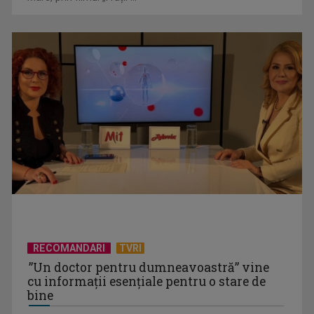
CONCACAF respinge planul FIFA de privatizare parțială a
activităților comerciale
RECOMANDARI
TVRI
”Un doctor pentru dumneavoastră” vine
cu informații esențiale pentru o stare de
bine