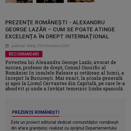
PREZENŢE ROMÂNEŞTI - ALEXANDRU
GEORGE LAZĂR – CUM SE POATE ATINGE
EXCELENȚA ÎN DREPT INTERNAȚIONAL
publicat: Marţi, 29 Octombrie 2024
RECOMANDARI
Povestea lui Alexandru George Lazăr, avocat de
succes, profesor de drept, Consul Onorific al
României în insulele Baleare și cetățean al lumii, a
început la București. Mai exact, la școala generală
și apoi la Liceul Cervantes din Capitală, pe care le-a
absolvit și unde a învățat temeinic limba spaniolă.
PREZENŢE ROMÂNEŞTI
Este un proiect editorial dedicat comunităţilor româneşti
din afara graniţelor, realizat cu sprijinul Departamentului