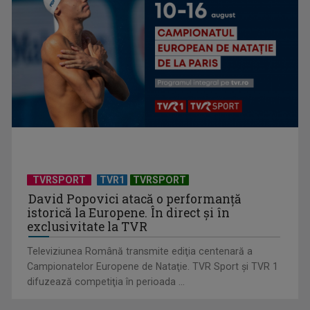
Anda Călugăreanu cu „N-am noroc” – a cincea cea mai
votată piesă în ...
TVRSPORT
TVR1
TVRSPORT
David Popovici atacă o performanţă
istorică la Europene. În direct şi în
exclusivitate la TVR
Televiziunea Română transmite ediţia centenară a
Campionatelor Europene de Nataţie. TVR Sport şi TVR 1
difuzează competiţia în perioada ...