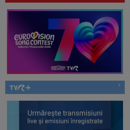
Cate Blanchett este „Blue Jasmine” – sâmbătă seară, la TVR
1
Spectacol total la TVR: David Popovici și tricolorii luptă
pentru aur la ...