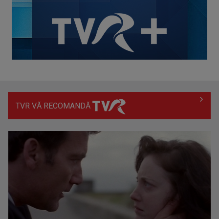
TVR VĂ RECOMANDĂ
Prima câştigătoare a trofeului „Vedeta populară” şi-a
aniversat la TVR ...