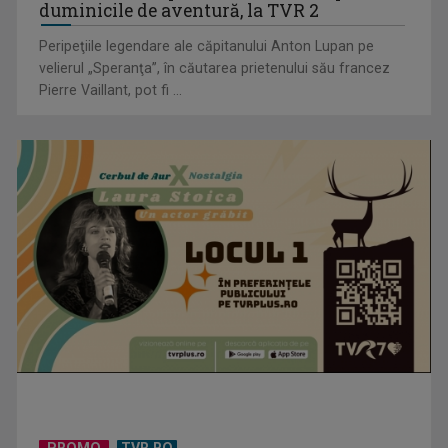
duminicile de aventură, la TVR 2
Peripeţiile legendare ale căpitanului Anton Lupan pe
velierul „Speranţa”, în căutarea prietenului său francez
Pierre Vaillant, pot fi ...
"Robin Hood"-ul serialelor coreene: "Iljimae, hoţul fantomă",
la TVR 1
Un reper al cinematografiei mondiale, la TVR Cultural:
„Roma, oraș deschis”