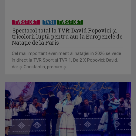
TVRSPORT
TVR1
TVRSPORT
Spectacol total la TVR: David Popovici și
tricolorii luptă pentru aur la Europenele de
Natație de la Paris
Cel mai important eveniment al nataţiei în 2026 se vede
„Dansatoarea din umbră”, un thriller psihologic despre
în direct la TVR Sport şi TVR 1. De 2 X Popovici: David,
loialitate și ...
dar şi Constantin, precum şi ...