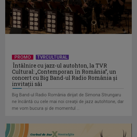
David Popovici atacă o performanţă istorică la Europene. În
direct şi în ...
PROMO
TVRCULTURAL
Întâlnire cu jazz-ul autohton, la TVR
Cultural: „Contemporan în România”, un
concert cu Big Band-ul Radio România şi
invitaţii săi
Big Band-ul Radio România dirijat de Simona Strungaru
ne încântă cu cele mai noi creaţii de jazz autohtone, dar
me vom bucura şi de momentul ...
„Frații Jderi”, superproducția inspirată din opera lui Mihail