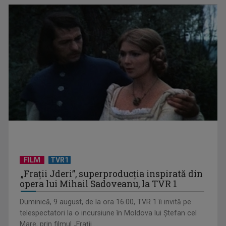
„Cerul” trupei Proconsul – a şasea cea mai votată piesă în
concursul „Cerbul ...
FILM
TVR1
„Spune-mi”, piesa Monicăi Anghel – a patra cea mai votată
„Frații Jderi”, superproducția inspirată din
în concursul ...
opera lui Mihail Sadoveanu, la TVR 1
Duminică, 9 august, de la ora 16.00, TVR 1 îi invită pe
telespectatori la o incursiune în Moldova lui Ștefan cel
Mare, prin filmul „Frații ...