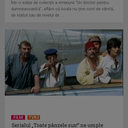
Într-o ediţie de colecție a emisiunii ”Un doctor pentru
EVENIMENT ESTIVAL - Taberele ARC – Acolo unde începe
dumneavoastră”, aflăm că boala nu ține cont de vârstă,
ACASĂ
de statut sau de nivelul de ...
TVR lansează un apel pentru proiecte de emisiuni
FILM
TVR2
Serialul „Toate pânzele sus!” ne umple