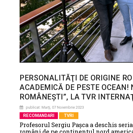
PERSONALITĂŢI DE ORIGINE R
ACADEMICĂ DE PESTE OCEAN! N
ROMÂNEŞTI”, LA TVR INTERNA
publicat: Marţi, 07 Noiembrie 2023
RECOMANDARI
TVRI
Profesorul Sergiu Paşca a deschis seria
români de pe continentul nord america