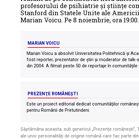
profesorului de psihiatrie și științe c
Stanford din Statele Unite ale Americii,
Marian Voicu. Pe 8 noiembrie, ora 19:00.
MARIAN VOICU
Marian Voicu a absolvit Universitatea Politehnică şi A
fost reporter, prezentator de ştiri şi moderator de talk
din 2004. A filmat peste 50 de reportaje în comunităţile r
PREZENŢE ROMÂNEŞTI
Este un proiect editorial dedicat comunităţilor româneşti
pentru Românii de Pretutindeni.
Săptămâna aceasta, sub genericul „Prezenţe româneşti”, TV
ale unor personalităţi de origine română care fac parte di