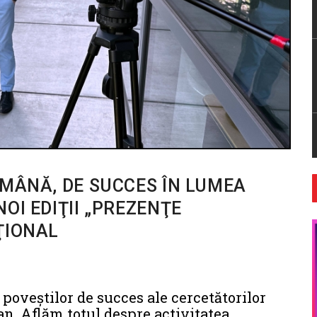
OMÂNĂ, DE SUCCES ÎN LUMEA
OI EDIŢII „PREZENŢE
ŢIONAL
 poveştilor de succes ale cercetătorilor
n. Aflăm totul despre activitatea