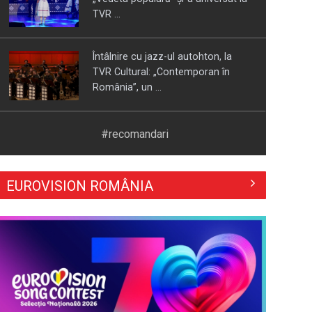
TVR ...
Întâlnire cu jazz-ul autohton, la
TVR Cultural: „Contemporan în
România”, un ...
Piesa „Inimă, nu fi de piatră” a
#recomandari
Corinei Chiriac ia argintul în
concursul ...
EUROVISION ROMÂNIA
Hora care unește generații | VIDEO
Piesa Angelei Similea „După
noapte vine zi” – pe podium şi
acum în inimile ...