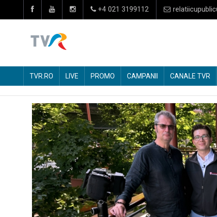
+4 021 3199112
relatiicupublic
TVR.RO
LIVE
PROMO
CAMPANII
CANALE TVR