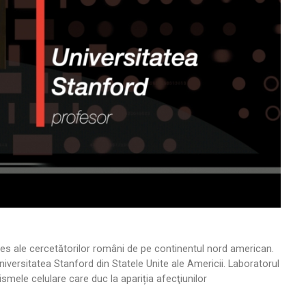
es ale cercetătorilor români de pe continentul nord american.
niversitatea Stanford din Statele Unite ale Americii. Laboratorul
mele celulare care duc la apariția afecţiunilor