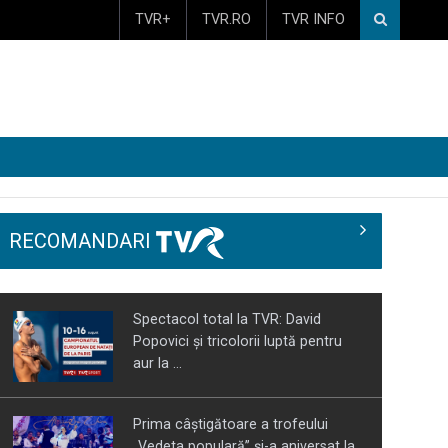
TVR+
TVR.RO
TVR INFO
RECOMANDARI
Spectacol total la TVR: David
Popovici și tricolorii luptă pentru
aur la ...
Prima câştigătoare a trofeului
„Vedeta populară” şi-a aniversat la