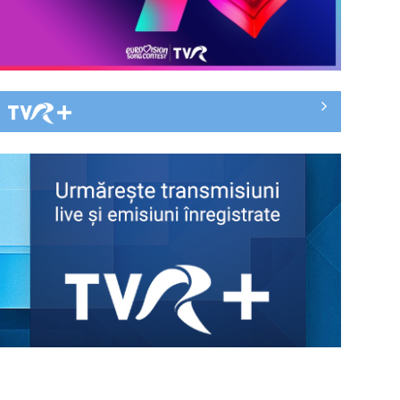
Cum ne-a îmbolnăvit telefonul și
cum salvarea era mereu acolo: Mai
încet, fă ...
Anda Călugăreanu cu „N-am
noroc” – a cincea cea mai votată
piesă în ...
„Cerul” trupei Proconsul – a şasea
cea mai votată piesă în concursul
„Cerbul ...
„Spune-mi”, piesa Monicăi Anghel
– a patra cea mai votată în
concursul ...