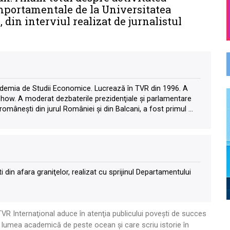
omportamentale de la Universitatea
 din interviul realizat de jurnalistul
cademia de Studii Economice. Lucrează în TVR din 1996. A
-show. A moderat dezbaterile prezidenţiale şi parlamentare
omâneşti din jurul României şi din Balcani, a fost primul ...
 din afara graniţelor, realizat cu sprijinul Departamentului
R Internaţional aduce în atenţia publicului poveşti de succes
n lumea academică de peste ocean şi care scriu istorie în