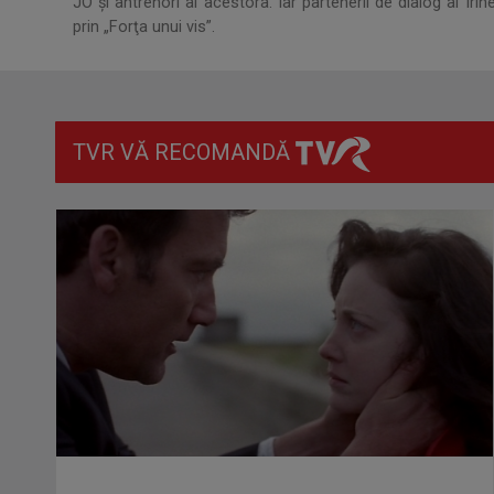
JO şi antrenori ai acestora. Iar partenerii de dialog ai I
prin „Forţa unui vis”.
TVR VĂ RECOMANDĂ