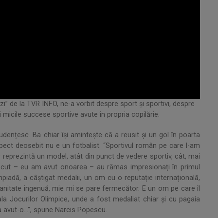
azi” de la TVR INFO, ne-a vorbit despre sport şi sportivi, despre
 micile succese sportive avute în propria copilărie.
tudențesc. Ba chiar îşi aminteşte că a reusit şi un gol în poarta
respect deosebit nu e un fotbalist. “Sportivul român pe care l-am
r reprezintă un model, atât din punct de vedere sportiv, cât, mai
oscut – eu am avut onoarea – au rămas impresionați în primul
mpiadă, a câștigat medalii, un om cu o reputație internațională,
nitate ingenuă, mie mi se pare fermecător. E un om pe care îl
nala Jocurilor Olimpice, unde a fost medaliat chiar şi cu pagaia
 a avut-o…”, spune Narcis Popescu.