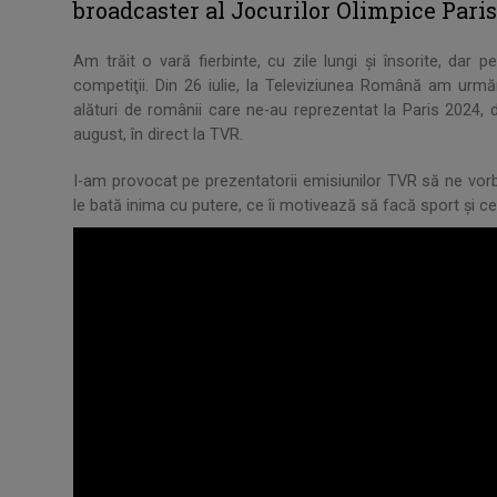
broadcaster al Jocurilor Olimpice Paris
Am trăit o vară fierbinte, cu zile lungi şi însorite, dar 
competiţii. Din 26 iulie, la Televiziunea Română am urmă
alături de românii care ne-au reprezentat la Paris 2024, dar
august, în direct la TVR.
I-am provocat pe prezentatorii emisiunilor TVR să ne vorb
le bată inima cu putere, ce îi motivează să facă sport şi ce 