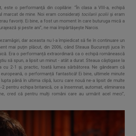
t, este o performanţă din copilărie: “În clasa a VIII-a, echipă
olul marcat de mine. Noi eram considerați
tocilarii școlii
și eram
erau favoriți. Ei bine, a fost un moment în care buturuga mică a
curajează și peste ani”, ne mai împărtăşeşte Narcis.
 dezamăgiri, dar aceasta nu l-a împiedicat să fie în continuare un
ent mai puțin plăcut, din 2006, când Steaua București juca în
anică. Era o performanță extraordinară ca o echipă românească
 știu să spun, a lipsit un minut - atât a durat. Steaua câștigase la
a cu 2-1 și, practic, toată lumea sărbătorea. Ne gândeam că
 europeană, o performanță fantastică! Ei bine, ultimele minute
a lupta până în ultima clipă, lucru care nouă ne-a lipsit de multe
de 4-2 pentru echipa britanică, ce a însemnat, automat, eliminarea
ne, cred că pentru mulți români care au urmărit acel meci”,