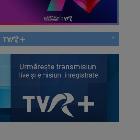
TVR ...
Întâlnire cu jazz-ul autohton, la
TVR Cultural: „Contemporan în
România”, un ...
Piesa „Inimă, nu fi de piatră” a
Corinei Chiriac ia argintul în
concursul ...
Hora care unește generații | VIDEO
Piesa Angelei Similea „După
noapte vine zi” – pe podium şi
acum în inimile ...