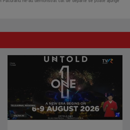
rinei Păcurariu ne-au demonstrat cât de departe se poate ajunge