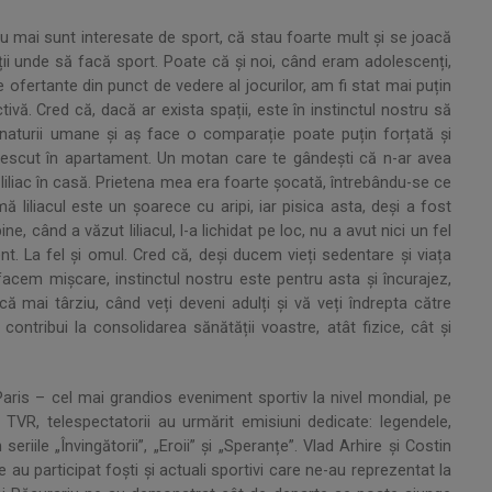
u mai sunt interesate de sport, că stau foarte mult și se joacă
ții unde să facă sport. Poate că și noi, când eram adolescenți,
 ofertante din punct de vedere al jocurilor, am fi stat mai puțin
vă. Cred că, dacă ar exista spații, este în instinctul nostru să
aturii umane și aș face o comparație poate puțin forțată și
scut în apartament. Un motan care te gândești că n-ar avea
 un liliac în casă. Prietena mea era foarte șocată, întrebându-se ce
liliacul este un șoarece cu aripi, iar pisica asta, deși a fost
ine, când a văzut liliacul, l-a lichidat pe loc, nu a avut nici un fel
nt. La fel și omul. Cred că, deși ducem vieți sedentare și viața
acem mișcare, instinctul nostru este pentru asta și încurajez,
 că mai târziu, când veți deveni adulți și vă veți îndrepta către
 contribui la consolidarea sănătății voastre, atât fizice, cât și
aris – cel mai grandios eveniment sportiv la nivel mondial, pe
VR, telespectatorii au urmărit emisiuni dedicate: legendele,
eriile „Învingătorii”, „Eroii” și „Speranțe”. Vlad Arhire şi Costin
 au participat foşti şi actuali sportivi care ne-au reprezentat la