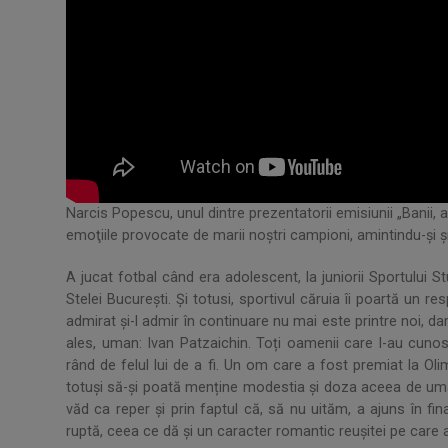
​Narcis Popescu, unul dintre prezentatorii emisiunii „Banii, 
emoţiile provocate de marii noştri campioni, amintindu-şi şi
A jucat fotbal când era adolescent, la juniorii Sportului S
Stelei Bucureşti. Şi totusi, sportivul căruia îi poartă un 
admirat și-l admir în continuare nu mai este printre noi, da
ales, uman: Ivan Patzaichin. Toți oamenii care l-au cun
rând de felul lui de a fi. Un om care a fost premiat la Oli
totuși să-și poată menține modestia și doza aceea de uma
văd ca reper și prin faptul că, să nu uităm, a ajuns în fi
ruptă, ceea ce dă și un caracter romantic reușitei pe care