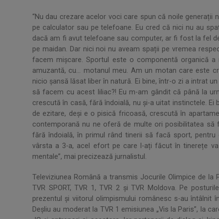
“Nu dau crezare acelor voci care spun că noile generații n
pe calculator sau pe telefoane. Eu cred că nici nu au spa
dacă am fi avut telefoane sau computer, ar fi fost la fel de
pe maidan. Dar nici noi nu aveam spații pe vremea respecti
facem mișcare. Sportul este o componentă organică a n
amuzantă, cu… motanul meu. Am un motan care este cre
nicio șansă lăsat liber în natură. Ei bine, într-o zi a intrat
să facem cu acest liliac?! Eu m-am gândit că până la urmă 
crescută în casă, fără îndoială, nu şi-a uitat instinctele. Ei b
de ezitare, deși e o pisică fricoasă, crescută în apartame
contemporană nu ne oferă de multe ori posibilitatea să f
fără îndoială, în primul rând tinerii să facă sport, pentru
vârsta a 3-a, acel efort pe care l-ați făcut în tinerețe va
mentale”, mai precizează jurnalistul.
Televiziunea Română a transmis Jocurile Olimpice de la P
TVR SPORT, TVR 1, TVR 2 şi TVR Moldova. Pe posturile T
prezentul şi viitorul olimpismului românesc s-au întâlnit în s
Deşliu au moderat la TVR 1 emisiunea „Vis la Paris”, la care