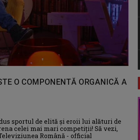
ESTE O COMPONENTĂ ORGANICĂ A
s sportul de elită şi eroii lui alături de
arena celei mai mari competiții! Să vezi,
 Televiziunea Română - official