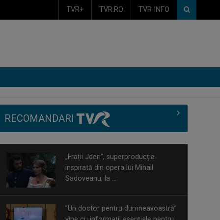
TVR+
TVR.RO
TVR INFO
RECOMANDARI
„Frații Jderi”, superproducția
inspirată din opera lui Mihail
Sadoveanu, la ...
”Un doctor pentru dumneavoastră”
vine cu informații esențiale pentru
o stare ...