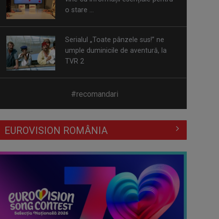
Serialul „Toate pânzele sus!” ne
umple duminicile de aventură, la
TVR 2
Piesa „Un actor grăbit” a Laurei
Stoica – prima în topul
preferinţelor ...
#recomandari
Cate Blanchett este „Blue Jasmine”
– sâmbătă seară, la TVR 1
EUROVISION ROMÂNIA
Spectacol total la TVR: David
Popovici și tricolorii luptă pentru
aur la ...
Prima câştigătoare a trofeului
„Vedeta populară” şi-a aniversat la