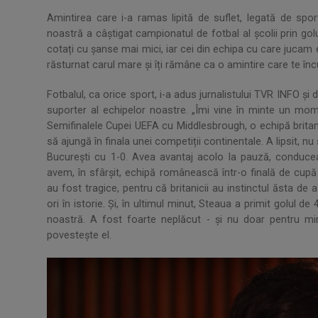
Amintirea care i-a ramas lipită de suflet, legată de spor
noastră a câștigat campionatul de fotbal al şcolii prin g
cotați cu șanse mai mici, iar cei din echipa cu care jucam 
răsturnat carul mare și îți rămâne ca o amintire care te în
Fotbalul, ca orice sport, i-a adus jurnalistului TVR INFO şi
suporter al echipelor noastre. „Îmi vine în minte un mom
Semifinalele Cupei UEFA cu Middlesbrough, o echipă brit
să ajungă în finala unei competiții continentale. A lipsit, nu
București cu 1-0. Avea avantaj acolo la pauză, conduce
avem, în sfârșit, echipă românească într-o finală de cupă
au fost tragice, pentru că britanicii au instinctul ăsta de 
ori în istorie. Și, în ultimul minut, Steaua a primit golul 
noastră. A fost foarte neplăcut - și nu doar pentru mi
povesteşte el.