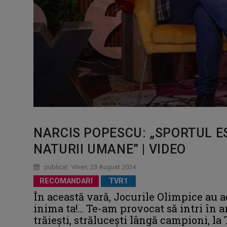
NARCIS POPESCU: „SPORTUL 
NATURII UMANE” | VIDEO
publicat: Vineri, 23 August 2024
RECOMANDARI
TVR1
În această vară, Jocurile Olimpice au adu
inima ta!... Te-am provocat să intri în 
trăieşti, străluceşti lângă campioni, la