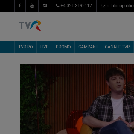
+4 021 3199112
relatiicupublic
TVR.RO
LIVE
PROMO
CAMPANII
CANALE TVR