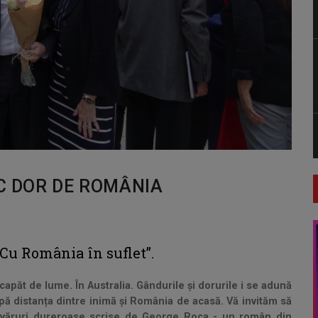
IC DOR DE ROMÂNIA
„Cu România în suflet”.
capăt de lume. În Australia. Gândurile și dorurile i se adună
ipă distanța dintre inimă și România de acasă. Vă invităm să
adevăruri dureroase scrise de George Roca - un român din