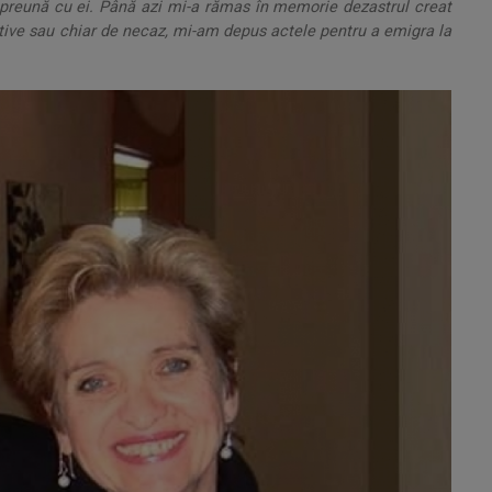
preună cu ei. Până azi mi-a rămas în memorie dezastrul creat
ctive sau chiar de necaz, mi-am depus actele pentru a emigra la