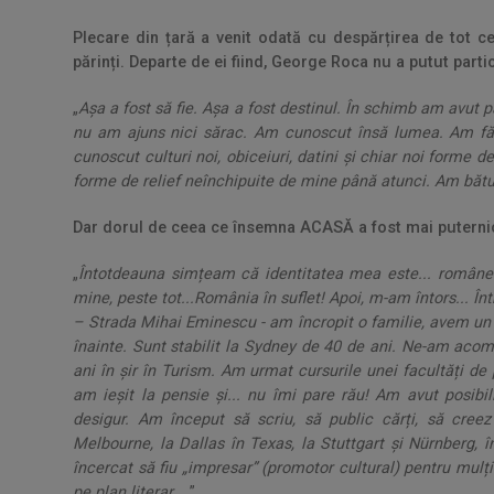
Plecare din țară a venit odată cu despărțirea de tot 
părinți. Departe de ei fiind, George Roca nu a putut parti
„
Așa a fost să fie. Așa a fost destinul. În schimb am avut 
nu am ajuns nici sărac. Am cunoscut însă lumea. Am făcut
cunoscut culturi noi, obiceiuri, datini și chiar noi forme
forme de relief neînchipuite de mine până atunci. Am băt
Dar dorul de ceea ce însemna ACASĂ a fost mai puternic 
„
Întotdeauna simțeam că identitatea mea este... român
mine, peste tot...România în suflet! Apoi, m-am întors... În
– Strada Mihai Eminescu - am încropit o familie, avem un b
înainte. Sunt stabilit la Sydney de 40 de ani. Ne-am aco
ani în șir în Turism. Am urmat cursurile unei facultăți de
am ieșit la pensie și... nu îmi pare rău! Am avut posibili
desigur. Am început să scriu, să public cărți, să cree
Melbourne, la Dallas în Texas, la Stuttgart și Nürnberg, 
încercat să fiu „impresar” (promotor cultural) pentru mulți
pe plan literar...
”