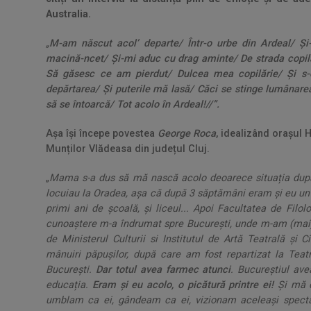
Australia.
„
M-am născut acol’ departe/ Într-o urbe din Ardeal/ Și-
macină-ncet/ Și-mi aduc cu drag aminte/ De strada copilă
Să găsesc ce am pierdut/ Dulcea mea copilărie/ Și s-
depărtarea/ Și puterile mă lasă/ Căci se stinge lumânarea
să se întoarcă/ Tot acolo în Ardeal!//”.
Așa își începe povestea
George Roca
, idealizând orașul 
Munților Vlădeasa din județul Cluj.
„
Mama s-a dus să mă nască acolo deoarece situația după r
locuiau la Oradea, așa că după 3 săptămâni eram și eu u
primi ani de școală, și liceul... Apoi Facultatea de Filol
cunoaștere m-a îndrumat spre București, unde m-am (mai) p
de Ministerul Culturii si Institutul de Artă Teatrală și
mânuiri păpușilor, după care am fost repartizat la Teat
București.
Dar totul avea farmec atunci
. Bucureștiul ave
educația.
Eram și eu acolo, o picătură printre ei!
Și mă c
umblam ca ei, gândeam ca ei, vizionam aceleași specta