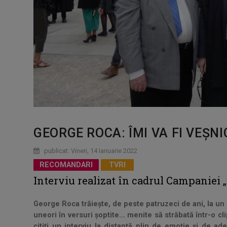
GEORGE ROCA: ÎMI VA FI VEȘN
publicat: Vineri, 14 Ianuarie 2022
RECOMANDARI
TVRI
Interviu realizat în cadrul Campaniei 
George Roca trăiește, de peste patruzeci de ani, la un 
uneori în versuri șoptite… menite să străbată într-o cl
citiți un interviu la distanță plin de emoție și de 