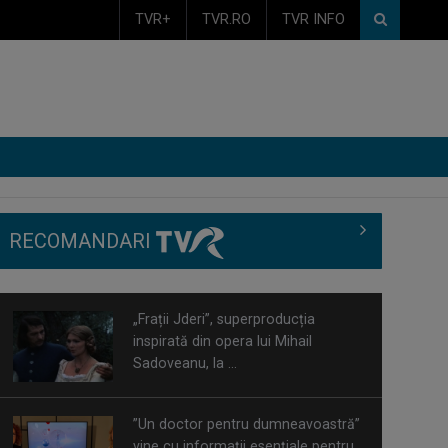
TVR+
TVR.RO
TVR INFO
RECOMANDARI
”Un doctor pentru dumneavoastră”
vine cu informații esențiale pentru
o stare ...
Serialul „Toate pânzele sus!” ne
umple duminicile de aventură, la