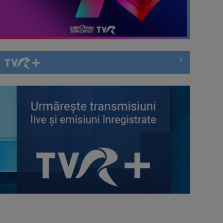
Întâlnire cu jazz-ul autohton, la
TVR Cultural: „Contemporan în
România”, un ...
Piesa „Inimă, nu fi de piatră” a
Corinei Chiriac ia argintul în
concursul ...
Hora care unește generații | VIDEO
Piesa Angelei Similea „După
noapte vine zi” – pe podium şi
acum în inimile ...