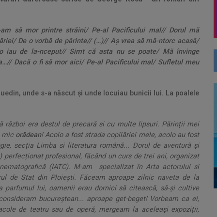
am să mor printre străini/ Pe-al Pacificului mal// Dorul mă
riei/ De o vorbă de părinte// (…)// Aș vrea să mă-ntorc acasă/
o iau de la-nceput// Simt că asta nu se poate/ Mă învinge
…// Dacă o fi să mor aici/ Pe-al Pacificului mal/ Sufletul meu
Huedin, unde s-a născut și unde locuiau bunicii lui. La poalele
ăzboi era destul de precară si cu multe lipsuri. Părinții mei
n mic
orădean
! Acolo a fost strada copilăriei mele, acolo au fost
ogie, secția Limba si literatura română... Dorul de aventură și
erfecționat profesional, făcând un curs de trei ani, organizat
 Cinematografică (IATC). M-am specializat în Arta actorului si
rul de Stat din Ploiești. Făceam aproape zilnic naveta de la
a parfumul lui, oamenii erau dornici să citească, să-și cultive
onsideram bucureștean... aproape get-beget! Vorbeam ca ei,
cole de teatru sau de operă, mergeam la aceleași expoziții,