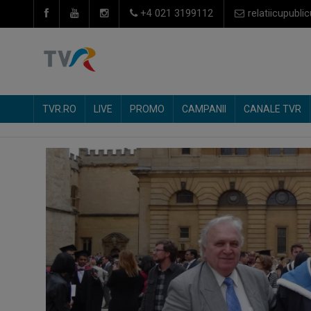
+4 021 3199112
relatiicupublic
TVR.RO
LIVE
PROMO
CAMPANII
CANALE TVR