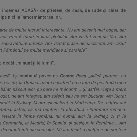
ce însemna ACASĂ- de prieteni, de casă, de rude și chiar de
cipa nici la înmormântarea lor...
parte de multe lucruri interesante. Nu am devenit nici bogat, dar
 vreo 6 tururi in jurul globului. Am vizitat zeci de țări. Am
 de supraviețuire umană. Am vizitat orașe necunoscute, am văzut
ut Pământul pe multe meridiane si paralele
.”
decât „minunățiile lumii”.
ească
”,
își continuă povestea
George Roca
. „
Adică purtam cu
tr-o vizită, la Oradea, m-am căsătorit cu o fată de pe strada mea
ăiat, născut aici, cu care ne mândrim... Și astfel, viața a mers
modat, ne-am integrat, am suferit sau ne-am bucurat. Am lucrat
 profil la Sydney. M-am specializat în Marketing. De câțiva ani
tatea, astfel, să mă reîntorc la literatură - literatura română,
z reviste în limba română, nu numai aici la Sydney, ci și la
în Germania, la Madrid, în Spania, și desigur, în România... Am
 debutanți într-ale scrisului. Mi-am făcut o mulțime de prieteni