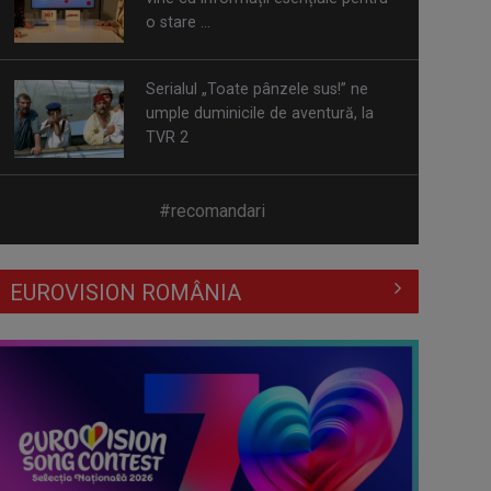
TVR 2
Piesa „Un actor grăbit” a Laurei
Stoica – prima în topul
preferinţelor ...
Cate Blanchett este „Blue Jasmine”
#recomandari
– sâmbătă seară, la TVR 1
EUROVISION ROMÂNIA
Spectacol total la TVR: David
Popovici și tricolorii luptă pentru
aur la ...
Prima câştigătoare a trofeului
„Vedeta populară” şi-a aniversat la
TVR ...