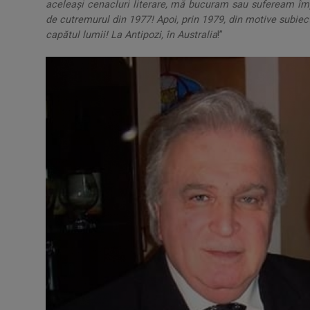
aceleași cenacluri literare, mă bucuram sau sufeream îm
de cutremurul din 1977! Apoi, prin 1979, din motive subie
capătul lumii! La Antipozi, în Australia
!”