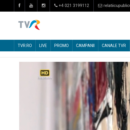
+4 021 3199112
relatiicupublic
TVR.RO
LIVE
PROMO
CAMPANII
CANALE TVR