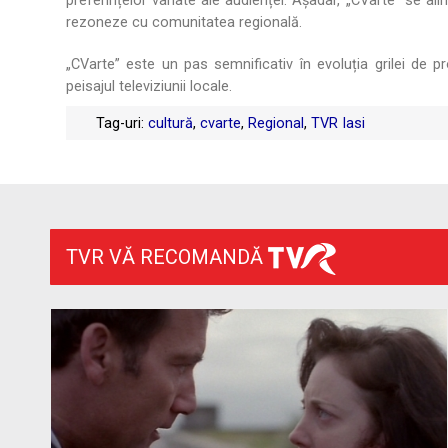
preferințelor variate ale audienței. Așadar, „CVarte” se ali
rezoneze cu comunitatea regională.
„CVarte” este un pas semnificativ în evoluția grilei de 
peisajul televiziunii locale.
Tag-uri:
cultură
,
cvarte
,
Regional
,
TVR Iasi
TVR VĂ RECOMANDĂ