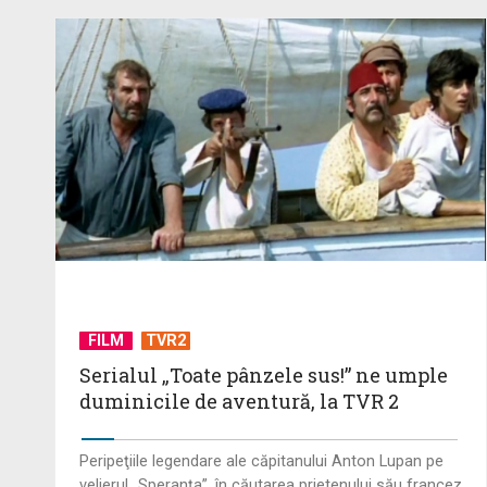
FILM
TVR2
Serialul „Toate pânzele sus!” ne umple
duminicile de aventură, la TVR 2
Peripeţiile legendare ale căpitanului Anton Lupan pe
velierul „Speranţa”, în căutarea prietenului său francez