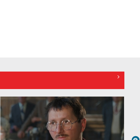
mondiale, la TVR Cultural: „Roma,
oraș deschis”
Federația SANITAS suspendă
temporar greva generală din
sistemul sanitar
„E cool să fii cult!”, în curând la TVR
1 și TVR 2
Universitatea de Vară, la Băile
Tușnad | VIDEO
„Dansatoarea din umbră”, un thriller
psihologic despre loialitate și ...