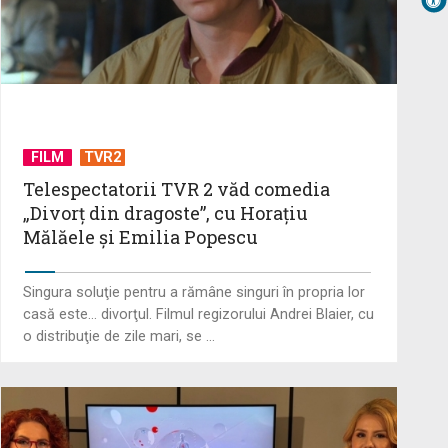
UNTOLD ONE, la Cluj-Napoca |
VIDEO
FILM
TVR2
Telespectatorii TVR 2 văd comedia
Telespectatorii TVR 2 văd comedia
„Divorţ din dragoste”, cu Horaţiu
„Divorţ din dragoste”, cu Horaţiu
Mălăele ...
Mălăele şi Emilia Popescu
David Popovici atacă o
Singura soluţie pentru a rămâne singuri în propria lor
performanţă istorică la Europene.
casă este... divorţul. Filmul regizorului Andrei Blaier, cu
În direct şi în ...
o distribuţie de zile mari, se ...
„Frații Jderi”, superproducția
inspirată din opera lui Mihail
Sadoveanu, la ...