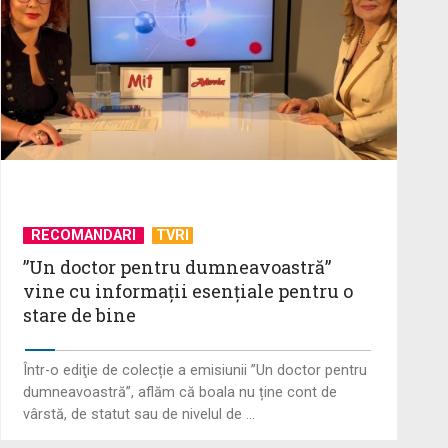
”Un doctor pentru dumneavoastră”
vine cu informații esențiale pentru
o stare ...
Serialul „Toate pânzele sus!” ne
umple duminicile de aventură, la
TVR 2
RECOMANDARI
TVRI
Piesa „Un actor grăbit” a Laurei
”Un doctor pentru dumneavoastră”
Stoica – prima în topul
vine cu informații esențiale pentru o
preferinţelor ...
stare de bine
Cate Blanchett este „Blue Jasmine”
Într-o ediţie de colecție a emisiunii ”Un doctor pentru
– sâmbătă seară, la TVR 1
dumneavoastră”, aflăm că boala nu ține cont de
vârstă, de statut sau de nivelul de ...