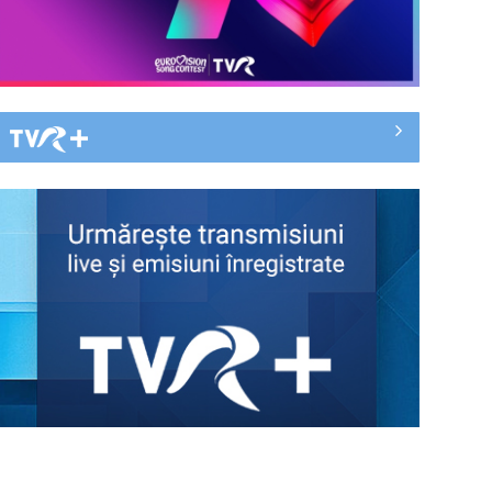
Cum ne-a îmbolnăvit telefonul și
cum salvarea era mereu acolo: Mai
încet, fă ...
Anda Călugăreanu cu „N-am
noroc” – a cincea cea mai votată
piesă în ...
„Cerul” trupei Proconsul – a şasea
cea mai votată piesă în concursul
„Cerbul ...
„Spune-mi”, piesa Monicăi Anghel
– a patra cea mai votată în
concursul ...