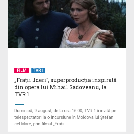
FILM
TVR1
„Frații Jderi”, superproducția inspirată
din opera lui Mihail Sadoveanu, la
TVR 1
Duminică, 9 august, de la ora 16.00, TVR 1 îi invită pe
telespectatori la o incursiune în Moldova lui Ștefan
cel Mare, prin filmul „Frații ...