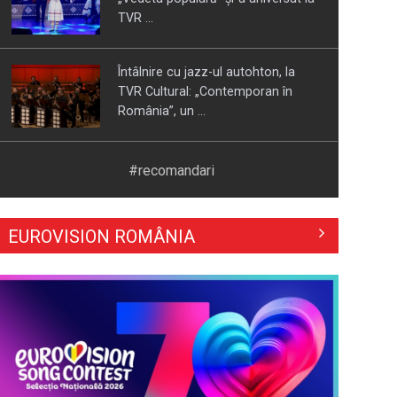
TVR ...
Întâlnire cu jazz-ul autohton, la
TVR Cultural: „Contemporan în
România”, un ...
Piesa „Inimă, nu fi de piatră” a
#recomandari
Corinei Chiriac ia argintul în
concursul ...
EUROVISION ROMÂNIA
Hora care unește generații | VIDEO
Piesa Angelei Similea „După
noapte vine zi” – pe podium şi
acum în inimile ...