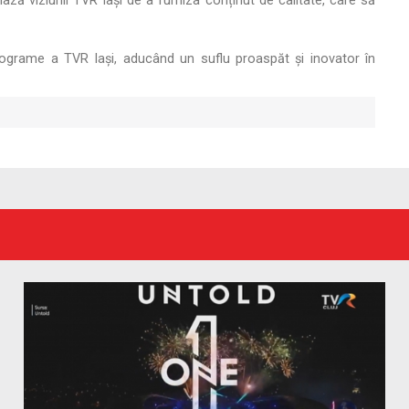
niază viziunii TVR Iași de a furniza conținut de calitate, care să
programe a TVR Iași, aducând un suflu proaspăt și inovator în