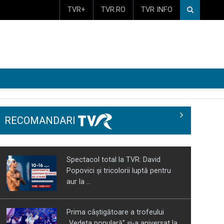
TVR+
TVR.RO
TVR INFO
RECOMANDARI
Spectacol total la TVR: David
Popovici și tricolorii luptă pentru
aur la ...
Prima câştigătoare a trofeului
„Vedeta populară” şi-a aniversat la