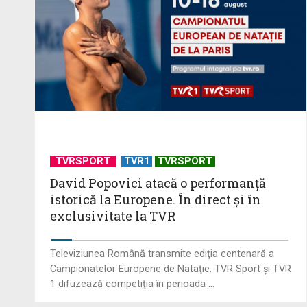
TVRSPORT
TVR1
TVRSPORT
David Popovici atacă o performanţă
istorică la Europene. În direct şi în
exclusivitate la TVR
Televiziunea Română transmite ediţia centenară a
Campionatelor Europene de Nataţie. TVR Sport şi TVR
1 difuzează competiţia în perioada ...