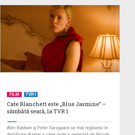
FILM
TVR1
Cate Blanchett este „Blue Jasmine” –
sâmbătă seară, la TVR 1
Alec Baldwin şi Peter Sarsgaard se mai regăsesc în
distribuţia dramei a cărei regie e semnată de Woody