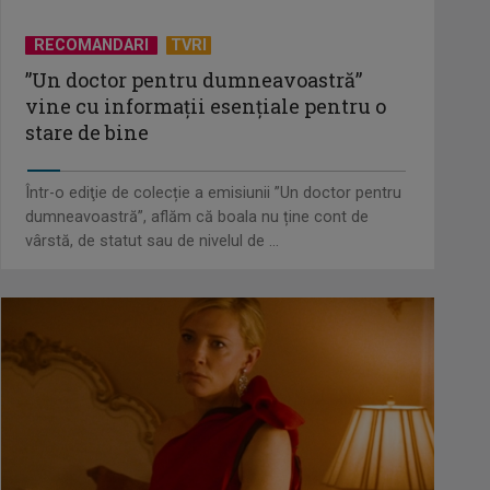
RECOMANDARI
TVRI
„Frații Jderi”, superproducția
inspirată din opera lui Mihail
”Un doctor pentru dumneavoastră”
Sadoveanu, la ...
vine cu informații esențiale pentru o
stare de bine
”Un doctor pentru dumneavoastră”
vine cu informații esențiale pentru
Într-o ediţie de colecție a emisiunii ”Un doctor pentru
o stare ...
dumneavoastră”, aflăm că boala nu ține cont de
vârstă, de statut sau de nivelul de ...
Serialul „Toate pânzele sus!” ne
umple duminicile de aventură, la
TVR 2
Piesa „Un actor grăbit” a Laurei
Stoica – prima în topul
preferinţelor ...