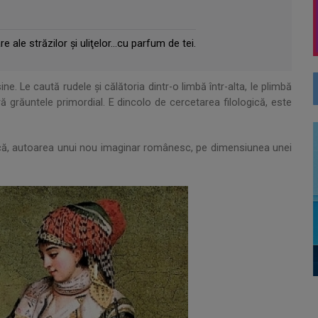
 ale străzilor şi uliţelor...cu parfum de tei.
ine. Le caută rudele și călătoria dintr-o limbă într-alta, le plimbă
ră grăuntele primordial. E dincolo de cercetarea filologică, este
lifică, autoarea unui nou imaginar românesc, pe dimensiunea unei