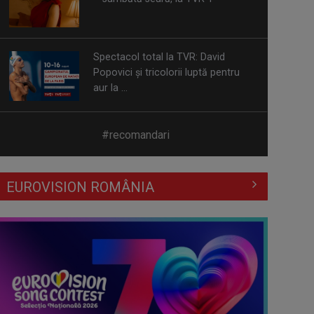
aur la ...
Prima câştigătoare a trofeului
„Vedeta populară” şi-a aniversat la
TVR ...
Întâlnire cu jazz-ul autohton, la
#recomandari
TVR Cultural: „Contemporan în
România”, un ...
EUROVISION ROMÂNIA
Piesa „Inimă, nu fi de piatră” a
Corinei Chiriac ia argintul în
concursul ...
Hora care unește generații | VIDEO