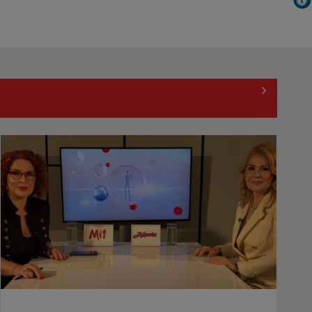
De peste 160 de ani în slujba
culturii românești. Povestea
„Societății” din ...
Protest de amploare al fermierilor
în Capitală
Visul începe la „Vedeta Familiei”! Au
început înscrierile pentru sezonul 9
David Popovici atacă o
performanţă istorică la Europene.
În direct şi în ...