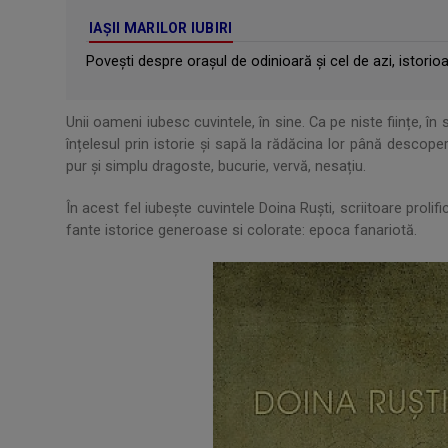
IAȘII MARILOR IUBIRI
Poveşti despre oraşul de odinioară şi cel de azi, istorioare
Unii oameni iubesc cuvintele, în sine. Ca pe niste ființe, în s
înțelesul prin istorie și sapă la rădăcina lor până descope
pur și simplu dragoste, bucurie, vervă, nesațiu.
În acest fel iubește cuvintele Doina Ruști, scriitoare pro
fante istorice generoase si colorate: epoca fanariotă.