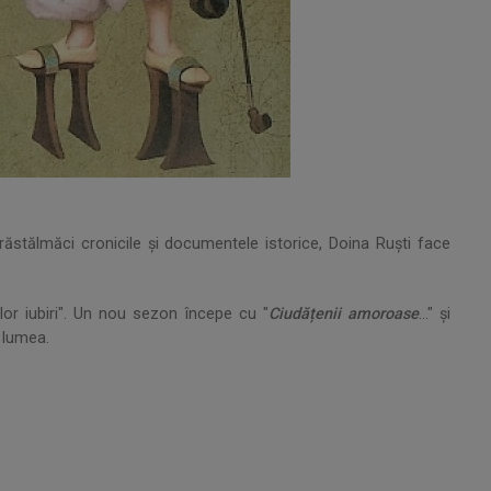
răstălmăci cronicile și documentele istorice, Doina Ruști face
ilor iubiri". Un nou sezon începe cu "
Ciudățenii amoroase
..." și
d lumea.