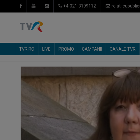
+4 021 3199112
relatiicupublic
TVR.RO
LIVE
PROMO
CAMPANII
CANALE TVR