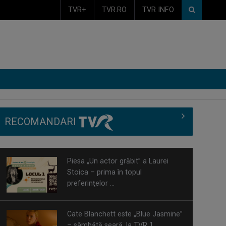
TVR+
TVR.RO
TVR INFO
RECOMANDARI
Cate Blanchett este „Blue Jasmine”
– sâmbătă seară, la TVR 1
Spectacol total la TVR: David
Popovici și tricolorii luptă pentru