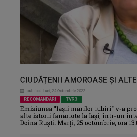
CIUDĂȚENII AMOROASE ȘI ALTE 
publicat: Luni, 24 Octombrie 2022
RECOMANDARI
TVR3
Emisiunea "Iaşii marilor iubiri" v-a pr
alte istorii fanariote la Iași, într-un i
Doina Ruști. Marți, 25 octombrie, ora 13