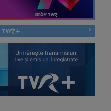
Piesa Angelei Similea „După
noapte vine zi” – pe podium şi
acum în inimile ...
Cum ne-a îmbolnăvit telefonul și
cum salvarea era mereu acolo: Mai
încet, fă ...
Anda Călugăreanu cu „N-am
noroc” – a cincea cea mai votată
piesă în ...
„Cerul” trupei Proconsul – a şasea
cea mai votată piesă în concursul
„Cerbul ...