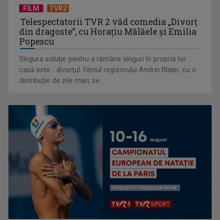
FILM
TVR2
Telespectatorii TVR 2 văd comedia „Divorţ
din dragoste”, cu Horaţiu Mălăele şi Emilia
Popescu
Singura soluţie pentru a rămâne singuri în propria lor
casă este... divorţul. Filmul regizorului Andrei Blaier, cu o
Cum ne-a îmbolnăvit telefonul și cum salvarea era mereu
distribuţie de zile mari, se ...
acolo: Mai încet, fă ...