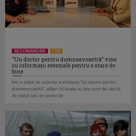
activităților comerciale
RECOMANDARI
TVRI
”Un doctor pentru dumneavoastră” vine
cu informații esențiale pentru o stare de
bine
Într-o ediţie de colecție a emisiunii ”Un doctor pentru
EVENIMENT ESTIVAL - Taberele ARC – Acolo unde începe
dumneavoastră”, aflăm că boala nu ține cont de vârstă,
ACASĂ
de statut sau de nivelul de ...