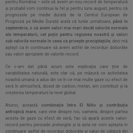
pentru România – este să avem un nou record de temperatură
și probabil vom continua la fel și pentru luna august, pentru că
prognozele pe medie durată de la Centrul European de
Prognoză pe Medie Durată arată că lunile următoare,
până în
septembrie, o să avem valori mai mari decât valorile normale
ale temperaturii, cel puțin pentru regiunea noastră și valori
sub valorile normale în ceea ce privește precipitațiile
, deci mă
aștept ca în continuare să avem astfel de recorduri doborâte
sau valori apropiate de valorile-record.
Ce v-am dat până acum este explicația care ține de
variabilitatea naturală, este clar că, pe măsură ce activitatea
noastră umană a adus din ce în ce mai multe gaze cu efect de
seră în atmosferă, dioxid de carbon, metan, am contribuit și la
creșterea temperaturii la nivel global.
Atunci, această
combinație între El Niño și contribuția
antropică mare
, care vine dinspre noi, oamenii, dinspre partea
acesta de gaze cu efect de seră, fac să apară aceste valori-
record pentru perioade prelungite și la asta ne vom aștepta în
continuare: astfel de recorduri doborâte și valuri de căldură din