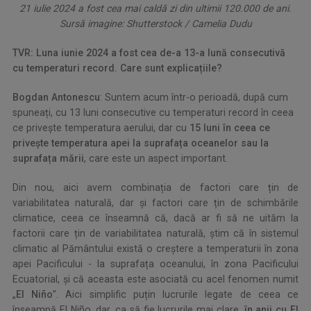
21 iulie 2024 a fost cea mai caldă zi din ultimii 120.000 de ani.
Sursă imagine: Shutterstock / Camelia Dudu
TVR: Luna iunie 2024 a fost cea de-a 13-a lună consecutivă
cu temperaturi record. Care sunt explicațiile?
Bogdan Antonescu
: Suntem acum într-o perioadă, după cum
spuneați, cu 13 luni consecutive cu temperaturi record în ceea
ce privește temperatura aerului, dar cu
15 luni în ceea ce
privește temperatura apei la suprafața oceanelor sau la
suprafața mării
, care este un aspect important.
Din nou, aici avem combinația de factori care țin de
variabilitatea naturală, dar și factori care țin de schimbările
climatice, ceea ce înseamnă că, dacă ar fi să ne uităm la
factorii care țin de variabilitatea naturală, știm că în sistemul
climatic al Pământului există o creștere a temperaturii în zona
apei Pacificului - la suprafața oceanului, în zona Pacificului
Ecuatorial, și că aceasta este asociată cu acel fenomen numit
„
El Niño
”. Aici simplific puțin lucrurile legate de ceea ce
înseamnă El Niño, dar, ca să fie lucrurile mai clare,
în anii cu El