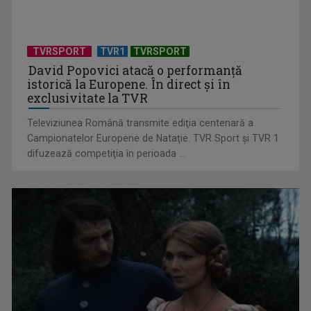
Anda Călugăreanu cu „N-am noroc” – a cincea cea mai
votată piesă în ...
TVRSPORT
TVR1
TVRSPORT
David Popovici atacă o performanţă
istorică la Europene. În direct şi în
exclusivitate la TVR
Televiziunea Română transmite ediţia centenară a
Campionatelor Europene de Nataţie. TVR Sport şi TVR 1
difuzează competiţia în perioada ...
„Cerul” trupei Proconsul – a şasea cea mai votată piesă în
concursul „Cerbul ...