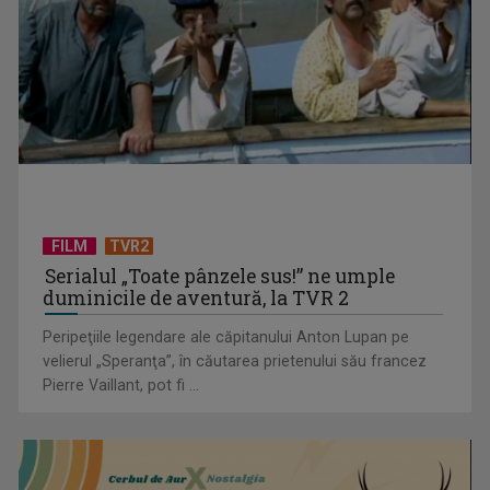
TVR lansează un apel pentru proiecte de emisiuni
FILM
TVR2
Serialul „Toate pânzele sus!” ne umple
duminicile de aventură, la TVR 2
Peripeţiile legendare ale căpitanului Anton Lupan pe
velierul „Speranţa”, în căutarea prietenului său francez
Pierre Vaillant, pot fi ...
"Robin Hood"-ul serialelor coreene: "Iljimae, hoţul fantomă",
la TVR 1