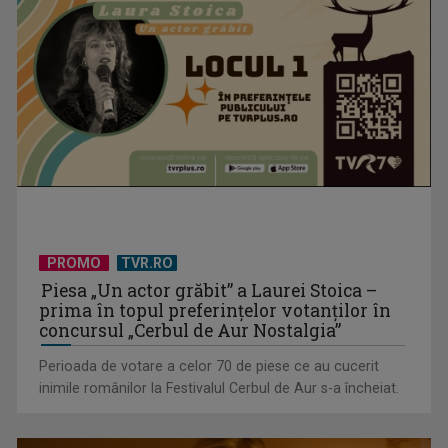
Un reper al cinematografiei mondiale, la TVR Cultural:
„Roma, oraș deschis”
PROMO
TVR.RO
Piesa „Un actor grăbit” a Laurei Stoica –
prima în topul preferinţelor votanţilor în
concursul „Cerbul de Aur Nostalgia”
Perioada de votare a celor 70 de piese ce au cucerit
inimile românilor la Festivalul Cerbul de Aur s-a încheiat.