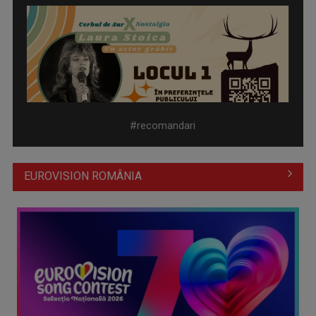
Piesa „Un actor grăbit” a Laurei Stoica – prima în topul
preferinţelor ...
#recomandari
EUROVISION ROMÂNIA
Cate Blanchett este „Blue Jasmine” – sâmbătă seară, la TVR
1