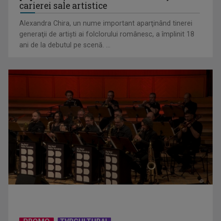
carierei sale artistice
Alexandra Chira, un nume important aparţinând tinerei
generaţii de artişti ai folclorului românesc, a împlinit 18
ani de la debutul pe scenă. ...
Telespectatorii TVR 2 văd comedia „Divorţ din dragoste”, cu
Horaţiu Mălăele ...
David Popovici atacă o performanţă istorică la Europene. În
direct şi în ...