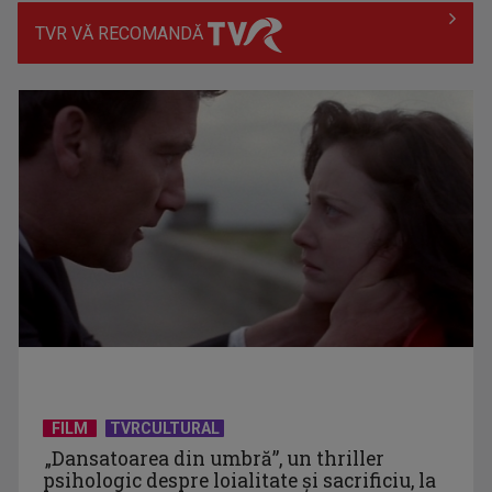
TVR VĂ RECOMANDĂ
Prima câştigătoare a trofeului „Vedeta populară” şi-a
aniversat la TVR ...
Întâlnire cu jazz-ul autohton, la TVR Cultural: „Contemporan
în România”, un ...
FILM
TVRCULTURAL
„Dansatoarea din umbră”, un thriller
psihologic despre loialitate și sacrificiu, la