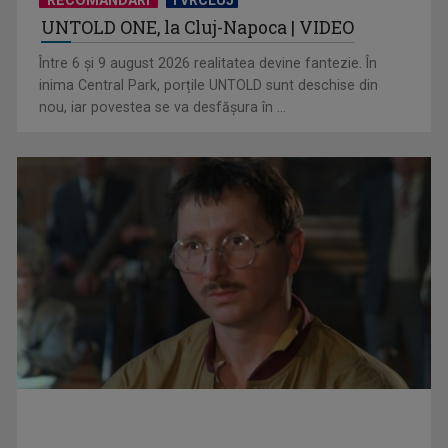
UNTOLD ONE, la Cluj-Napoca | VIDEO
Hora care unește generații | VIDEO
Între 6 și 9 august 2026 realitatea devine fantezie. În
inima Central Park, porțile UNTOLD sunt deschise din
nou, iar povestea se va desfășura în ...
Piesa Angelei Similea „După noapte vine zi” – pe podium şi
acum în inimile ...