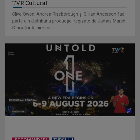
TVR Cultural
Clive Owen, Andrea Riseborough şi Gillian Anderson fac
parte din distribuţia producţiei regizate de James Marsh.
O nouă întâlnire cu ...
Piesa „Inimă, nu fi de piatră” a Corinei Chiriac ia argintul în
concursul ...
RECOMANDARI
TVRCLUJ