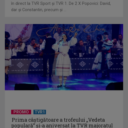
„Dansatoarea din umbră”, un thriller psihologic despre
în direct la TVR Sport şi TVR 1. De 2 X Popovici: David,
loialitate și ...
dar şi Constantin, precum şi ...
UNTOLD ONE, la Cluj-Napoca | VIDEO
PROMO
TVR1
Prima câştigătoare a trofeului „Vedeta
populară” şi-a aniversat la TVR majoratul