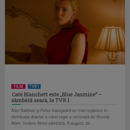
Federația SANITAS suspendă temporar greva generală din
sistemul sanitar
FILM
TVR1
Cate Blanchett este „Blue Jasmine” –
sâmbătă seară, la TVR 1
„E cool să fii cult!”, în curând la TVR 1 și TVR 2
Alec Baldwin şi Peter Sarsgaard se mai regăsesc în
distribuţia dramei a cărei regie e semnată de Woody
Allen. Vedem filmul sâmbătă, 8 august, de ...