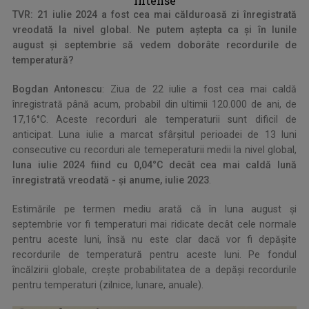
intense
TVR: 21 iulie 2024 a fost cea mai călduroasă zi înregistrată
vreodată la nivel global. Ne putem aștepta ca și în lunile
august și septembrie să vedem doborâte recordurile de
temperatură?
Bogdan Antonescu
: Ziua de 22 iulie a fost cea mai caldă
înregistrată până acum, probabil din ultimii 120.000 de ani, de
17,16°C. Aceste recorduri ale temperaturii sunt dificil de
anticipat. Luna iulie a marcat sfârșitul perioadei de 13 luni
consecutive cu recorduri ale temeperaturii medii la nivel global,
luna iulie 2024 fiind cu 0,04°C decât cea mai caldă lună
înregistrată vreodată - și anume, iulie 2023
.
Estimările pe termen mediu arată că în luna august și
septembrie vor fi temperaturi mai ridicate decât cele normale
pentru aceste luni, însă nu este clar dacă vor fi depășite
recordurile de temperatură pentru aceste luni. Pe fondul
încălzirii globale, crește probabilitatea de a depăși recordurile
pentru temperaturi (zilnice, lunare, anuale).