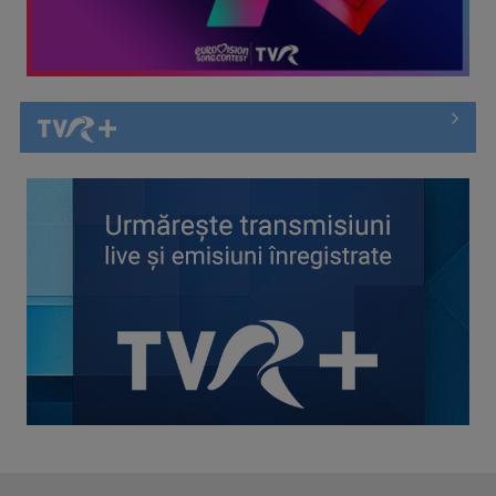
Spectacol total la TVR: David Popovici și tricolorii luptă
pentru aur la ...