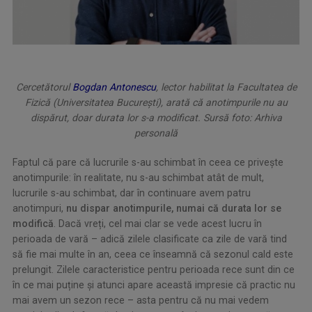
Cercetătorul
Bogdan Antonescu
, lector habilitat la Facultatea de
Fizică (Universitatea București), arată că anotimpurile nu au
dispărut, doar durata lor s-a modificat. Sursă foto: Arhiva
personală
Faptul că pare că lucrurile s-au schimbat în ceea ce privește
anotimpurile: în realitate, nu s-au schimbat atât de mult,
lucrurile s-au schimbat, dar în continuare avem patru
anotimpuri,
nu dispar anotimpurile, numai că durata lor se
modifică
. Dacă vreți, cel mai clar se vede acest lucru în
perioada de vară – adică zilele clasificate ca zile de vară tind
să fie mai multe în an, ceea ce înseamnă că sezonul cald este
prelungit. Zilele caracteristice pentru perioada rece sunt din ce
în ce mai puține și atunci apare această impresie că practic nu
mai avem un sezon rece – asta pentru că nu mai vedem