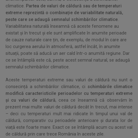
climatice.
Partea de valuri de căldură sau de temperaturi
extreme reprezintă o combinație de variabilitate naturală,
peste care se adaugă semnalul schimbărilor climatice
.
Variabilitatea naturală înseamnă că aceste fenomene au
existat și în trecut și ele sunt amplificate în anumite perioade
de cauze naturale care țin, de exemplu, de modul în care are
loc curgerea aerului în atmosferă, astfel încât, în anumite
situații, poate să aducă un aer cald într-o anumită regiune. Dar
ce se întâmplă este că, peste acest semnal natural, se adaugă
semnalul schimbărilor climatice.
Aceste temperaturi extreme sau valuri de căldură nu sunt o
consecință a schimbărilor climatice, ci
schimbările climatice
modifică caracteristicile perioadelor cu temperaturi extreme
și cu valuri de căldură
, ceea ce înseamnă că observăm în
prezent mai multe valuri de căldură decât în trecut, mai intense
– deci cu temperaturi mult mai ridicate în timpul unui val de
căldură, comparativ cu perioadele anterioare și durata lor de
viață este foarte mare. Exact ce se întâmplă acum cu acest val
de căldură prin care trece România în aceste zile.