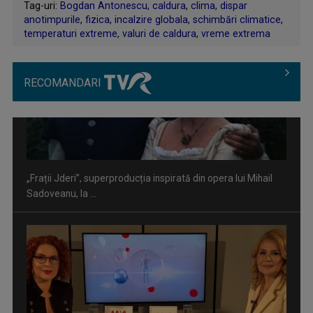
Tag-uri:
Bogdan Antonescu
,
caldura
,
clima
,
dispar
anotimpurile
,
fizica
,
incalzire globala
,
schimbări climatice
,
temperaturi extreme
,
valuri de caldura
,
vreme extrema
RECOMANDARI
”Un doctor pentru dumneavoastră” vine cu informații
esențiale pentru o stare ...