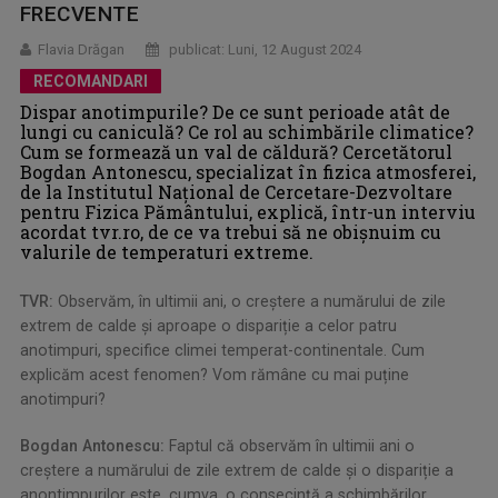
FRECVENTE
Flavia Drăgan
publicat: Luni, 12 August 2024
RECOMANDARI
Dispar anotimpurile? De ce sunt perioade atât de
lungi cu caniculă? Ce rol au schimbările climatice?
Cum se formează un val de căldură? Cercetătorul
Bogdan Antonescu, specializat în fizica atmosferei,
de la Institutul Național de Cercetare-Dezvoltare
pentru Fizica Pământului, explică, într-un interviu
acordat tvr.ro, de ce va trebui să ne obișnuim cu
valurile de temperaturi extreme.
TVR:
Observăm, în ultimii ani, o creștere a numărului de zile
extrem de calde și aproape o dispariție a celor patru
anotimpuri, specifice climei temperat-continentale. Cum
explicăm acest fenomen? Vom rămâne cu mai puține
anotimpuri?
Bogdan Antonescu:
Faptul că observăm în ultimii ani o
creștere a numărului de zile extrem de calde și o dispariție a
anontimpurilor este, cumva, o consecință a schimbărilor