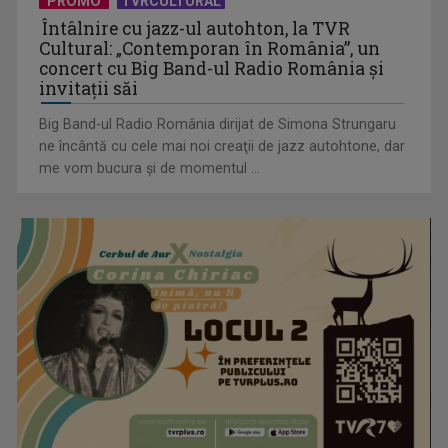
PROMO
TVRCULTURAL
Întâlnire cu jazz-ul autohton, la TVR
Cultural: „Contemporan în România”, un
concert cu Big Band-ul Radio România şi
invitaţii săi
Big Band-ul Radio România dirijat de Simona Strungaru
ne încântă cu cele mai noi creaţii de jazz autohtone, dar
me vom bucura şi de momentul ...
„Frații Jderi”, superproducția inspirată din opera lui Mihail
Sadoveanu, la ...