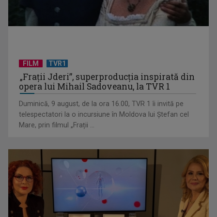
FILM
TVR1
„Spune-mi”, piesa Monicăi Anghel – a patra cea mai votată
„Frații Jderi”, superproducția inspirată din
în concursul ...
opera lui Mihail Sadoveanu, la TVR 1
Duminică, 9 august, de la ora 16.00, TVR 1 îi invită pe
telespectatori la o incursiune în Moldova lui Ștefan cel
Mare, prin filmul „Frații ...
CONCACAF respinge planul FIFA de privatizare parțială a