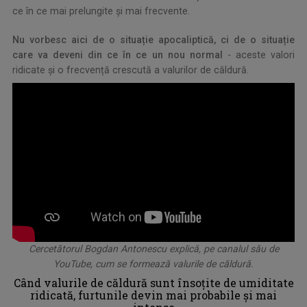
ce în ce mai prelungite și mai frecvente.
Nu vorbesc aici de o situație apocaliptică, ci de o situație
care va deveni din ce în ce un nou normal
- aceste valori
ridicate și o frecvență crescută a valurilor de căldură.
Cercetătorul Bogdan Antonescu explică, pe canalul său de
YouTube, cum se formează valurile de căldură.
Când valurile de căldură sunt însoțite de umiditate
ridicată, furtunile devin mai probabile și mai