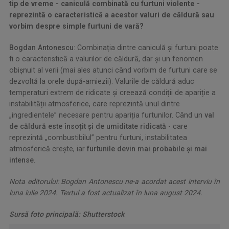
tip de vreme - caniculă combinată cu furtuni violente -
reprezintă o caracteristică a acestor valuri de căldură sau
vorbim despre simple furtuni de vară?
Bogdan Antonescu
: Combinația dintre caniculă și furtuni poate
fi o caracteristică a valurilor de căldură, dar și un fenomen
obișnuit al verii (mai ales atunci când vorbim de furtuni care se
dezvoltă la orele după-amiezii). Valurile de căldură aduc
temperaturi extrem de ridicate și creează condiții de apariție a
instabilității atmosferice, care reprezintă unul dintre
„ingredientele” necesare pentru apariția furtunilor. Când un
val
de căldură este însoțit și de umiditate ridicată
- care
reprezintă „combustibilul” pentru furtuni, instabilitatea
atmosferică crește, iar
furtunile devin mai probabile și mai
intense
.
Nota editorului: Bogdan Antonescu ne-a acordat acest interviu în
luna iulie 2024. Textul a fost actualizat în luna august 2024.
Sursă foto principală: Shutterstock