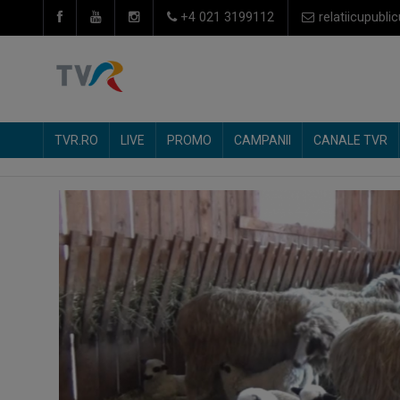
+4 021 3199112
relatiicupublic
TVR.RO
LIVE
PROMO
CAMPANII
CANALE TVR