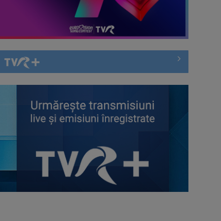
Hora care unește generații | VIDEO
Piesa Angelei Similea „După
noapte vine zi” – pe podium şi
acum în inimile ...
Cum ne-a îmbolnăvit telefonul și
cum salvarea era mereu acolo: Mai
încet, fă ...
Anda Călugăreanu cu „N-am
noroc” – a cincea cea mai votată
piesă în ...
„Cerul” trupei Proconsul – a şasea