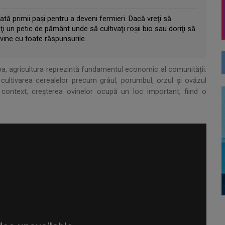
ată primii paşi pentru a deveni fermieri. Dacă vreţi să
ţi un petic de pământ unde să cultivaţi roşii bio sau doriţi să
vine cu toate răspunsurile.
ba, agricultura reprezintă fundamentul economic al comunității.
, cultivarea cerealelor precum grâul, porumbul, orzul și ovăzul
t context, creșterea ovinelor ocupă un loc important, fiind o