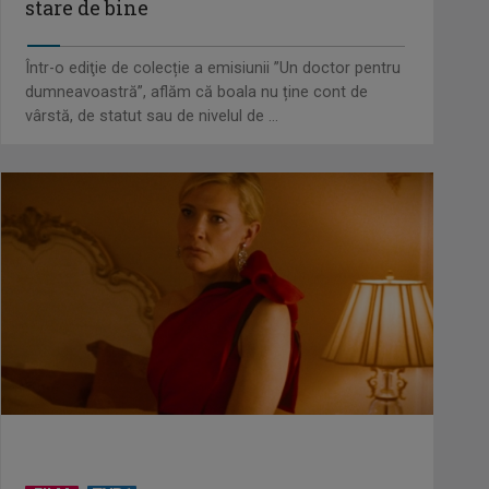
stare de bine
David Popovici atacă o
performanţă istorică la Europene.
În direct şi în ...
Într-o ediţie de colecție a emisiunii ”Un doctor pentru
dumneavoastră”, aflăm că boala nu ține cont de
vârstă, de statut sau de nivelul de ...
„Frații Jderi”, superproducția
inspirată din opera lui Mihail
Sadoveanu, la ...
”Un doctor pentru dumneavoastră”
vine cu informații esențiale pentru
o stare ...
Serialul „Toate pânzele sus!” ne
umple duminicile de aventură, la
TVR 2