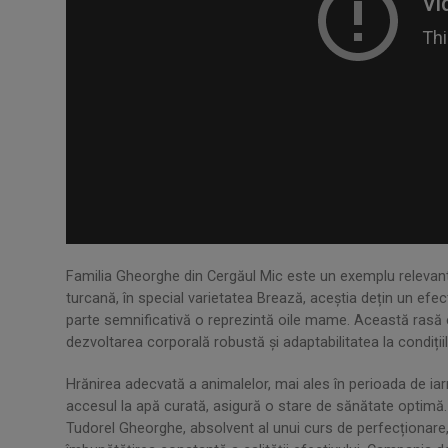
.
Familia Gheorghe din Cergăul Mic este un exemplu relevant î
turcană, în special varietatea Brează, aceștia dețin un efe
parte semnificativă o reprezintă oile mame. Această rasă 
dezvoltarea corporală robustă și adaptabilitatea la condițiil
Hrănirea adecvată a animalelor, mai ales în perioada de iarnă
accesul la apă curată, asigură o stare de sănătate optimă. 
Tudorel Gheorghe, absolvent al unui curs de perfecționare, 