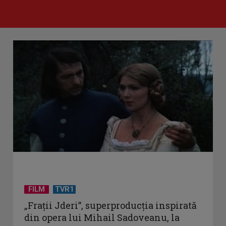
FILM
TVR1
„Frații Jderi”, superproducția inspirată
din opera lui Mihail Sadoveanu, la