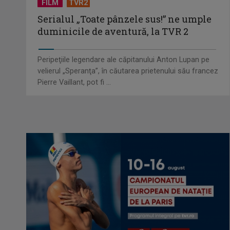
FILM
TVR2
Serialul „Toate pânzele sus!” ne umple
duminicile de aventură, la TVR 2
Peripeţiile legendare ale căpitanului Anton Lupan pe
velierul „Speranţa”, în căutarea prietenului său francez
Pierre Vaillant, pot fi ...