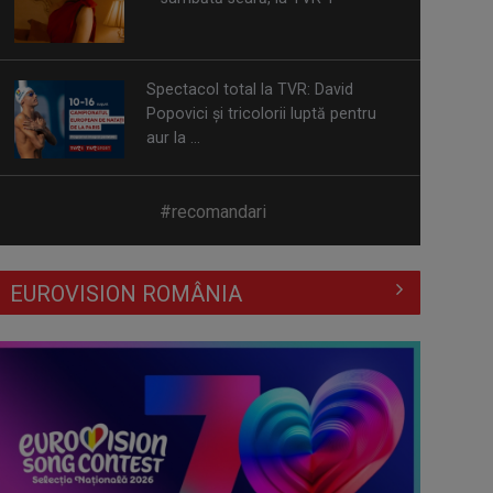
Spectacol total la TVR: David
Popovici și tricolorii luptă pentru
aur la ...
Prima câştigătoare a trofeului
„Vedeta populară” şi-a aniversat la
#recomandari
TVR ...
Întâlnire cu jazz-ul autohton, la
EUROVISION ROMÂNIA
TVR Cultural: „Contemporan în
România”, un ...
Piesa „Inimă, nu fi de piatră” a
Corinei Chiriac ia argintul în
concursul ...