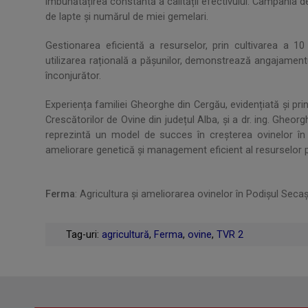
îmbunătățirea constantă a calității efectivului. Campania 
de lapte și numărul de miei gemelari.
Gestionarea eficientă a resurselor, prin cultivarea a 1
utilizarea rațională a pășunilor, demonstrează angajamentu
înconjurător.
Experiența familiei Gheorghe din Cergău, evidențiată și prin
Crescătorilor de Ovine din județul Alba, și a dr. ing. Gheo
reprezintă un model de succes în creșterea ovinelor în 
ameliorare genetică și management eficient al resurselor 
.
Ferma
: Agricultura și ameliorarea ovinelor în Podișul Secaș
.
Tag-uri:
agricultură
,
Ferma
,
ovine
,
TVR 2