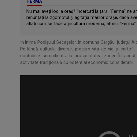
FERMA
Nu mai aveţi loc la oraş? Încercati la ţară! "Ferma" ne ar
renunţaţi la zgomotul şi agitaţia marilor oraşe, dacă ave
aflaţi cum se face agricultura modernă, atunci "Ferma" 
În inima Podișului Secașelor, în comuna Cergău, județul Al
Pe lângă culturile diverse, precum vița de vie și cartofii
contribuie semnificativ la prosperitatea zonei. În aces
activitate tradițională cu potențial economic considerabil.
.