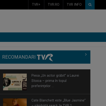
TVR+
TVR.RO
TVR INFO
RECOMANDARI
Piesa „Un actor grăbit” a Laurei
Stoica – prima în topul
preferinţelor ...
Cate Blanchett este „Blue Jasmine”
– sâmbătă seară, la TVR 1