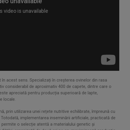
n acest sens. Specializați în creșterea ovinelor din rasa
ctiv considerabil de aproximativ 400 de capete, dintre care o
este apreciată pentru producția superioară de lapte,
e locale.
, prin utilizarea unei rețete nutritive echilibrate, împreună cu
Totodată, implementarea inseminării artificiale, practicată de
permite o selecție atentă a materialului genetic și