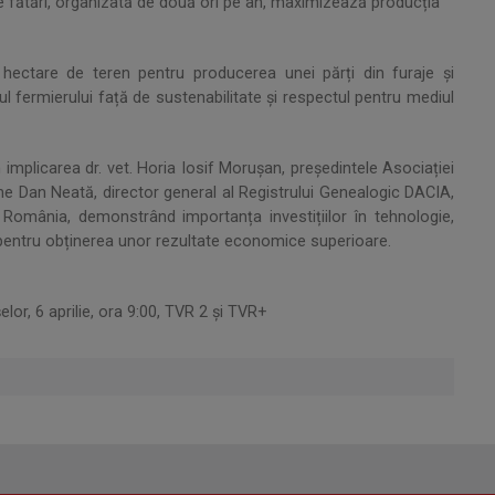
de fătări, organizată de două ori pe an, maximizează producția
0 hectare de teren pentru producerea unei părți din furaje și
l fermierului față de sustenabilitate și respectul pentru mediul
 implicarea dr. vet. Horia Iosif Morușan, președintele Asociației
rghe Dan Neată, director general al Registrului Genealogic DACIA,
România, demonstrând importanța investițiilor în tehnologie,
pentru obținerea unor rezultate economice superioare.
elor, 6 aprilie, ora 9:00, TVR 2 și TVR+