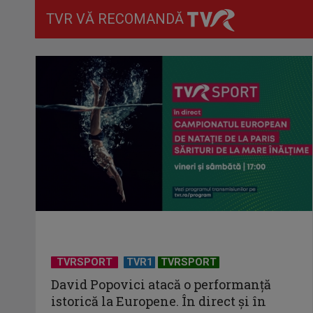
TVR VĂ RECOMANDĂ
TVRSPORT
TVR1
TVRSPORT
David Popovici atacă o performanţă
istorică la Europene. În direct şi în