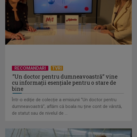
primele semne ...
RECOMANDARI
TVRI
”Un doctor pentru dumneavoastră” vine
cu informații esențiale pentru o stare de
(P) Cea mai bună firmă de case din containere modulare –
bine
Top 5 recomandări 2026
Într-o ediţie de colecție a emisiunii ”Un doctor pentru
dumneavoastră”, aflăm că boala nu ține cont de vârstă,
de statut sau de nivelul de ...