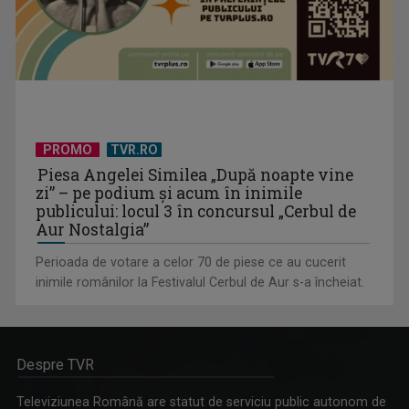
PROMO
TVR.RO
Piesa Angelei Similea „După noapte vine
zi” – pe podium şi acum în inimile
publicului: locul 3 în concursul „Cerbul de
Aur Nostalgia”
Perioada de votare a celor 70 de piese ce au cucerit
inimile românilor la Festivalul Cerbul de Aur s-a încheiat.
Despre TVR
Televiziunea Română are statut de serviciu public autonom de