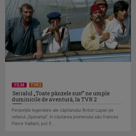
(P) De ce tot mai mulți aleg să producă energie și ce câștigă
concret din asta
FILM
TVR2
Serialul „Toate pânzele sus!” ne umple
duminicile de aventură, la TVR 2
Peripeţiile legendare ale căpitanului Anton Lupan pe
velierul „Speranţa”, în căutarea prietenului său francez
Pierre Vaillant, pot fi ...
(P) Cum să montezi televizorul pe perete ca un profesionist