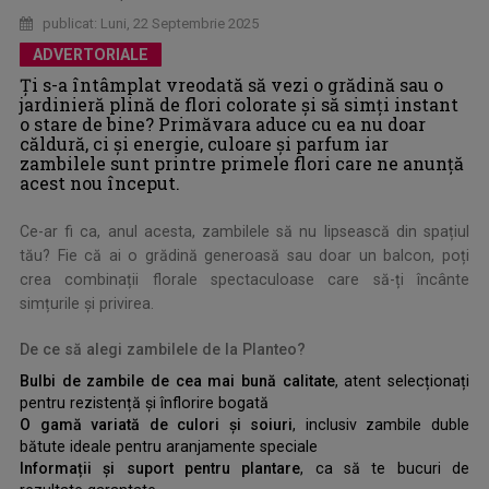
publicat: Luni, 22 Septembrie 2025
ADVERTORIALE
Ți s-a întâmplat vreodată să vezi o grădină sau o
jardinieră plină de flori colorate și să simți instant
o stare de bine? Primăvara aduce cu ea nu doar
căldură, ci și energie, culoare și parfum iar
zambilele sunt printre primele flori care ne anunță
acest nou început.
Ce-ar fi ca, anul acesta, zambilele să nu lipsească din spațiul
tău? Fie că ai o grădină generoasă sau doar un balcon, poți
crea combinații florale spectaculoase care să-ți încânte
simțurile și privirea.
De ce să alegi zambilele de la Planteo?
Bulbi de zambile de cea mai bună calitate
, atent selecționați
pentru rezistență și înflorire bogată
O gamă variată de culori și soiuri
, inclusiv zambile duble
bătute ideale pentru aranjamente speciale
Informații și suport pentru plantare
, ca să te bucuri de