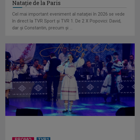
Natație de la Paris
Cel mai important eveniment al nataţiei în 2026 se vede
(P) Ce poate însemna faptul că un copil evită conversațiile,
în direct la TVR Sport şi TVR 1. De 2 X Popovici: David,
deși aude și ...
dar şi Constantin, precum şi ...
(P) Eficiența Costurilor în Ortodonție: De ce Aparatul Dentar
Metalic Rămâne ...
PROMO
TVR1