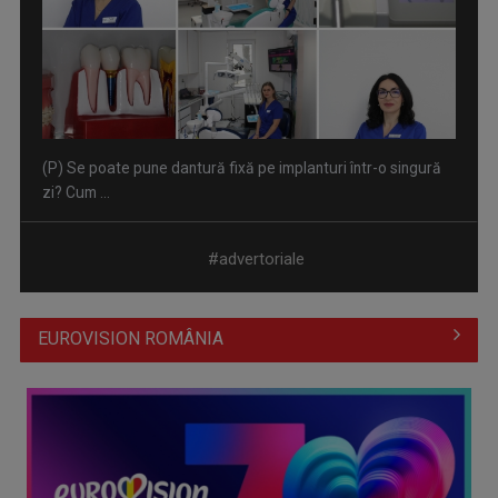
(P) Se poate pune dantură fixă pe implanturi într-o singură
zi? Cum ...
#advertoriale
EUROVISION ROMÂNIA
(P) 5 platforme de meditații online din România în 2026