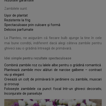
rezultate garantate
Zambilele sunt:
Ușor de plantat
Rezistente la frig
Spectaculoase prin culoare și formă
Delicios parfumate
La Planteo, ne asigurăm că fiecare bulb ajunge la tine în cele
mai bune condiții, indiferent dacă alegi câteva zambile pentru
ghiveci sau o grădină întreagă de primăvară.
Idei simple pentru rezultate spectaculoase
Combină zambile roz cu lalele albe pentru o grădină romantică
Plantează zambile mov alături de narcise galbene – contrast
viu și elegant
Creează un colț de primăvară în jardiniere cu zambile, muscari
și crocuși
Folosește zambilele ca punct focal într-un ghiveci decorativ,
înconjurate de panseluțe