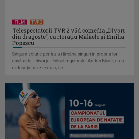
FILM
TVR2
Telespectatorii TVR 2 văd comedia „Divorţ
din dragoste”, cu Horaţiu Mălăele şi Emilia
Popescu
Singura soluţie pentru a rămâne singuri în propria lor
casă este... divorţul. Filmul regizorului Andrei Blaier, cu o
(P) Cum planifici un weekend cultural fără să cheltuiești mult
distribuţie de zile mari, se ...