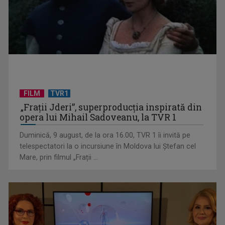
(P) 7 produse pe care să NU le expediezi niciodată fără folie
cu bule
FILM
TVR1
„Frații Jderi”, superproducția inspirată din
opera lui Mihail Sadoveanu, la TVR 1
Duminică, 9 august, de la ora 16.00, TVR 1 îi invită pe
telespectatori la o incursiune în Moldova lui Ștefan cel
Mare, prin filmul „Frații ...
(P) Deratizare și dezinsecție: cum rezolvi o infestare de la