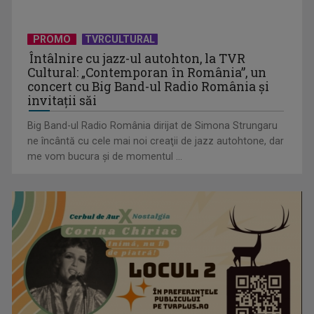
(P) Achizițiile publice depășesc 54 miliarde de lei în primul
PROMO
TVRCULTURAL
trimestru din ...
Întâlnire cu jazz-ul autohton, la TVR
Cultural: „Contemporan în România”, un
concert cu Big Band-ul Radio România şi
invitaţii săi
Big Band-ul Radio România dirijat de Simona Strungaru
ne încântă cu cele mai noi creaţii de jazz autohtone, dar
me vom bucura şi de momentul ...
(P) Aparatul ascuns din bucătărie care schimbă regulile
jocului acasă