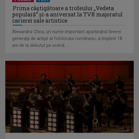
Prima câştigătoare a trofeului „Vedeta
populară” şi-a aniversat la TVR majoratul
carierei sale artistice
Alexandra Chira, un nume important aparţinând tinerei
generaţii de artişti ai folclorului românesc, a împlinit 18
ani de la debutul pe scenă. ...
(P) Au sfidat toate prognozele într-o piață aflată sub
presiune. Povestea ...