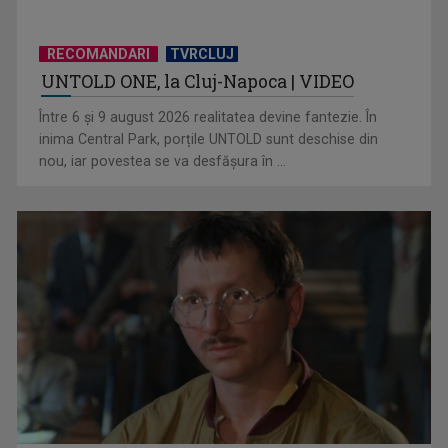
RECOMANDARI
TVRCLUJ
UNTOLD ONE, la Cluj-Napoca | VIDEO
(P) Nouă eră a spațiilor exterioare: ce caută europenii când
transformă ...
Între 6 și 9 august 2026 realitatea devine fantezie. În
inima Central Park, porțile UNTOLD sunt deschise din
nou, iar povestea se va desfășura în ...
(P) Programări non-stop: cum umple un sistem online
golurile din agenda ...