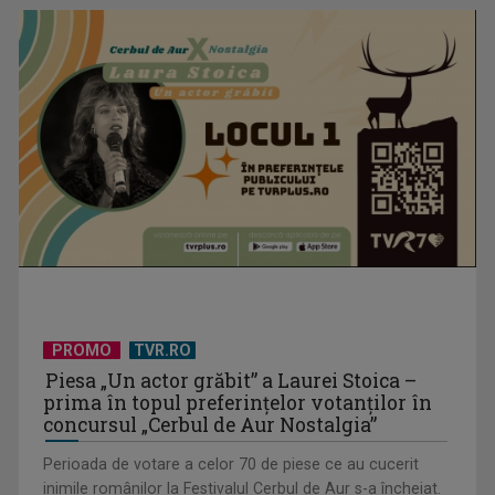
(P) De ce investesc tot mai mulți profesioniști în educație
executivă, chiar ...
PROMO
TVR.RO
Piesa „Un actor grăbit” a Laurei Stoica –
prima în topul preferinţelor votanţilor în
concursul „Cerbul de Aur Nostalgia”
Perioada de votare a celor 70 de piese ce au cucerit
inimile românilor la Festivalul Cerbul de Aur s-a încheiat.