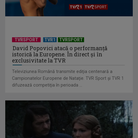
(P) De ce psihologii spun că un card cadou e, de fapt, un
cadou mai bun ...
TVRSPORT
TVR1
TVRSPORT
David Popovici atacă o performanţă
istorică la Europene. În direct şi în
exclusivitate la TVR
Televiziunea Română transmite ediţia centenară a
Campionatelor Europene de Nataţie. TVR Sport şi TVR 1
difuzează competiţia în perioada ...
(P) Cum să creezi un interior în care să te simți acasă