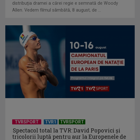
distribuţia dramei a cărei regie e semnată de Woody
Allen. Vedem filmul sâmbătă, 8 august, de ...
(P) Detoxifierea digitală la copii: Cum reconstruim atenția
prin jocul liber?
TVRSPORT
TVR1
TVRSPORT
Spectacol total la TVR: David Popovici și
tricolorii luptă pentru aur la Europenele de