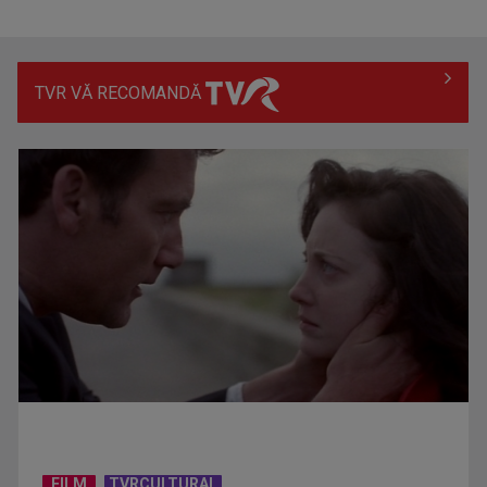
TVR VĂ RECOMANDĂ
(P) Migrene frecvente: când recomandă neurologul un RMN
cerebral?
(P) Transformarea digitală a afacerilor: Cum să-ți
construiești o prezență ...
FILM
TVRCULTURAL