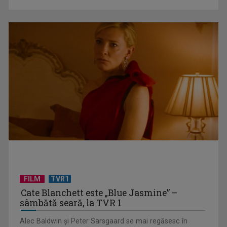
(P) Sandale elegante pentru fetițe: 10 modele pentru
evenimente speciale
FILM
TVR1
(P) Finanțarea în rate pentru panouri fotovoltaice: cum
Cate Blanchett este „Blue Jasmine” –
funcționează și ce ...
sâmbătă seară, la TVR 1
Alec Baldwin şi Peter Sarsgaard se mai regăsesc în