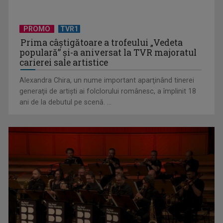
PROMO
TVR1
Prima câştigătoare a trofeului „Vedeta
populară” şi-a aniversat la TVR majoratul
carierei sale artistice
Alexandra Chira, un nume important aparţinând tinerei
generaţii de artişti ai folclorului românesc, a împlinit 18
ani de la debutul pe scenă. ...
(P) Au sfidat toate prognozele într-o piață aflată sub
presiune. Povestea ...