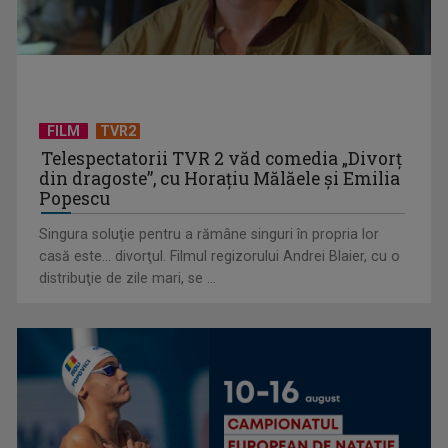
golurile din agenda ...
FILM
TVR2
Telespectatorii TVR 2 văd comedia „Divorţ
din dragoste”, cu Horaţiu Mălăele şi Emilia
Popescu
Singura soluţie pentru a rămâne singuri în propria lor
casă este... divorţul. Filmul regizorului Andrei Blaier, cu o
(P) Cum planifici un weekend cultural fără să cheltuiești mult
distribuţie de zile mari, se ...