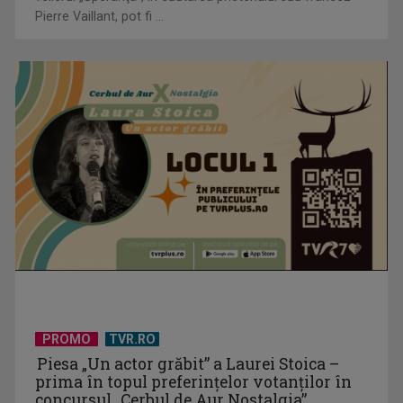
Pierre Vaillant, pot fi ...
(P) Cum să montezi televizorul pe perete ca un profesionist
(P) De ce investesc tot mai mulți profesioniști în educație
executivă, chiar ...
PROMO
TVR.RO
Piesa „Un actor grăbit” a Laurei Stoica –
prima în topul preferinţelor votanţilor în
concursul „Cerbul de Aur Nostalgia”