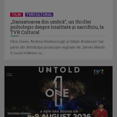
(P) Transformarea digitală a afacerilor: Cum să-ți
construiești o prezență ...
FILM
TVRCULTURAL
„Dansatoarea din umbră”, un thriller
psihologic despre loialitate și sacrificiu, la
TVR Cultural
Clive Owen, Andrea Riseborough şi Gillian Anderson fac
parte din distribuţia producţiei regizate de James Marsh.
O nouă întâlnire cu ...
(P) Cum alegi cel mai eficient vehicul electric pentru drumuri
scurte: ...