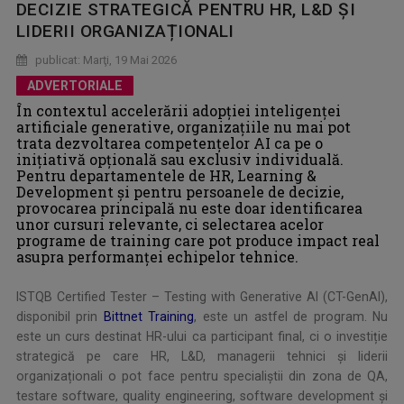
DECIZIE STRATEGICĂ PENTRU HR, L&D ȘI
LIDERII ORGANIZAȚIONALI
publicat: Marţi, 19 Mai 2026
ADVERTORIALE
În contextul accelerării adopției inteligenței
artificiale generative, organizațiile nu mai pot
trata dezvoltarea competențelor AI ca pe o
inițiativă opțională sau exclusiv individuală.
Pentru departamentele de HR, Learning &
Development și pentru persoanele de decizie,
provocarea principală nu este doar identificarea
unor cursuri relevante, ci selectarea acelor
programe de training care pot produce impact real
asupra performanței echipelor tehnice.
ISTQB Certified Tester – Testing with Generative AI (CT-GenAI),
disponibil prin
Bittnet Training
, este un astfel de program. Nu
este un curs destinat HR-ului ca participant final, ci o investiție
strategică pe care HR, L&D, managerii tehnici și liderii
organizaționali o pot face pentru specialiștii din zona de QA,
testare software, quality engineering, software development și