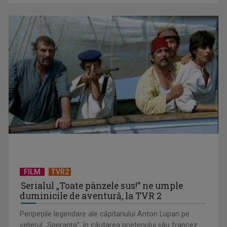
(P) De ce tot mai mulți aleg să producă energie și ce câștigă
concret din asta
FILM
TVR2
Serialul „Toate pânzele sus!” ne umple
duminicile de aventură, la TVR 2
Peripeţiile legendare ale căpitanului Anton Lupan pe
velierul „Speranţa”, în căutarea prietenului său francez