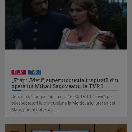
(P) 7 produse pe care să NU le expediezi niciodată fără folie
cu bule
FILM
TVR1
„Frații Jderi”, superproducția inspirată din
opera lui Mihail Sadoveanu, la TVR 1
Duminică, 9 august, de la ora 16.00, TVR 1 îi invită pe
telespectatori la o incursiune în Moldova lui Ștefan cel
Mare, prin filmul „Frații ...