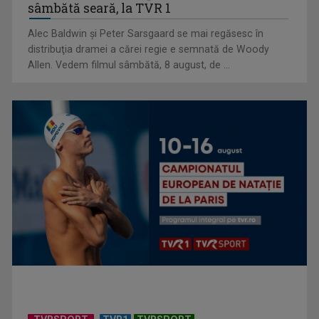
funcționează și ce ...
sâmbătă seară, la TVR 1
Alec Baldwin şi Peter Sarsgaard se mai regăsesc în
distribuţia dramei a cărei regie e semnată de Woody
Allen. Vedem filmul sâmbătă, 8 august, de ...
(P) Detoxifierea digitală la copii: Cum reconstruim atenția
prin jocul liber?