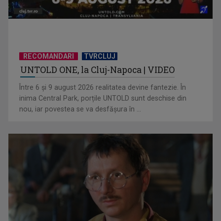
RECOMANDARI
TVRCLUJ
UNTOLD ONE, la Cluj-Napoca | VIDEO
(P) Nouă eră a spațiilor exterioare: ce caută europenii când
transformă ...
Între 6 și 9 august 2026 realitatea devine fantezie. În
inima Central Park, porțile UNTOLD sunt deschise din
nou, iar povestea se va desfășura în ...
(P) Programări non-stop: cum umple un sistem online