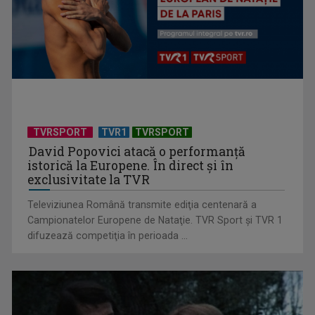
(P) De ce psihologii spun că un card cadou e, de fapt, un
cadou mai bun ...
TVRSPORT
TVR1
TVRSPORT
David Popovici atacă o performanţă
istorică la Europene. În direct şi în
exclusivitate la TVR
Televiziunea Română transmite ediţia centenară a
Campionatelor Europene de Nataţie. TVR Sport şi TVR 1
difuzează competiţia în perioada ...
(P) Cum să creezi un interior în care să te simți acasă