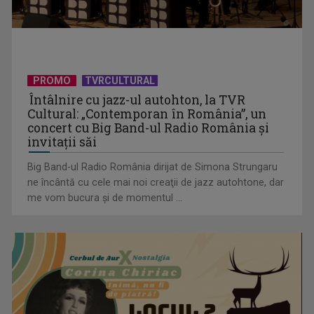
(P) Achizițiile publice depășesc 54 miliarde de lei în primul
PROMO
TVRCULTURAL
trimestru din ...
Întâlnire cu jazz-ul autohton, la TVR
Cultural: „Contemporan în România”, un
concert cu Big Band-ul Radio România şi
invitaţii săi
Big Band-ul Radio România dirijat de Simona Strungaru
ne încântă cu cele mai noi creaţii de jazz autohtone, dar
me vom bucura şi de momentul ...
(P) Aparatul ascuns din bucătărie care schimbă regulile
jocului acasă