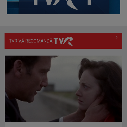
TVR VĂ RECOMANDĂ
(P) Migrene frecvente: când recomandă neurologul un RMN
cerebral?