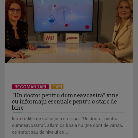
(P) Deratizare și dezinsecție: cum rezolvi o infestare de la
primele semne ...
RECOMANDARI
TVRI
”Un doctor pentru dumneavoastră” vine
cu informații esențiale pentru o stare de
(P) Cea mai bună firmă de case din containere modulare –
bine
Top 5 recomandări 2026
Într-o ediţie de colecție a emisiunii ”Un doctor pentru
dumneavoastră”, aflăm că boala nu ține cont de vârstă,
de statut sau de nivelul de ...