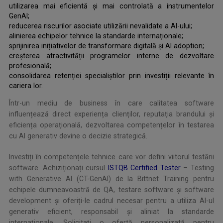
utilizarea mai eficientă și mai controlată a instrumentelor
GenAI;
reducerea riscurilor asociate utilizării nevalidate a AI-ului;
alinierea echipelor tehnice la standarde internaționale;
sprijinirea inițiativelor de transformare digitală și AI adoption;
creșterea atractivității programelor interne de dezvoltare
profesională;
consolidarea retenției specialiștilor prin investiții relevante în
cariera lor.
Într-un mediu de business în care calitatea software
influențează direct experiența clienților, reputația brandului și
eficiența operațională, dezvoltarea competențelor în testarea
cu AI generativ devine o decizie strategică.
Investiți în competențele tehnice care vor defini viitorul testării
software. Achiziționați cursul
ISTQB Certified Tester
– Testing
with Generative AI (CT-GenAI) de la Bittnet Training pentru
echipele dumneavoastră de QA, testare software și software
development și oferiți-le cadrul necesar pentru a utiliza AI-ul
generativ eficient, responsabil și aliniat la standarde
internaționale. Solicitați o ofertă personalizată pentru