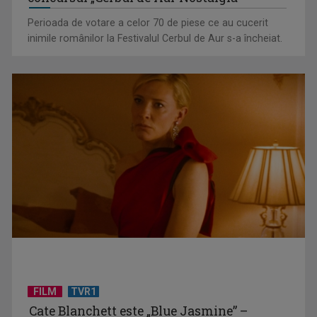
Perioada de votare a celor 70 de piese ce au cucerit
inimile românilor la Festivalul Cerbul de Aur s-a încheiat.
(P) Sandale elegante pentru fetițe: 10 modele pentru
evenimente speciale
FILM
TVR1
(P) Finanțarea în rate pentru panouri fotovoltaice: cum
Cate Blanchett este „Blue Jasmine” –