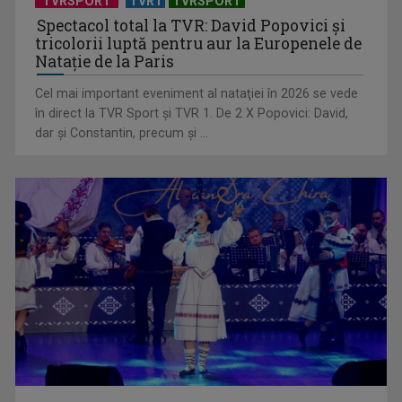
TVRSPORT
TVR1
TVRSPORT
Spectacol total la TVR: David Popovici și
tricolorii luptă pentru aur la Europenele de
Natație de la Paris
Cel mai important eveniment al nataţiei în 2026 se vede
(P) Ce poate însemna faptul că un copil evită conversațiile,
în direct la TVR Sport şi TVR 1. De 2 X Popovici: David,
deși aude și ...
dar şi Constantin, precum şi ...
(P) Eficiența Costurilor în Ortodonție: De ce Aparatul Dentar
Metalic Rămâne ...