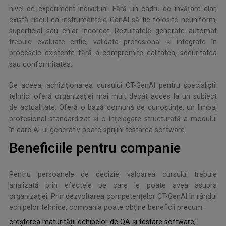
nivel de experiment individual. Fără un cadru de învățare clar,
există riscul ca instrumentele GenAI să fie folosite neuniform,
superficial sau chiar incorect. Rezultatele generate automat
trebuie evaluate critic, validate profesional și integrate în
procesele existente fără a compromite calitatea, securitatea
sau conformitatea.
De aceea, achiziționarea cursului CT-GenAI pentru specialiștii
tehnici oferă organizației mai mult decât acces la un subiect
de actualitate. Oferă o bază comună de cunoștințe, un limbaj
profesional standardizat și o înțelegere structurată a modului
în care AI-ul generativ poate sprijini testarea software.
Beneficiile pentru companie
Pentru persoanele de decizie, valoarea cursului trebuie
analizată prin efectele pe care le poate avea asupra
organizației. Prin dezvoltarea competențelor CT-GenAI în rândul
echipelor tehnice, compania poate obține beneficii precum:
creșterea maturității echipelor de QA și testare software;