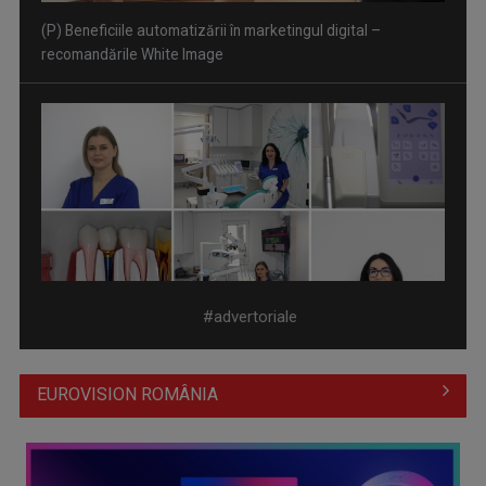
(P) Se poate pune dantură fixă pe implanturi într-o singură
zi? Cum ...
#advertoriale
EUROVISION ROMÂNIA