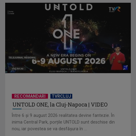
Piesa „Inimă, nu fi de piatră” a Corinei Chiriac ia argintul în
concursul ...
RECOMANDARI
TVRCLUJ
UNTOLD ONE, la Cluj-Napoca | VIDEO
Hora care unește generații | VIDEO
Între 6 și 9 august 2026 realitatea devine fantezie. În
inima Central Park, porțile UNTOLD sunt deschise din
nou, iar povestea se va desfășura în ...