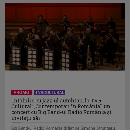
Horaţiu Mălăele ...
David Popovici atacă o performanţă istorică la Europene. În
direct şi în ...
PROMO
TVRCULTURAL
Întâlnire cu jazz-ul autohton, la TVR
Cultural: „Contemporan în România”, un
concert cu Big Band-ul Radio România şi
invitaţii săi
Big Band-ul Radio România dirijat de Simona Strungaru