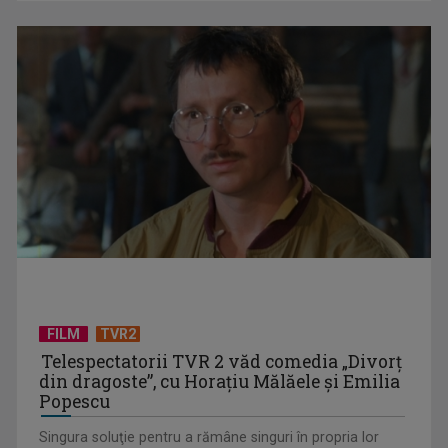
Piesa Angelei Similea „După noapte vine zi” – pe podium şi
acum în inimile ...
FILM
TVR2
Telespectatorii TVR 2 văd comedia „Divorţ
din dragoste”, cu Horaţiu Mălăele şi Emilia
Popescu
Singura soluţie pentru a rămâne singuri în propria lor