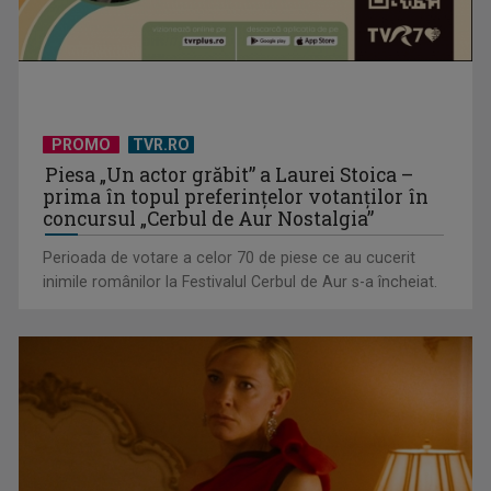
Un reper al cinematografiei mondiale, la TVR Cultural:
„Roma, oraș deschis”
PROMO
TVR.RO
Piesa „Un actor grăbit” a Laurei Stoica –
prima în topul preferinţelor votanţilor în
concursul „Cerbul de Aur Nostalgia”
Perioada de votare a celor 70 de piese ce au cucerit
inimile românilor la Festivalul Cerbul de Aur s-a încheiat.
Federația SANITAS suspendă temporar greva generală din
sistemul sanitar