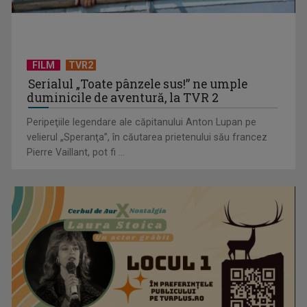
FILM
TVR2
Serialul „Toate pânzele sus!” ne umple
duminicile de aventură, la TVR 2
Peripeţiile legendare ale căpitanului Anton Lupan pe
velierul „Speranţa”, în căutarea prietenului său francez
Pierre Vaillant, pot fi ...
"Robin Hood"-ul serialelor coreene: "Iljimae, hoţul fantomă",
la TVR 1