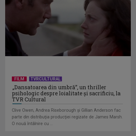
Întâlnire cu jazz-ul autohton, la TVR Cultural: „Contemporan
în România”, un ...
FILM
TVRCULTURAL
„Dansatoarea din umbră”, un thriller
psihologic despre loialitate și sacrificiu, la
TVR Cultural
Clive Owen, Andrea Riseborough şi Gillian Anderson fac
parte din distribuţia producţiei regizate de James Marsh.
O nouă întâlnire cu ...