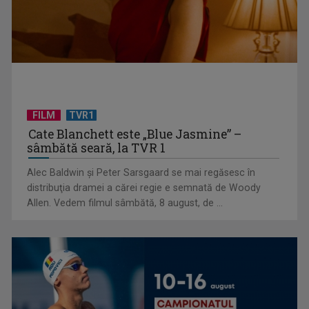
FILM
TVR1
Cate Blanchett este „Blue Jasmine” –
sâmbătă seară, la TVR 1
„E cool să fii cult!”, în curând la TVR 1 și TVR 2
Alec Baldwin şi Peter Sarsgaard se mai regăsesc în
distribuţia dramei a cărei regie e semnată de Woody
Allen. Vedem filmul sâmbătă, 8 august, de ...