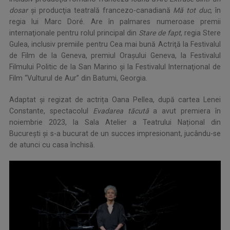
dosar
şi producţia teatrală francezo-canadiană
Mă tot duc
, în
regia lui Marc Doré. Are în palmares numeroase premii
internaţionale pentru rolul principal din
Stare de fapt
, regia Stere
Gulea, inclusiv premiile pentru Cea mai bună Actriţă la Festivalul
de Film de la Geneva, premiul Oraşului Geneva, la Festivalul
Filmului Politic de la San Marino şi la Festivalul Internaţional de
Film “Vulturul de Aur” din Batumi, Georgia.
Adaptat și regizat de actrița Oana Pellea, după cartea Lenei
Constante, spectacolul
Evadarea tăcută
a avut premiera în
noiembrie 2023, la Sala Atelier a Teatrului Național din
București și s-a bucurat de un succes impresionant, jucându-se
de atunci cu casa închisă.