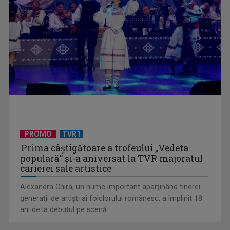
UNTOLD ONE, la Cluj-Napoca | VIDEO
PROMO
TVR1
Prima câştigătoare a trofeului „Vedeta
populară” şi-a aniversat la TVR majoratul
carierei sale artistice
Alexandra Chira, un nume important aparţinând tinerei
generaţii de artişti ai folclorului românesc, a împlinit 18
ani de la debutul pe scenă. ...
Telespectatorii TVR 2 văd comedia „Divorţ din dragoste”, cu