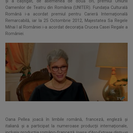
şi a câştigat, de asemenea de două ori, premiul Uniunii
Oamenilor de Teatru din România (UNITER). Fundaţia Culturală
Română i-a acordat premiul pentru Carieră Internaţională
Remarcabilă, iar la 25 Octombrie 2012, Majestatea Sa Regele
Mihai I al României i-a acordat decoraţia Crucea Casei Regale a
României.
Oana Pellea joacă în limbile română, franceză, engleză şi
italiană şi a participat la numeroase producţii internaţionale,
inclusiv producţia româno-franceză
Ioana d’Arc-Extrase dintr-un