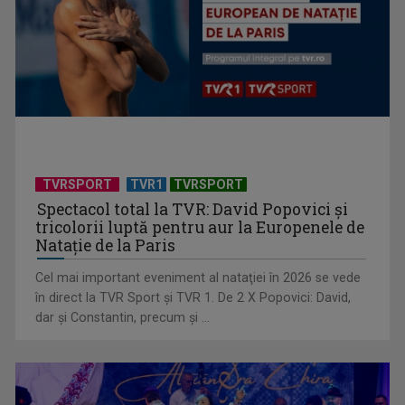
Universitatea de Vară, la Băile Tușnad | VIDEO
TVRSPORT
TVR1
TVRSPORT
Spectacol total la TVR: David Popovici și
tricolorii luptă pentru aur la Europenele de
Natație de la Paris
Cel mai important eveniment al nataţiei în 2026 se vede
„Dansatoarea din umbră”, un thriller psihologic despre
în direct la TVR Sport şi TVR 1. De 2 X Popovici: David,
loialitate și ...
dar şi Constantin, precum şi ...