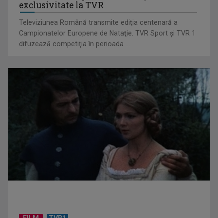
exclusivitate la TVR
Televiziunea Română transmite ediţia centenară a
Campionatelor Europene de Nataţie. TVR Sport şi TVR 1
difuzează competiţia în perioada ...
„Cerul” trupei Proconsul – a şasea cea mai votată piesă în
concursul „Cerbul ...