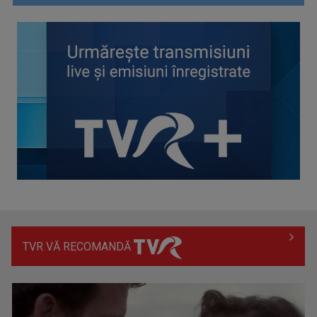
Spectacol total la TVR: David Popovici și tricolorii luptă
pentru aur la ...
TVR VĂ RECOMANDĂ
Prima câştigătoare a trofeului „Vedeta populară” şi-a
aniversat la TVR ...