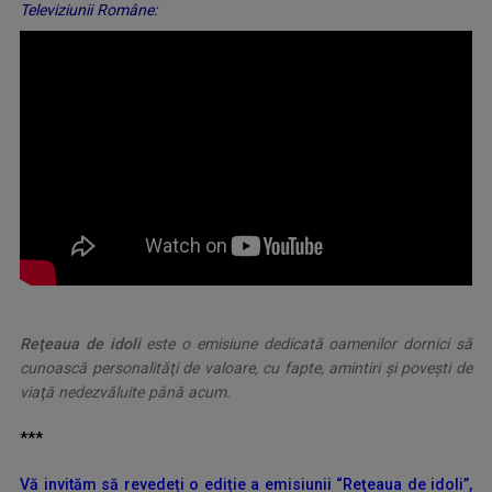
Televiziunii Române:
Reţeaua de idoli
este o emisiune dedicată oamenilor dornici să
cunoască personalităţi de valoare, cu fapte, amintiri şi poveşti de
viaţă nedezvăluite până acum.
***
Vă invităm să revedeți o ediție a emisiunii “Reţeaua de idoli”,