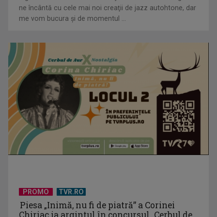
ne încântă cu cele mai noi creaţii de jazz autohtone, dar
me vom bucura şi de momentul ...
„Frații Jderi”, superproducția inspirată din opera lui Mihail
Sadoveanu, la ...
PROMO
TVR.RO
Piesa „Inimă, nu fi de piatră” a Corinei
Chiriac ia argintul în concursul „Cerbul de