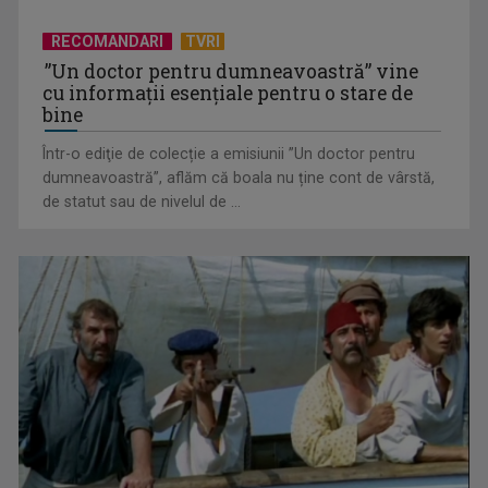
RECOMANDARI
TVRI
”Un doctor pentru dumneavoastră” vine
cu informații esențiale pentru o stare de
bine
Într-o ediţie de colecție a emisiunii ”Un doctor pentru
EVENIMENT ESTIVAL - Taberele ARC – Acolo unde începe
dumneavoastră”, aflăm că boala nu ține cont de vârstă,
ACASĂ
de statut sau de nivelul de ...
TVR lansează un apel pentru proiecte de emisiuni