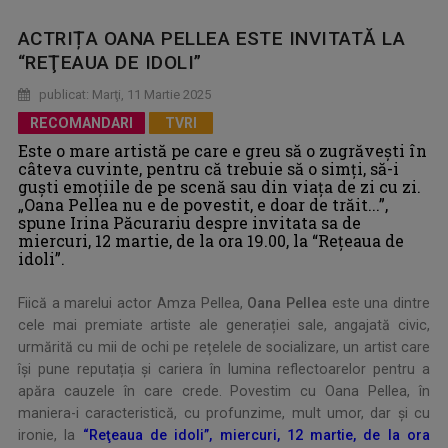
ACTRIȚA OANA PELLEA ESTE INVITATĂ LA
“REŢEAUA DE IDOLI”
publicat: Marţi, 11 Martie 2025
RECOMANDARI
TVRI
Este o mare artistă pe care e greu să o zugrăvești în
câteva cuvinte, pentru că trebuie să o simți, să-i
guști emoțiile de pe scenă sau din viața de zi cu zi.
„Oana Pellea nu e de povestit, e doar de trăit...”,
spune Irina Păcurariu despre invitata sa de
miercuri, 12 martie, de la ora 19.00, la “Reţeaua de
idoli”.
Fiică a marelui actor Amza Pellea,
Oana Pellea
este una dintre
cele mai premiate artiste ale generației sale, angajată civic,
urmărită cu mii de ochi pe rețelele de socializare, un artist care
își pune reputația și cariera în lumina reflectoarelor pentru a
apăra cauzele în care crede. Povestim cu Oana Pellea, în
maniera-i caracteristică, cu profunzime, mult umor, dar și cu
ironie, la
“Reţeaua de idoli”, miercuri, 12 martie, de la ora