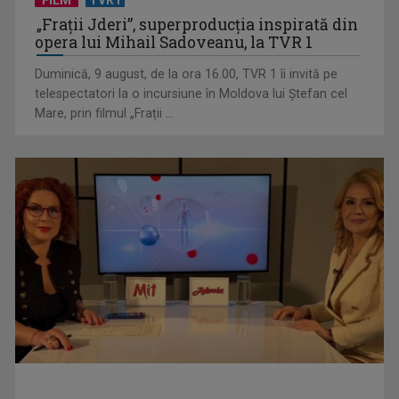
FILM
TVR1
„Spune-mi”, piesa Monicăi Anghel – a patra cea mai votată
„Frații Jderi”, superproducția inspirată din
în concursul ...
opera lui Mihail Sadoveanu, la TVR 1
Duminică, 9 august, de la ora 16.00, TVR 1 îi invită pe
telespectatori la o incursiune în Moldova lui Ștefan cel
Mare, prin filmul „Frații ...
CONCACAF respinge planul FIFA de privatizare parțială a
activităților comerciale