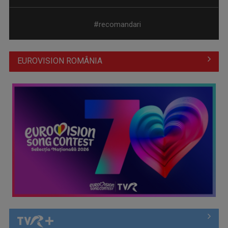
#recomandari
EUROVISION ROMÂNIA
Cate Blanchett este „Blue Jasmine” – sâmbătă seară, la TVR
1