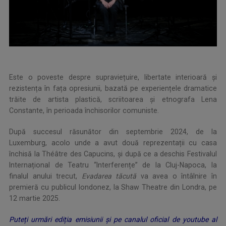
Este o poveste despre supraviețuire, libertate interioară și
rezistența în fața opresiunii, bazată pe experiențele dramatice
trăite de artista plastică, scriitoarea și etnografa Lena
Constante, în perioada închisorilor comuniste.
După succesul răsunător din septembrie 2024, de la
Luxemburg, acolo unde a avut două reprezentații cu casa
închisă la Théâtre des Capucins, și după ce a deschis Festivalul
Internațional de Teatru “Interferențe” de la Cluj-Napoca, la
finalul anului trecut,
Evadarea tăcută
va avea o întâlnire în
premieră cu publicul londonez, la Shaw Theatre din Londra, pe
12 martie 2025.
Puteți urmări ediția emisiunii și pe canalul oficial de youtube al