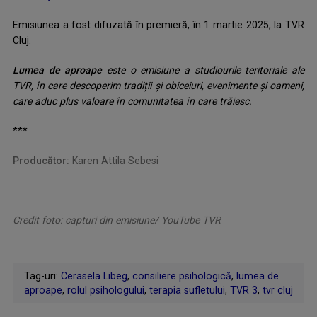
Emisiunea a fost difuzată în premieră, în 1 martie 2025, la TVR
Cluj.
Lumea de aproape
este o emisiune a studiourile teritoriale ale
TVR, în care descoperim tradiții și obiceiuri, evenimente și oameni,
care aduc plus valoare în comunitatea în care trăiesc.
***
Producător:
Karen Attila Sebesi
Credit foto: capturi din emisiune/ YouTube TVR
Tag-uri:
Cerasela Libeg
,
consiliere psihologică
,
lumea de
aproape
,
rolul psihologului
,
terapia sufletului
,
TVR 3
,
tvr cluj