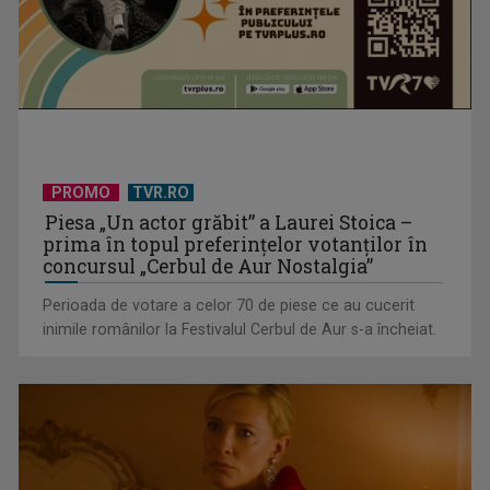
Un reper al cinematografiei mondiale, la TVR Cultural:
„Roma, oraș deschis”
PROMO
TVR.RO
Piesa „Un actor grăbit” a Laurei Stoica –
prima în topul preferinţelor votanţilor în
concursul „Cerbul de Aur Nostalgia”
Perioada de votare a celor 70 de piese ce au cucerit
inimile românilor la Festivalul Cerbul de Aur s-a încheiat.
Federația SANITAS suspendă temporar greva generală din