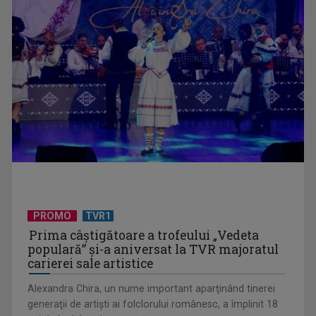
UNTOLD ONE, la Cluj-Napoca | VIDEO
PROMO
TVR1
Prima câştigătoare a trofeului „Vedeta
populară” şi-a aniversat la TVR majoratul
carierei sale artistice
Alexandra Chira, un nume important aparţinând tinerei
generaţii de artişti ai folclorului românesc, a împlinit 18