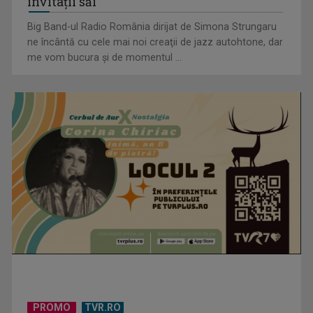
invitaţii săi
Big Band-ul Radio România dirijat de Simona Strungaru
ne încântă cu cele mai noi creaţii de jazz autohtone, dar
me vom bucura şi de momentul ...
„Frații Jderi”, superproducția inspirată din opera lui Mihail
Sadoveanu, la ...
PROMO
TVR.RO