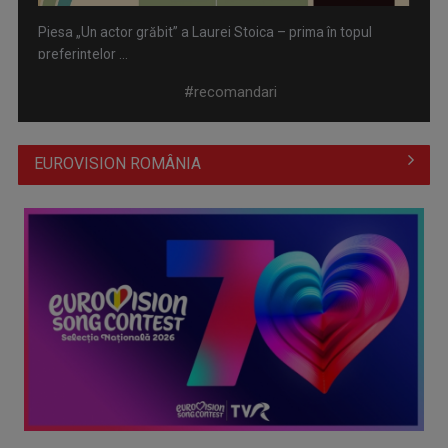
Piesa „Un actor grăbit” a Laurei Stoica – prima în topul
preferinţelor ...
#recomandari
EUROVISION ROMÂNIA
Cate Blanchett este „Blue Jasmine” – sâmbătă seară, la TVR
1