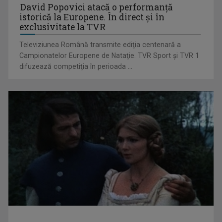
David Popovici atacă o performanţă
istorică la Europene. În direct şi în
exclusivitate la TVR
Televiziunea Română transmite ediţia centenară a
Campionatelor Europene de Nataţie. TVR Sport şi TVR 1
difuzează competiţia în perioada ...
„Cerul” trupei Proconsul – a şasea cea mai votată piesă în
concursul „Cerbul ...