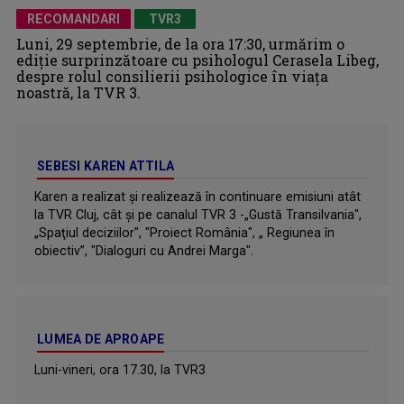
RECOMANDARI
TVR3
Luni, 29 septembrie, de la ora 17:30, urmărim o
ediție surprinzătoare cu psihologul Cerasela Libeg,
despre rolul consilierii psihologice în viața
noastră, la TVR 3.
SEBESI KAREN ATTILA
Karen a realizat şi realizează în continuare emisiuni atât
la TVR Cluj, cât şi pe canalul TVR 3 -„Gustă Transilvania",
„Spaţiul deciziilor", "Proiect România", „ Regiunea în
obiectiv”, "Dialoguri cu Andrei Marga".
LUMEA DE APROAPE
Luni-vineri, ora 17.30, la TVR3