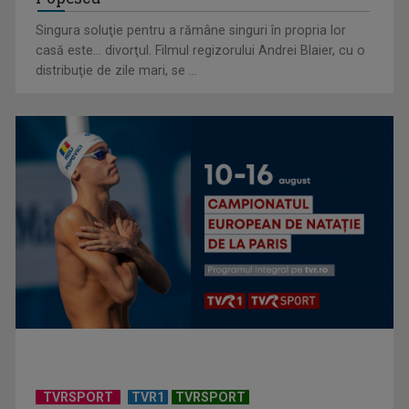
Singura soluţie pentru a rămâne singuri în propria lor
casă este... divorţul. Filmul regizorului Andrei Blaier, cu o
Cum ne-a îmbolnăvit telefonul și cum salvarea era mereu
distribuţie de zile mari, se ...
acolo: Mai încet, fă ...
Anda Călugăreanu cu „N-am noroc” – a cincea cea mai
votată piesă în ...
TVRSPORT
TVR1
TVRSPORT