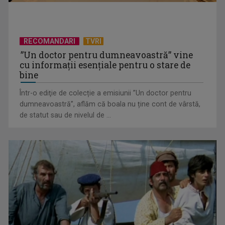
RECOMANDARI
TVRI
”Un doctor pentru dumneavoastră” vine
cu informații esențiale pentru o stare de
bine
Într-o ediţie de colecție a emisiunii ”Un doctor pentru
EVENIMENT ESTIVAL - Taberele ARC – Acolo unde începe
dumneavoastră”, aflăm că boala nu ține cont de vârstă,
ACASĂ
de statut sau de nivelul de ...