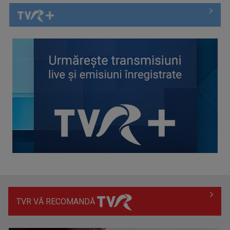
Spectacol total la TVR: David Popovici și tricolorii luptă
pentru aur la ...
TVR VĂ RECOMANDĂ
Prima câştigătoare a trofeului „Vedeta populară” şi-a