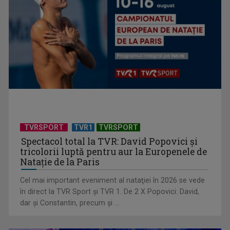
Universitatea de Vară, la Băile Tușnad | VIDEO
TVRSPORT
TVR1
TVRSPORT
Spectacol total la TVR: David Popovici și
tricolorii luptă pentru aur la Europenele de
Natație de la Paris
Cel mai important eveniment al nataţiei în 2026 se vede
„Dansatoarea din umbră”, un thriller psihologic despre
în direct la TVR Sport şi TVR 1. De 2 X Popovici: David,
loialitate și ...
dar şi Constantin, precum şi ...