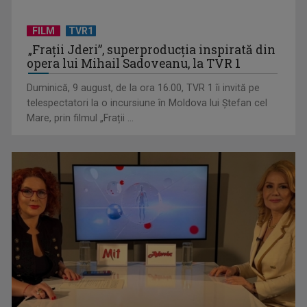
FILM
TVR1
„Spune-mi”, piesa Monicăi Anghel – a patra cea mai votată
„Frații Jderi”, superproducția inspirată din
în concursul ...
opera lui Mihail Sadoveanu, la TVR 1
Duminică, 9 august, de la ora 16.00, TVR 1 îi invită pe
telespectatori la o incursiune în Moldova lui Ștefan cel
Mare, prin filmul „Frații ...
CONCACAF respinge planul FIFA de privatizare parțială a
activităților comerciale