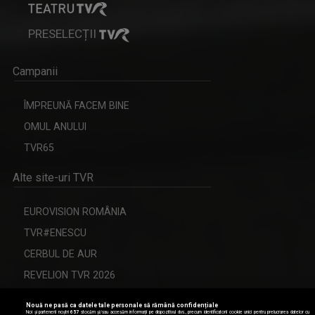
PRESELECȚII
Campanii
ÎMPREUNĂ FACEM BINE
OMUL ANULUI
TVR65
Alte site-uri TVR
EUROVISION ROMÂNIA
TVR#ENESCU
CERBUL DE AUR
REVELION TVR 2026
Nouă ne pasă ca datele tale personale să rămână confidențiale
Noi și partenerii noștri
657
stocăm și/sau accesăm informații pe dispozitivul dvs., precum identificatorii cookie unici pentru prelucrarea datelor cu