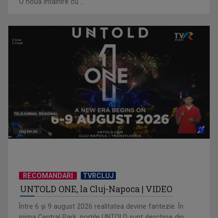
O nouă întâlnire cu ...
Piesa „Inimă, nu fi de piatră” a Corinei Chiriac ia argintul în
concursul ...
RECOMANDARI
TVRCLUJ
UNTOLD ONE, la Cluj-Napoca | VIDEO
Hora care unește generații | VIDEO
Între 6 și 9 august 2026 realitatea devine fantezie. În
inima Central Park, porțile UNTOLD sunt deschise din