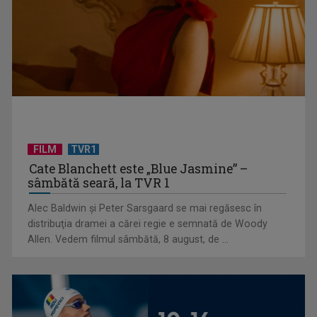
sistemul sanitar
FILM
TVR1
Cate Blanchett este „Blue Jasmine” –
sâmbătă seară, la TVR 1
„E cool să fii cult!”, în curând la TVR 1 și TVR 2
Alec Baldwin şi Peter Sarsgaard se mai regăsesc în
distribuţia dramei a cărei regie e semnată de Woody
Allen. Vedem filmul sâmbătă, 8 august, de ...