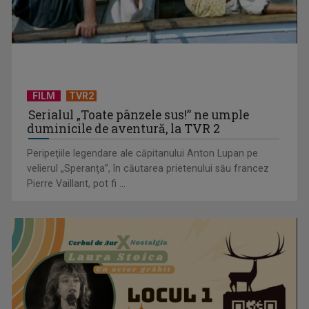
TVR lansează un apel pentru proiecte de emisiuni
FILM
TVR2
Serialul „Toate pânzele sus!” ne umple
duminicile de aventură, la TVR 2
Peripeţiile legendare ale căpitanului Anton Lupan pe
velierul „Speranţa”, în căutarea prietenului său francez
Pierre Vaillant, pot fi ...
"Robin Hood"-ul serialelor coreene: "Iljimae, hoţul fantomă",
la TVR 1