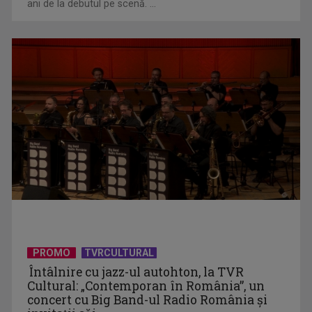
ani de la debutul pe scenă. ...
Telespectatorii TVR 2 văd comedia „Divorţ din dragoste”, cu
Horaţiu Mălăele ...
David Popovici atacă o performanţă istorică la Europene. În
direct şi în ...
PROMO
TVRCULTURAL
Întâlnire cu jazz-ul autohton, la TVR
Cultural: „Contemporan în România”, un
concert cu Big Band-ul Radio România şi