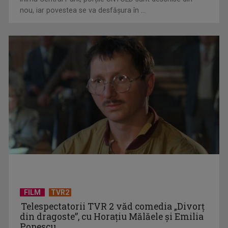
nou, iar povestea se va desfășura în ...
Piesa Angelei Similea „După noapte vine zi” – pe podium şi
acum în inimile ...
FILM
TVR2
Telespectatorii TVR 2 văd comedia „Divorţ
din dragoste”, cu Horaţiu Mălăele şi Emilia
Popescu