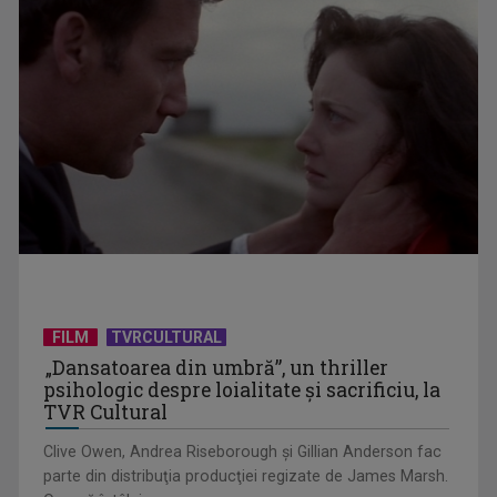
aniversat la TVR ...
Întâlnire cu jazz-ul autohton, la TVR Cultural: „Contemporan
în România”, un ...
FILM
TVRCULTURAL
„Dansatoarea din umbră”, un thriller
psihologic despre loialitate și sacrificiu, la
TVR Cultural
Clive Owen, Andrea Riseborough şi Gillian Anderson fac
parte din distribuţia producţiei regizate de James Marsh.