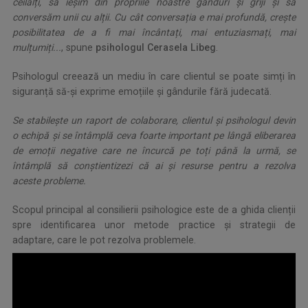
ceilalți, să ieșim din propriile noastre gânduri și griji și să
conversăm unii cu alții. Cu cât conversația e mai profundă, crește
posibilitatea de a fi mai încântați, mai entuziasmați, mai
mulțumiți...
, spune
psihologul Cerasela Libeg
.
Psihologul creează un mediu în care clientul se poate simți în
siguranță să-și exprime emoțiile și gândurile fără judecată.
Se stabilește un raport de colaborare, clientul și psihologul devin
o echipă și se întâmplă ceva foarte important pe lângă eliberarea
de emoții negative care ne încurcă pe toți până la urmă, se
întâmplă să conștientizezi că ai și resurse pentru a rezolva
aceste probleme.
Scopul principal al consilierii psihologice este de a ghida clienții
spre identificarea unor metode practice și strategii de
adaptare, care le pot rezolva problemele.