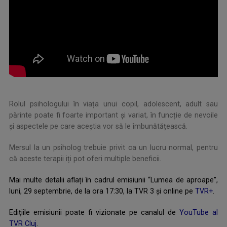
Rolul psihologului în viața unui copil, adolescent, adult sau
părinte poate fi foarte important și variat, în funcție de nevoile
și aspectele pe care aceștia vor să le îmbunătățească.
Mersul la un psiholog trebuie privit ca un lucru normal, pentru
că aceste terapii iți pot oferi multiple beneficii.
Mai multe detalii aflați în cadrul emisiunii “Lumea de aproape”,
luni, 29 septembrie, de la ora 17:30, la TVR 3 și online pe
TVR+
.
Ediţiile emisiunii poate fi vizionate pe canalul de
YouTube al
TVR Cluj
.