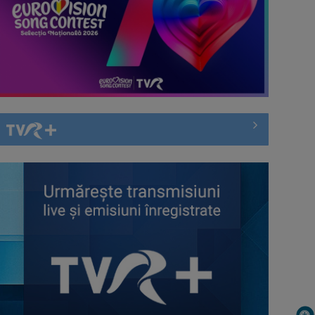
semnul lui Trump. Relatări şi
corespondenţe ...
ALBERTINA IONESCU
E realizator şi gazdă a emisiunii
Summit la Ankara: NATO va apăra
„Sâmbăta cu ...
fiecare centimetru din teritoriul
statelor ...
COSMIN BĂLEANU
„Sunt un om absolut normal, pasionat de
Notele la Bacalaureat, publicate de
sport ...
Ministerul Educației
COSTIN DEŞLIU
Într-o lume în care sportul înseamnă nu
Rata şomajului a urcat la 6,4%
doar ...
CRISTIAN PETRU
Cristian Petru prezintă „INFO Plus” şi
INFO ETNIC: Patriotism, identitate și
ediţii ...
lecțiile istoriei, într-o nouă ediție ...