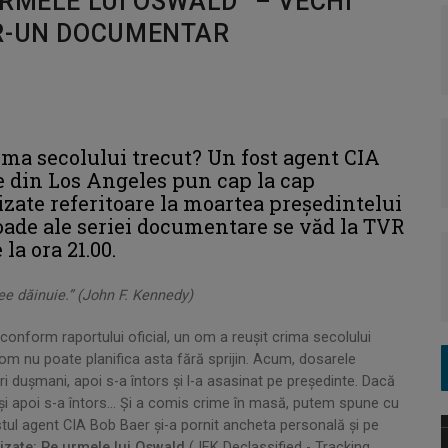
RMELE LUI OSWALD” – VECHI
TR-UN DOCUMENTAR
rima secolului trecut? Un fost agent CIA
ie din Los Angeles pun cap la cap
zate referitoare la moartea preşedintelui
oade ale seriei documentare se văd la TVR
la ora 21.00.
dee dăinuie.” (John F. Kennedy)
, conform raportului oficial, un om a reușit crima secolului
om nu poate planifica asta fără sprijin. Acum, dosarele
tri dușmani, apoi s-a întors și l-a asasinat pe președinte. Dacă
ă și apoi s-a întors... Și a comis crime în masă, putem spune cu
stul agent CIA Bob Baer şi-a pornit ancheta personală şi pe
izate: Pe urmele lui Oswald
(JFK Declassified - Tracking