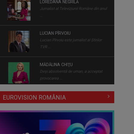
Jurnalist al Televiziunii Române din anul
BAC 2026: Soluționarea
...
contestațiilor urcă rata de
promovare la cel mai ...
LUCIAN PÎRVOIU
Lucian Pîrvoiu este jurnalist al Ştirilor
Dincolo de politică, comunitățile au
TVR ...
nevoie de soluții - nouă dezbatere
la ...
MĂDĂLINA CHIŢU
Deși absolventă de uman, a acceptat
Adaptarea românilor la presiunea
provocarea ...
economică
ROXANA ZAMFIRESCU
EUROVISION ROMÂNIA
Cu o carieră de peste două decenii în ...
Deciziile Summitului NATO de la
Ankara și evaluarea strategică a
României ...
VLAD UNGAR
Este reporter al Știrilor TVR acreditat la ...
Summitul NATO de la Ankara, sub