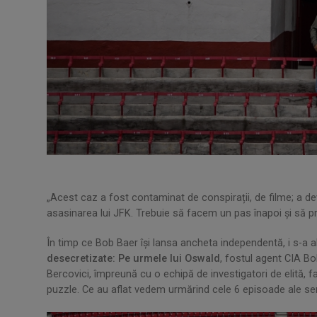
„Acest caz a fost contaminat de conspirații, de filme; a dev
asasinarea lui JFK. Trebuie să facem un pas înapoi și să pr
În timp ce Bob Baer își lansa ancheta independentă, i s-a
desecretizate: Pe urmele lui Oswald
, fostul agent CIA B
Bercovici, împreună cu o echipă de investigatori de elită, f
puzzle. Ce au aflat vedem urmărind cele 6 episoade ale serie