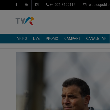
+4 021 3199112
relatiicupublic
TVR.RO
LIVE
PROMO
CAMPANII
CANALE TVR