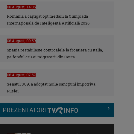
08 August, 14:05
România a câștigat opt medalii la Olimpiada
Cu ajutorul lor, viaţa triufă.
Documentarul „Transplantul,
Internațională de Inteligență Artificială 2026
povestea vieţii” ...
08 August, 09:59
APADOR-CH a câștigat procesul cu
Spania restabileşte controalele la frontiera cu Italia,
Guvernul pentru comunicarea
pe fondul crizei migratorii din Ceuta
hotărârilor de ...
08 August, 07:52
Instabilitate fiscală în Europa:
Senatul SUA a adoptat noile sancţiuni împotriva
Avertisment sever al FMI privind ...
Rusiei
PREZENTATORI
„Parada de Ziua Naţională a
Franţei”, de la Paris, în direct la TVR
INFO
LOREDANA NEGRILĂ