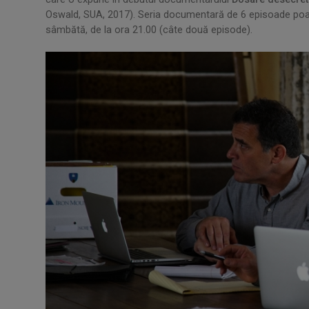
Oswald, SUA, 2017). Seria documentară de 6 episoade poate f
sâmbătă, de la ora 21.00 (câte două episode).