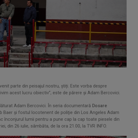
enit parte din peisajul nostru, știți. Este vorba despre
ivim acest lucru obiectiv”, este de părere şi Adam Bercovici.
 alăturat Adam Bercovici. În seria documentară
Dosare
ob Baer şi fostul locotenent de poliţie din Los Angeles Adam
ac înconjurul lumii pentru a pune cap la cap toate piesele din
i, din 26 iulie, sâmbăta, de la ora 21.00, la TVR INFO.