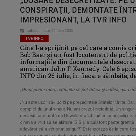
„DOSARE DESECRETIZATE: PE U
CONSPIRAŢII, DEMONTATE ÎN
IMPRESIONANT, LA TVR INFO
publicat: Luni, 21 Iulie 2025
TVRINFO
Cine l-a sprijinit pe cel care a comis c
Bob Baer şi un fost locotenent de poliţ
informaţiile din documentele desecreti
american John F. Kennedy. Cele 6 epis
INFO din 26 iulie, în fiecare sâmbătă, de 
„Omul poate muri, națiunile se pot ridica și cădea, dar o i
„Nu este ușor să-l ucizi pe președintele Statelor Unite. Dar
complet de unul singur. Nu am crezut niciodată. Un singur 
declasificate arată că Oswald s-a întâlnit cu principalii noș
cineva a vrut să se alăture ISIS și a călătorit peste graniț
adevărat că a acționat singur?” Este ipoteza de la care fo
care o expune în debutul documentarului
Dosare desecret