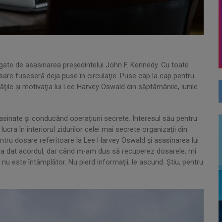
gate de asasinarea preşedintelui John F. Kennedy. Cu toate
sare fuseseră deja puse în circulaţie. Puse cap la cap pentru
ităţile şi motivaţia lui Lee Harvey Oswald din săptămânile, lunile
asinate și conducând operațiuni secrete. Interesul său pentru
cra în interiorul zidurilor celei mai secrete organizații din
tru dosare referitoare la Lee Harvey Oswald și asasinarea lui
-a dat acordul, dar când m-am dus să recuperez dosarele, mi
nu este întâmplător. Nu pierd informații; le ascund. Știu, pentru