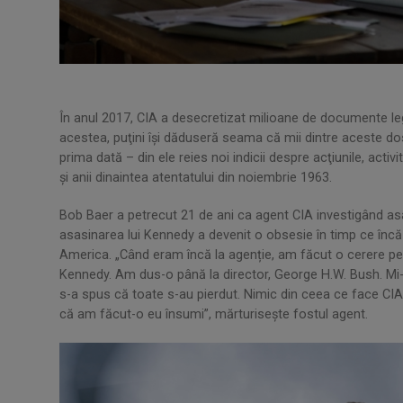
În anul 2017, CIA a desecretizat milioane de documente le
acestea, puţini îşi dăduseră seama că mii dintre aceste do
prima dată – din ele reies noi indicii despre acţiunile, activ
şi anii dinaintea atentatului din noiembrie 1963.
Bob Baer a petrecut 21 de ani ca agent CIA investigând as
asasinarea lui Kennedy a devenit o obsesie în timp ce încă lu
America. „Când eram încă la agenție, am făcut o cerere pen
Kennedy. Am dus-o până la director, George H.W. Bush. Mi
s-a spus că toate s-au pierdut. Nimic din ceea ce face CIA 
că am făcut-o eu însumi”, mărturiseşte fostul agent.