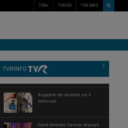
TVR+
TVR.RO
TVR INFO
TVRINFO
Angajările din sănătate vor fi
deblocate
David Gimenéz Carreras dirijează
nu doar muzicienii, ci și sufletul lor: