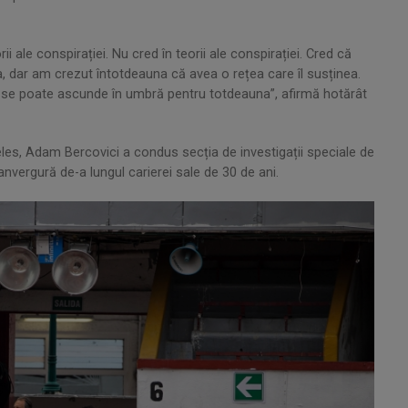
ii ale conspirației. Nu cred în teorii ale conspirației. Cred că
, dar am crezut întotdeauna că avea o rețea care îl susținea.
 se poate ascunde în umbră pentru totdeauna”, afirmă hotărât
les, Adam Bercovici a condus secția de investigații speciale de
vergură de-a lungul carierei sale de 30 de ani.