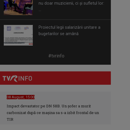
...
Proiectul legii salarizării unitare a
bugetarilor se amână
Decizie judecătorească: Procedura
#tvrinfo
Legii salarizării, suspendată în
instanță ...
Autoritățile încearcă să evalueze
pagubele produse în stațiunea
Bușteni
08 August, 15:00
Impact devastator pe DN 58B. Un șofer a murit
carbonizat după ce mașina sa s-a izbit frontal de un
Bilanț critic al instabilității
TIR
atmosferice: Zeci de localități
afectate de ...