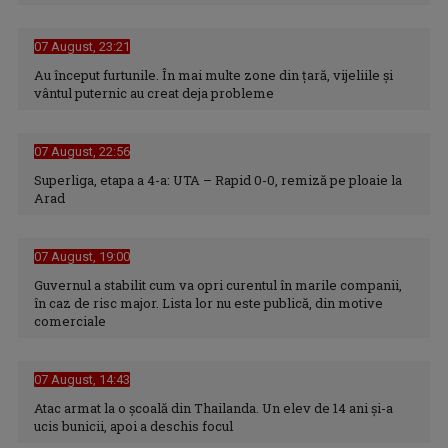
07 August, 23:21
Au început furtunile. În mai multe zone din țară, vijeliile și
vântul puternic au creat deja probleme
07 August, 22:56
Superliga, etapa a 4-a: UTA – Rapid 0-0, remiză pe ploaie la
Arad
07 August, 19:00
Guvernul a stabilit cum va opri curentul în marile companii,
în caz de risc major. Lista lor nu este publică, din motive
comerciale
07 August, 14:43
Atac armat la o școală din Thailanda. Un elev de 14 ani și-a
ucis bunicii, apoi a deschis focul