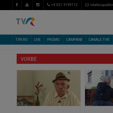
+4 021 3199112
relatiicupublic
TVR.RO
LIVE
PROMO
CAMPANII
CANALE TVR
VORBE