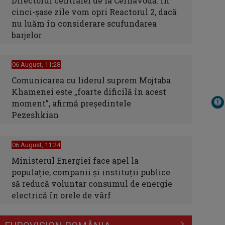
Directorul centralei de la Cernavodă: În
cinci-şase zile vom opri Reactorul 2, dacă
nu luăm în considerare scufundarea
barjelor
06 August, 11:28
Comunicarea cu liderul suprem Mojtaba
Khamenei este „foarte dificilă în acest
moment”, afirmă preşedintele
Pezeshkian
06 August, 11:24
Ministerul Energiei face apel la
populație, companii și instituții publice
să reducă voluntar consumul de energie
electrică în orele de vârf