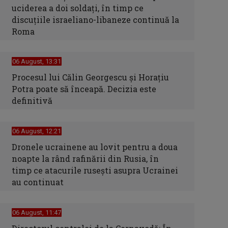
uciderea a doi soldaţi, în timp ce
discuţiile israeliano-libaneze continuă la
Roma
06 August, 13:31
Procesul lui Călin Georgescu și Horațiu
Potra poate să înceapă. Decizia este
definitivă
06 August, 12:21
Dronele ucrainene au lovit pentru a doua
noapte la rând rafinării din Rusia, în
timp ce atacurile rusești asupra Ucrainei
au continuat
06 August, 11:47