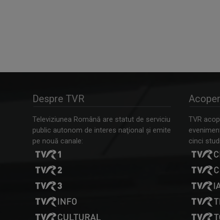
Despre TVR
Acoper
Televiziunea Română are statut de serviciu
TVR acope
public autonom de interes naţional şi emite
evenimente
pe nouă canale:
cinci studi