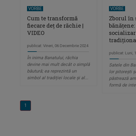
VORBE
VORBE
Cum te transformă
Zborul în 
fiecare deț de răchie |
bănățene:
VIDEO
socializar
tradiționa
publicat: Vineri, 06 Decembrie 2024
publicat: Luni,
În inima Banatului, răchia
devine mai mult decât o simplă
Satele din Ba
băutură; ea reprezintă un
lor pitorești ș
simbol al tradiției locale și al...
păstrează ami
formă de inte
1