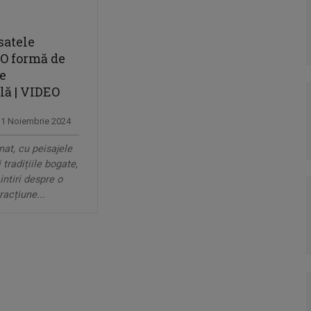
satele
 O formă de
e
lă | VIDEO
 11 Noiembrie 2024
nat, cu peisajele
i tradițiile bogate,
ntiri despre o
racțiune...