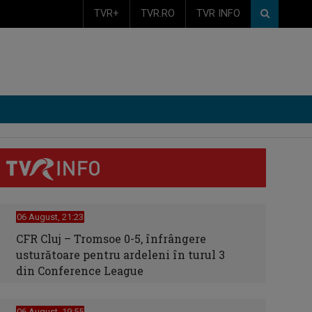
TVR+
TVR.RO
TVR INFO
06 August, 21:23
CFR Cluj – Tromsoe 0-5, înfrângere
usturătoare pentru ardeleni în turul 3
din Conference League
06 August, 19:55