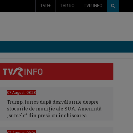
TVR+
TVR.RO
TVR INFO
07 August, 08:28
Trump, furios după dezvăluirile despre
stocurile de muniție ale SUA. Amenință
„sursele” din presă cu închisoarea
07 August, 08:04