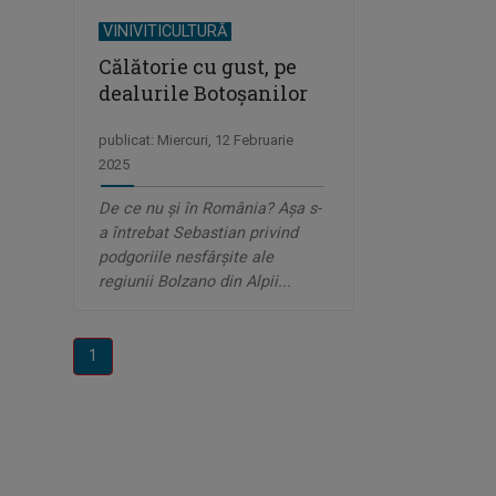
VINIVITICULTURĂ
Călătorie cu gust, pe
dealurile Botoșanilor
publicat: Miercuri, 12 Februarie
2025
De ce nu și în România? Așa s-
a întrebat Sebastian privind
podgoriile nesfârșite ale
regiunii Bolzano din Alpii...
1