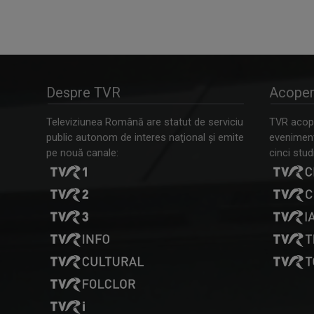
Despre TVR
Acoper
Televiziunea Română are statut de serviciu
TVR acope
public autonom de interes naţional şi emite
evenimente
pe nouă canale:
cinci studi