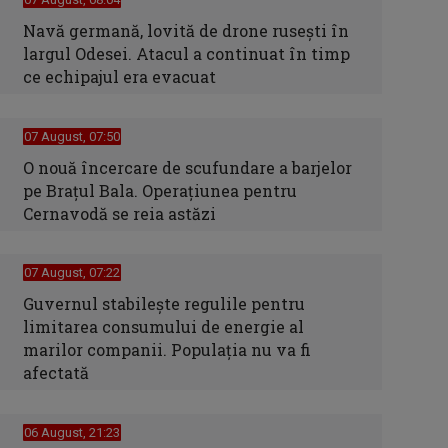
Navă germană, lovită de drone rusești în
largul Odesei. Atacul a continuat în timp
ce echipajul era evacuat
07 August, 07:50
O nouă încercare de scufundare a barjelor
pe Brațul Bala. Operațiunea pentru
Cernavodă se reia astăzi
07 August, 07:22
Guvernul stabilește regulile pentru
limitarea consumului de energie al
marilor companii. Populația nu va fi
afectată
06 August, 21:23