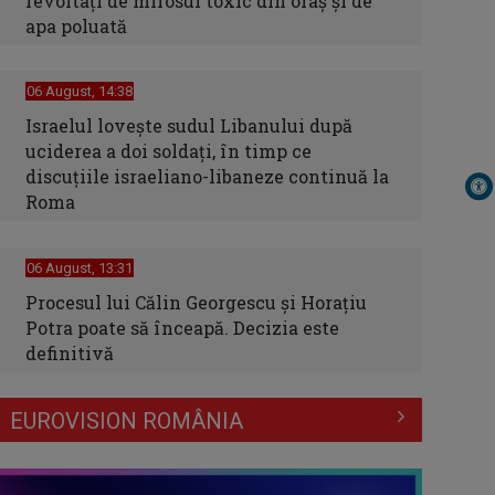
revoltați de mirosul toxic din oraș și de
apa poluată
06 August, 14:38
Israelul loveşte sudul Libanului după
uciderea a doi soldaţi, în timp ce
discuţiile israeliano-libaneze continuă la
Roma
06 August, 13:31
Procesul lui Călin Georgescu și Horațiu
Potra poate să înceapă. Decizia este
definitivă
EUROVISION ROMÂNIA