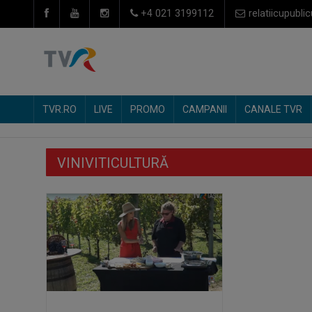
+4 021 3199112
relatiicupublic
TVR.RO
LIVE
PROMO
CAMPANII
CANALE TVR
VINIVITICULTURĂ