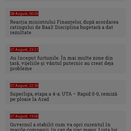
08 August, 00:05
Reacția ministrului Finanțelor, după acordarea
ratingului de Baa3: Disciplina bugetară a dat
rezultate
07 August, 23:21
Au început furtunile. În mai multe zone din
țară, vijeliile și vântul puternic au creat deja
probleme
07 August, 22:56
Superliga, etapa a 4-a: UTA – Rapid 0-0, remiză
pe ploaie la Arad
07 August, 19:00
Guvernul a stabilit cum va opri curentul în
marile companii, în caz de risc major. Lista lor