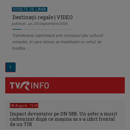
SOSETE DE LANA
Destinații regale | VIDEO
publicat: Joi, 04 Septembrie 2025
Transilvania captivează prin mozaicul său cultural
complex, în care istoria se împletește cu mitul, iar
tradiția...
1
08 August, 15:00
Impact devastator pe DN 58B. Un șofer a murit
carbonizat după ce mașina sa s-a izbit frontal
de un TIR