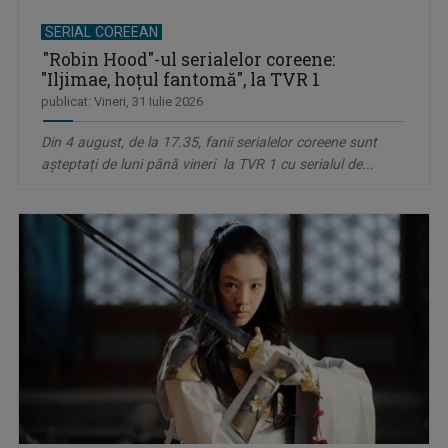
SERIAL COREEAN
"Robin Hood"-ul serialelor coreene:
"Iljimae, hoţul fantomă", la TVR 1
publicat: Vineri, 31 Iulie 2026
Din 4 august, de la 17.35, fanii serialelor coreene sunt
așteptați de luni până vineri la TVR 1 cu serialul de...