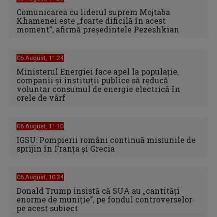
Comunicarea cu liderul suprem Mojtaba
Khamenei este „foarte dificilă în acest
moment”, afirmă preşedintele Pezeshkian
06 August, 11:24
Ministerul Energiei face apel la populație,
companii și instituții publice să reducă
voluntar consumul de energie electrică în
orele de vârf
06 August, 11:10
IGSU: Pompierii români continuă misiunile de
sprijin în Franţa şi Grecia
06 August, 10:34
Donald Trump insistă că SUA au „cantităţi
enorme de muniţie”, pe fondul controverselor
pe acest subiect