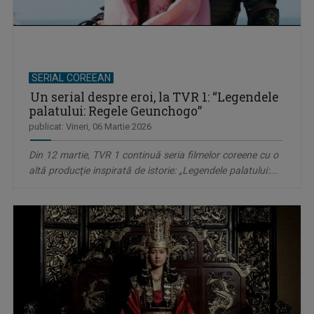
SERIAL COREEAN
Un serial despre eroi, la TVR 1: “Legendele
palatului: Regele Geunchogo”
publicat: Vineri, 06 Martie 2026
Din 12 martie, TVR 1 continuă seria filmelor coreene cu o
altă producţie inspirată de istorie: „Legendele palatului:...