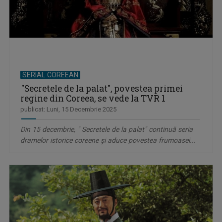
SERIAL COREEAN
"Secretele de la palat", povestea primei
regine din Coreea, se vede la TVR 1
publicat: Luni, 15 Decembrie 2025
Din 15 decembrie, " Secretele de la palat" continuă seria
dramelor istorice coreene şi aduce povestea frumoasei...