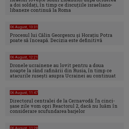
a doi soldaţi, în timp ce discuţiile israeliano-
libaneze continuă la Roma
06 August, 13:31
Procesul lui Călin Georgescu și Horațiu Potra
poate să înceapă. Decizia este definitivă
06 August, 12:21
Dronele ucrainene au lovit pentru a doua
noapte la rând rafinării din Rusia, în timp ce
atacurile rusești asupra Ucrainei au continuat
06 August, 11:47
Directorul centralei de la Cernavodă: În cinci-
şase zile vom opri Reactorul 2, dacă nu luăm în
considerare scufundarea barjelor
06 August, 11:28