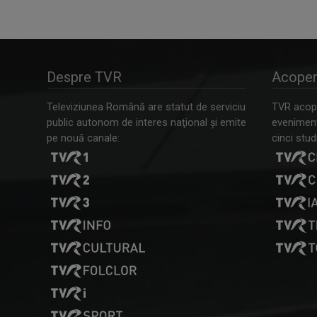
Despre TVR
Acoper
Televiziunea Română are statut de serviciu
TVR acope
public autonom de interes naţional şi emite
evenimente
pe nouă canale:
cinci studi