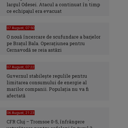
largul Odesei. Atacul a continuat în timp
ce echipajul era evacuat
07 August, 07:50
O nouă încercare de scufundare a barjelor
pe Brațul Bala. Operațiunea pentru
Cernavodă se reia astăzi
07 August, 07:22
Guvernul stabilește regulile pentru
limitarea consumului de energie al
marilor companii. Populația nu va fi
afectată
06 August, 21:23
CFR Cluj – Tromsoe 0-5, înfrângere