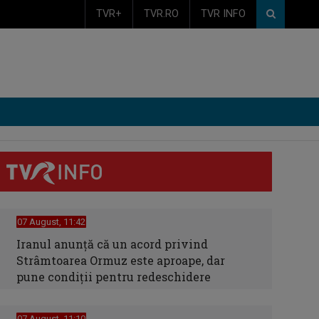
TVR+
TVR.RO
TVR INFO
07 August, 11:42
Iranul anunță că un acord privind
Strâmtoarea Ormuz este aproape, dar
pune condiții pentru redeschidere
07 August, 11:10