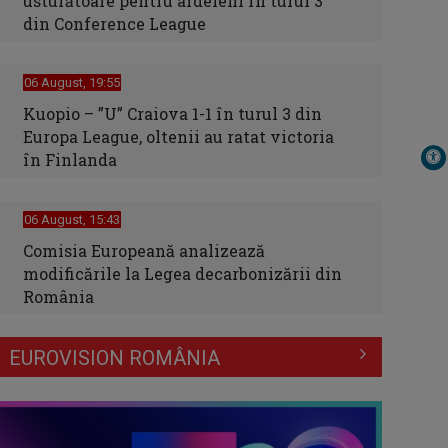
usturătoare pentru ardeleni în turul 3
din Conference League
06 August, 19:55
Kuopio – ”U” Craiova 1-1 în turul 3 din
Europa League, oltenii au ratat victoria
în Finlanda
06 August, 15:43
Comisia Europeană analizează
modificările la Legea decarbonizării din
România
EUROVISION ROMÂNIA