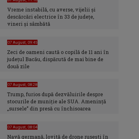
Vreme instabilă, cu averse, vijelii şi
descărcări electrice în 33 de judeţe,
vineri şi sâmbătă
07 August, 09:45
Zeci de oameni caută o copilă de 11 ani în
judeţul Bacău, dispărută de mai bine de
două zile
07 August, 08:28
Trump, furios după dezvăluirile despre
stocurile de muniție ale SUA. Amenință
„sursele” din presă cu închisoarea
07 August, 08:04
Navă germană, lovită de drone rusești în