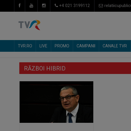
+4 021 3199112
relatiicupublic
TVR.RO
LIVE
PROMO
CAMPANII
CANALE TVR
RĂZBOI HIBRID