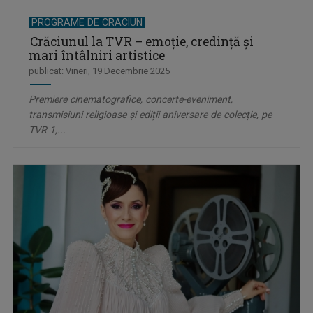
PROGRAME DE CRACIUN
Crăciunul la TVR – emoție, credință și
mari întâlniri artistice
publicat: Vineri, 19 Decembrie 2025
Premiere cinematografice, concerte-eveniment,
transmisiuni religioase și ediții aniversare de colecție, pe
TVR 1,...