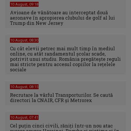
10 August, 09:18
Avioane de vânătoare au interceptat două
aeronave în apropierea clubului de golf al lui
Trump din New Jersey
10 August, 08:30
Cu cât elevii petrec mai mult timp în mediul
online, cu atât randamentul școlar scade,
potrivit unui studiu. România pregătește reguli
mai stricte pentru accesul copiilor la rețelele
sociale
10 August, 08:15
Recrutare la vârful Transporturilor. Se caută
directori la CNAIR, CFR și Metrorex
10 August, 07:41
Cel puţin cinci civili, răniţi într-un nou atac
rusesc asupra Ucrainei. Pagube şi victime şi în