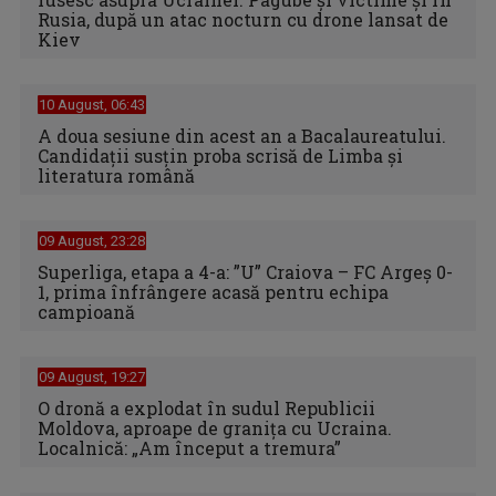
Rusia, după un atac nocturn cu drone lansat de
Kiev
10 August, 06:43
A doua sesiune din acest an a Bacalaureatului.
Candidaţii susțin proba scrisă de Limba şi
literatura română
09 August, 23:28
Superliga, etapa a 4-a: ”U” Craiova – FC Argeș 0-
1, prima înfrângere acasă pentru echipa
campioană
09 August, 19:27
O dronă a explodat în sudul Republicii
Moldova, aproape de granița cu Ucraina.
Localnică: „Am început a tremura”