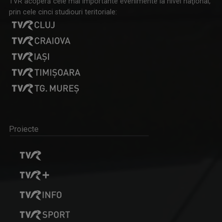
TVR acoperă cele mai importante evenimente la nivel naţional,
prin cele cinci studiouri teritoriale:
Proiecte