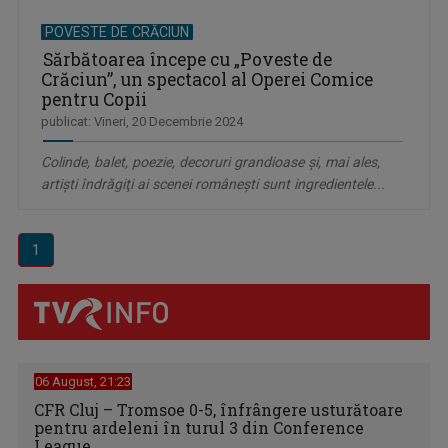
POVESTE DE CRĂCIUN
Sărbătoarea începe cu „Poveste de
Crăciun”, un spectacol al Operei Comice
pentru Copii
publicat: Vineri, 20 Decembrie 2024
Colinde, balet, poezie, decoruri grandioase şi, mai ales,
artişti îndrăgiţi ai scenei româneşti sunt ingredientele...
1
06 August, 21:23
CFR Cluj – Tromsoe 0-5, înfrângere usturătoare
pentru ardeleni în turul 3 din Conference
League