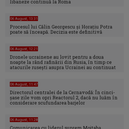
libaneze continuă la Roma
06 August, 13:31
Procesul lui Călin Georgescu și Horațiu Potra
poate să înceapă. Decizia este definitivă
06 August, 12:21
Dronele ucrainene au lovit pentru a doua
noapte la rând rafinării din Rusia, în timp ce
atacurile rusești asupra Ucrainei au continuat
06 August, 11:47
Directorul centralei de la Cernavodă: În cinci-
şase zile vom opri Reactorul 2, dacă nu luăm în
considerare scufundarea barjelor
06 August, 11:28
Comunicarea cu liderul suprem Mojtaba