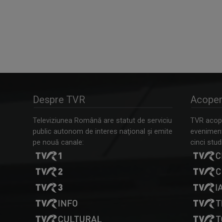
Despre TVR
Acoper
Televiziunea Română are statut de serviciu
TVR acope
public autonom de interes naţional şi emite
evenimente
pe nouă canale:
cinci studi