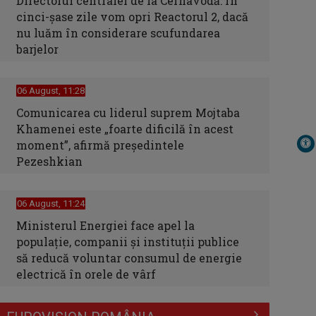
Directorul centralei de la Cernavodă: În
cinci-şase zile vom opri Reactorul 2, dacă
nu luăm în considerare scufundarea
barjelor
06 August, 11:28
Comunicarea cu liderul suprem Mojtaba
Khamenei este „foarte dificilă în acest
moment”, afirmă preşedintele
Pezeshkian
06 August, 11:24
Ministerul Energiei face apel la
populație, companii și instituții publice
să reducă voluntar consumul de energie
electrică în orele de vârf