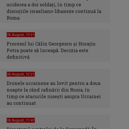
uciderea a doi soldaţi, în timp ce
discuţiile israeliano-libaneze continuă la
Roma
06 August, 13:31
Procesul lui Călin Georgescu și Horațiu
Potra poate să înceapă. Decizia este
definitivă
06 August, 12:21
Dronele ucrainene au lovit pentru a doua
noapte la rând rafinării din Rusia, în
timp ce atacurile rusești asupra Ucrainei
au continuat
06 August, 11:47