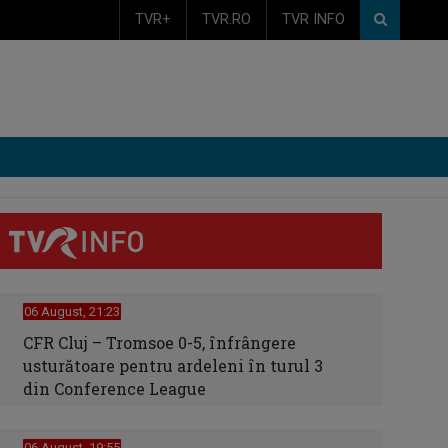
TVR+
TVR.RO
TVR INFO
06 August, 21:23
CFR Cluj – Tromsoe 0-5, înfrângere
usturătoare pentru ardeleni în turul 3
din Conference League
06 August, 19:55