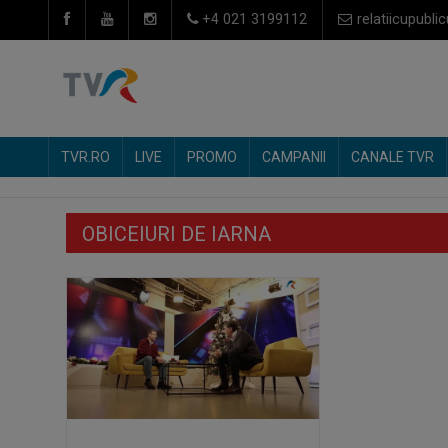
+4 021 3199112
relatiicupublic
TVR.RO
LIVE
PROMO
CAMPANII
CANALE TVR
OBICEIURI DE IARNA