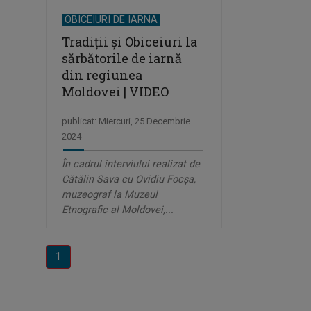
OBICEIURI DE IARNA
Tradiții și Obiceiuri la
sărbătorile de iarnă
din regiunea
Moldovei | VIDEO
publicat: Miercuri, 25 Decembrie
2024
În cadrul interviului realizat de
Cătălin Sava cu Ovidiu Focșa,
muzeograf la Muzeul
Etnografic al Moldovei,...
1