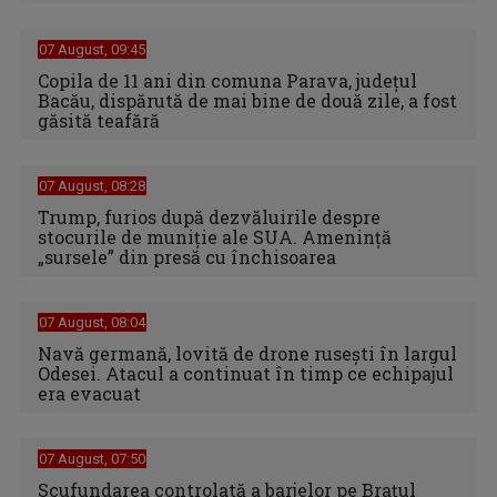
07 August, 09:45
Copila de 11 ani din comuna Parava, judeţul
Bacău, dispărută de mai bine de două zile, a fost
găsită teafără
07 August, 08:28
Trump, furios după dezvăluirile despre
stocurile de muniție ale SUA. Amenință
„sursele” din presă cu închisoarea
07 August, 08:04
Navă germană, lovită de drone rusești în largul
Odesei. Atacul a continuat în timp ce echipajul
era evacuat
07 August, 07:50
Scufundarea controlată a barjelor pe Brațul