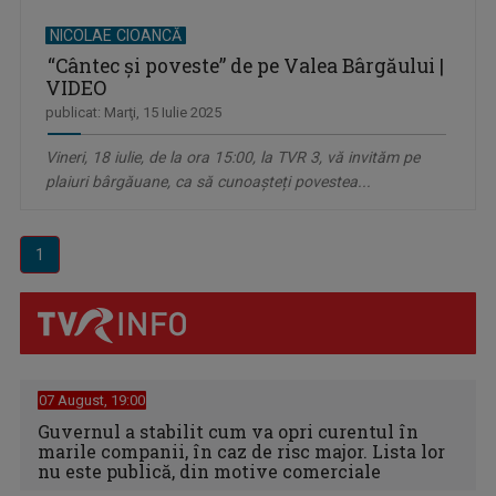
NICOLAE CIOANCĂ
“Cântec şi poveste” de pe Valea Bârgăului |
VIDEO
publicat: Marţi, 15 Iulie 2025
Vineri, 18 iulie, de la ora 15:00, la TVR 3, vă invităm pe
plaiuri bârgăuane, ca să cunoașteți povestea...
1
07 August, 19:00
Guvernul a stabilit cum va opri curentul în
marile companii, în caz de risc major. Lista lor
nu este publică, din motive comerciale