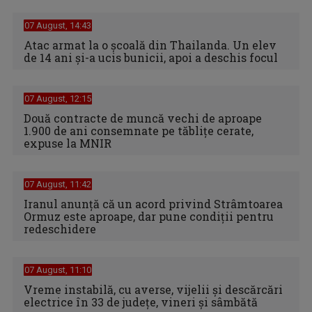
07 August, 14:43
Atac armat la o școală din Thailanda. Un elev
de 14 ani și-a ucis bunicii, apoi a deschis focul
07 August, 12:15
Două contracte de muncă vechi de aproape
1.900 de ani consemnate pe tăblițe cerate,
expuse la MNIR
07 August, 11:42
Iranul anunță că un acord privind Strâmtoarea
Ormuz este aproape, dar pune condiții pentru
redeschidere
07 August, 11:10
Vreme instabilă, cu averse, vijelii şi descărcări
electrice în 33 de judeţe, vineri şi sâmbătă