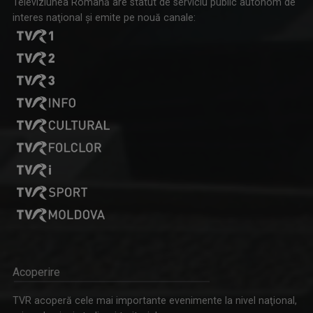
Televiziunea Română are statut de serviciu public autonom de
interes naţional şi emite pe nouă canale:
Acoperire
TVR acoperă cele mai importante evenimente la nivel naţional,