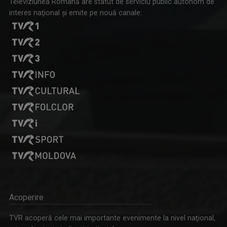
Televiziunea Română are statut de serviciu public autonom de
interes naţional şi emite pe nouă canale:
Acoperire
TVR acoperă cele mai importante evenimente la nivel naţional,