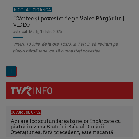
NICOLAE CIOANCĂ
“Cântec şi poveste” de pe Valea Bârgăului |
VIDEO
publicat: Marţi, 15 Iulie 2025
Vineri, 18 iulie, de la ora 15:00, la TVR 3, vă invităm pe
plaiuri bârgăuane, ca să cunoașteți povestea...
1
06 August, 07:32
Azi are loc scufundarea barjelor încărcate cu
piatră în zona Brațului Bala al Dunării.
Operațiunea, fără precedent, este riscantă