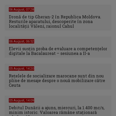
06 August, 07:28
Dronă de tip Gheran-2 în Republica Moldova.
Resturile aparatului, descoperite în zona
localității Văleni, raionul Cahul
06 August, 06:52
Elevii susțin proba de evaluare a competențelor
digitale la Bacalaureat – sesiunea a II-a
05 August, 14:20
Reţelele de socializare marocane sunt din nou
pline de mesaje despre o nouă mobilizare către
Ceuta
05 August, 14:09
Debitul Dunării a ajuns, miercuri, la 1.400 mc/s,
minim istoric. Valoarea rămâne staţionară