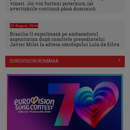
vineri. Joi vin furtuni puternice, iar
avertizările continuă până duminică
05 August, 09:44
Brazilia îl expulzează pe ambasadorul
argentinian după insultele preşedintelui
Javier Milei la adresa omologului Lula da Silva
EUROVISION ROMÂNIA