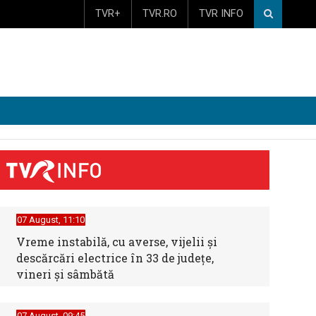
TVR+
TVR.RO
TVR INFO
07 August, 11:10
Vreme instabilă, cu averse, vijelii şi
descărcări electrice în 33 de judeţe,
vineri şi sâmbătă
07 August, 09:45