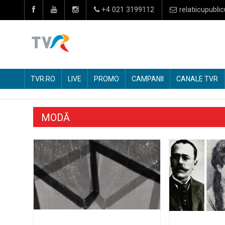
+4 021 3199112
relatiicupublic
TVR.RO
LIVE
PROMO
CAMPANII
CANALE TVR
MODĂ