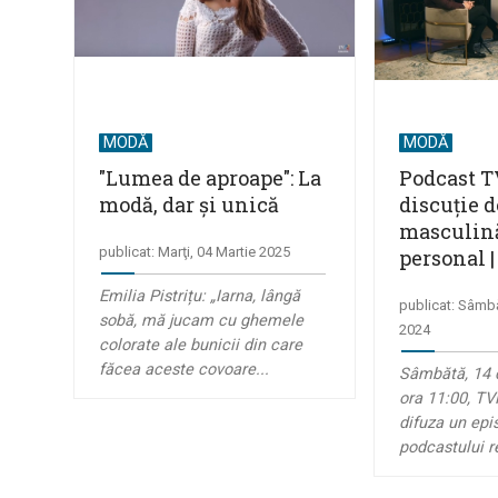
MODĂ
MODĂ
"Lumea de aproape": La
Podcast TV
modă, dar și unică
discuție 
masculină 
publicat: Marţi, 04 Martie 2025
personal 
Emilia Pistrițu: „Iarna, lângă
publicat: Sâmb
sobă, mă jucam cu ghemele
2024
colorate ale bunicii din care
făcea aceste covoare...
Sâmbătă, 14 
ora 11:00, TVR
difuza un epi
podcastului re