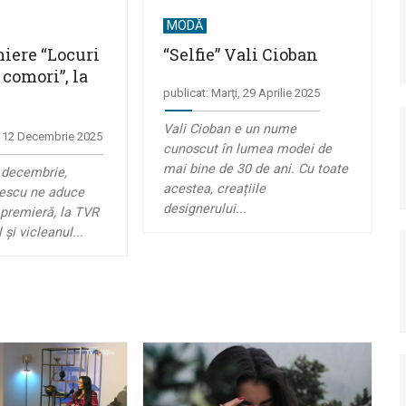
MODĂ
iere “Locuri
“Selfie” Vali Cioban
comori”, la
publicat: Marţi, 29 Aprilie 2025
Vali Cioban e un nume
i, 12 Decembrie 2025
cunoscut în lumea modei de
mai bine de 30 de ani. Cu toate
 decembrie,
acestea, creațiile
aescu ne aduce
designerului...
n premieră, la TVR
 și vicleanul...