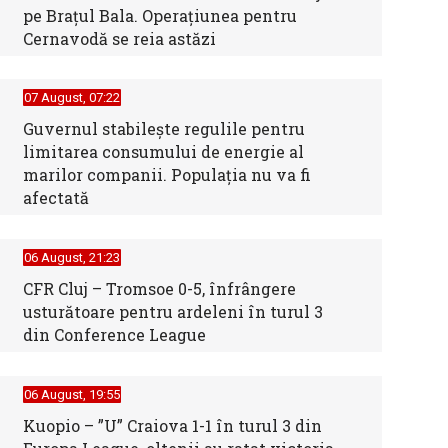
pe Brațul Bala. Operațiunea pentru
Cernavodă se reia astăzi
07 August, 07:22
Guvernul stabilește regulile pentru
limitarea consumului de energie al
marilor companii. Populația nu va fi
afectată
06 August, 21:23
CFR Cluj – Tromsoe 0-5, înfrângere
usturătoare pentru ardeleni în turul 3
din Conference League
06 August, 19:55
Kuopio – ”U” Craiova 1-1 în turul 3 din