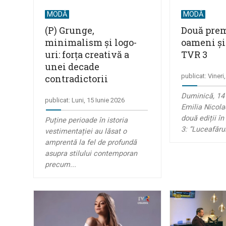
MODĂ
MODĂ
(P) Grunge,
Două prem
minimalism și logo-
oameni și 
uri: forța creativă a
TVR 3
unei decade
publicat: Viner
contradictorii
Duminică, 14
publicat: Luni, 15 Iunie 2026
Emilia Nicol
două ediții î
Puține perioade în istoria
3: “Luceafărul
vestimentației au lăsat o
amprentă la fel de profundă
asupra stilului contemporan
precum...