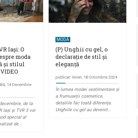
MODĂ
R Iași: O
(P) Unghii cu gel, o
despre moda
declarație de stil și
și stilul
eleganță
| VIDEO
publicat: Vineri, 18 Octombrie 2024
ătă, 14 Decembrie
În lumea modei vestimentare și
a frumuseții cosmetice,
detaliile fac toată diferența.
decembrie, de la
Unghiile cu gel au devenit...
 Iași și TVR 3 vor
sod special al
alizat de...