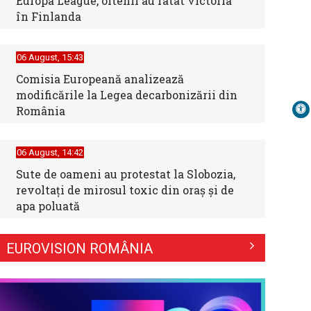
Europa League, oltenii au ratat victoria
în Finlanda
06 August, 15:43
Comisia Europeană analizează
modificările la Legea decarbonizării din
România
06 August, 14:42
Sute de oameni au protestat la Slobozia,
revoltați de mirosul toxic din oraș și de
apa poluată
EUROVISION ROMÂNIA