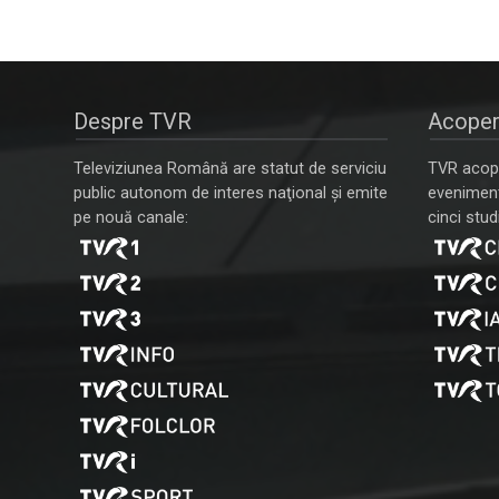
Despre TVR
Acoper
Televiziunea Română are statut de serviciu
TVR acope
public autonom de interes naţional şi emite
evenimente
pe nouă canale:
cinci studi