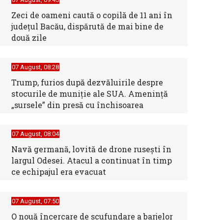
Zeci de oameni caută o copilă de 11 ani în
judeţul Bacău, dispărută de mai bine de
două zile
07 August, 08:28
Trump, furios după dezvăluirile despre
stocurile de muniție ale SUA. Amenință
„sursele” din presă cu închisoarea
07 August, 08:04
Navă germană, lovită de drone rusești în
largul Odesei. Atacul a continuat în timp
ce echipajul era evacuat
07 August, 07:50
O nouă încercare de scufundare a barjelor