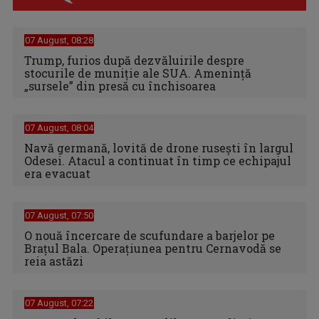
07 August, 08:28
Trump, furios după dezvăluirile despre
stocurile de muniție ale SUA. Amenință
„sursele” din presă cu închisoarea
07 August, 08:04
Navă germană, lovită de drone rusești în largul
Odesei. Atacul a continuat în timp ce echipajul
era evacuat
07 August, 07:50
O nouă încercare de scufundare a barjelor pe
Brațul Bala. Operațiunea pentru Cernavodă se
reia astăzi
07 August, 07:22