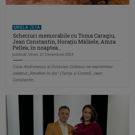
MIRELA ZEŢA
Scheciuri memorabile cu Toma Caragiu,
Jean Constantin, Horaţiu Mălăele, Amza
Pellea, în noaptea...
publicat: Vineri, 27 Decembrie 2024
Coca Andronescu şi Octavian Cotescu ne reamintesc
celebrul „Revelion în doi“ (Tanţa şi Costel), Jean
Constantin,...