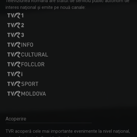
Televiziunea Română are statut de serviciu public autonom de
interes naţional şi emite pe nouă canale:
Acoperire
TVR acoperă cele mai importante evenimente la nivel naţional,