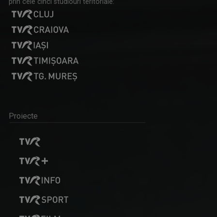
prin cele cinci studiouri teritoriale:
Proiecte