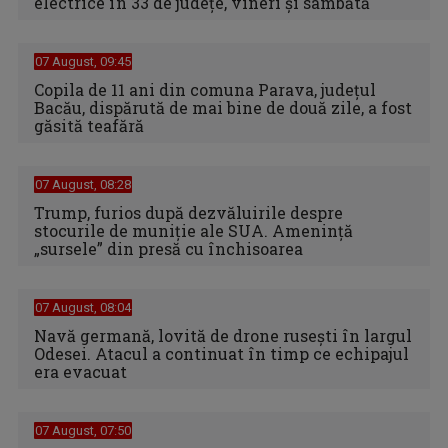
electrice în 33 de judeţe, vineri şi sâmbătă
07 August, 09:45
Copila de 11 ani din comuna Parava, judeţul
Bacău, dispărută de mai bine de două zile, a fost
găsită teafără
07 August, 08:28
Trump, furios după dezvăluirile despre
stocurile de muniție ale SUA. Amenință
„sursele” din presă cu închisoarea
07 August, 08:04
Navă germană, lovită de drone rusești în largul
Odesei. Atacul a continuat în timp ce echipajul
era evacuat
07 August, 07:50