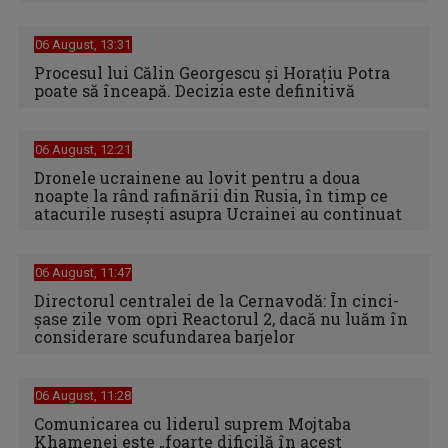
06 August, 13:31
Procesul lui Călin Georgescu și Horațiu Potra
poate să înceapă. Decizia este definitivă
06 August, 12:21
Dronele ucrainene au lovit pentru a doua
noapte la rând rafinării din Rusia, în timp ce
atacurile rusești asupra Ucrainei au continuat
06 August, 11:47
Directorul centralei de la Cernavodă: În cinci-
şase zile vom opri Reactorul 2, dacă nu luăm în
considerare scufundarea barjelor
06 August, 11:28
Comunicarea cu liderul suprem Mojtaba
Khamenei este „foarte dificilă în acest