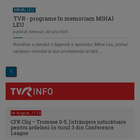
MIHAI LEU
TVR - programe In memoriam MIHAI
LEU
publicat: Miercuri, 02 Iulie 2025
România a pierdut o legendă a sportului: Mihai Leu, primul
campion mondial la box profesionist al țării....
1
06 August, 21:23
CFR Cluj – Tromsoe 0-5, înfrângere usturătoare
pentru ardeleni în turul 3 din Conference
League