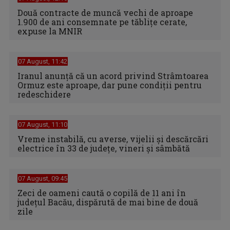
Două contracte de muncă vechi de aproape
1.900 de ani consemnate pe tăblițe cerate,
expuse la MNIR
07 August, 11:42
Iranul anunță că un acord privind Strâmtoarea
Ormuz este aproape, dar pune condiții pentru
redeschidere
07 August, 11:10
Vreme instabilă, cu averse, vijelii şi descărcări
electrice în 33 de judeţe, vineri şi sâmbătă
07 August, 09:45
Zeci de oameni caută o copilă de 11 ani în
judeţul Bacău, dispărută de mai bine de două
zile