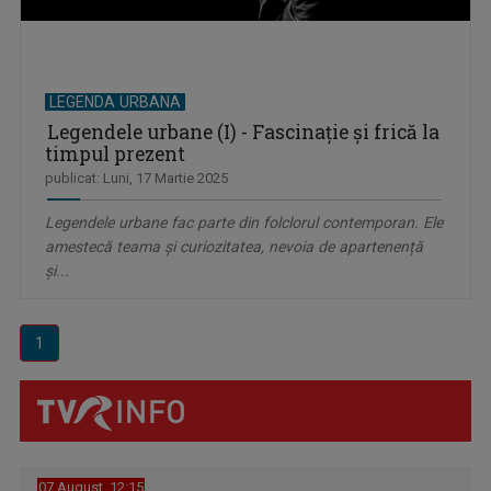
LEGENDA URBANA
Legendele urbane (I) - Fascinație și frică la
timpul prezent
publicat: Luni, 17 Martie 2025
Legendele urbane fac parte din folclorul contemporan. Ele
amestecă teama și curiozitatea, nevoia de apartenență
și...
1
07 August, 12:15