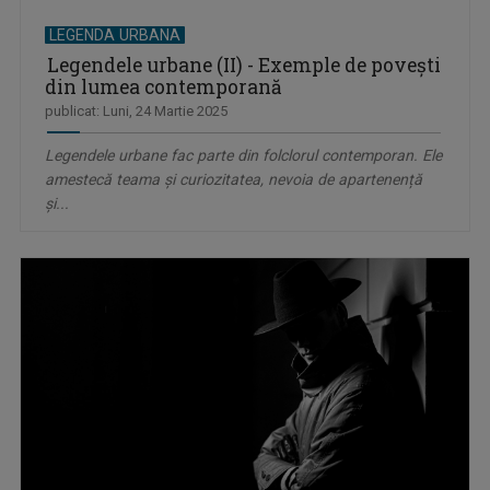
LEGENDA URBANA
Legendele urbane (II) - Exemple de povești
din lumea contemporană
publicat: Luni, 24 Martie 2025
Legendele urbane fac parte din folclorul contemporan. Ele
amestecă teama și curiozitatea, nevoia de apartenență
și...