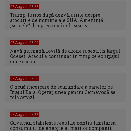
07 August, 08:28
Trump, furios după dezvăluirile despre
stocurile de muniție ale SUA. Amenință
„sursele” din presă cu închisoarea
07 August, 08:04
Navă germană, lovită de drone rusești în largul
Odesei. Atacul a continuat în timp ce echipajul
era evacuat
07 August, 07:50
O nouă încercare de scufundare a barjelor pe
Brațul Bala. Operațiunea pentru Cernavodă se
reia astăzi
07 August, 07:22
Guvernul stabilește regulile pentru limitarea
consumului de energie al marilor companii.