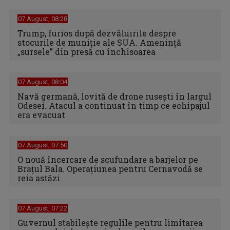
07 August, 08:28
Trump, furios după dezvăluirile despre
stocurile de muniție ale SUA. Amenință
„sursele” din presă cu închisoarea
07 August, 08:04
Navă germană, lovită de drone rusești în largul
Odesei. Atacul a continuat în timp ce echipajul
era evacuat
07 August, 07:50
O nouă încercare de scufundare a barjelor pe
Brațul Bala. Operațiunea pentru Cernavodă se
reia astăzi
07 August, 07:22
Guvernul stabilește regulile pentru limitarea