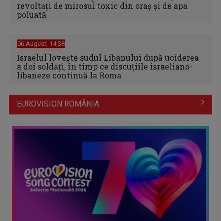
revoltați de mirosul toxic din oraș și de apa
poluată
06 August, 14:38
Israelul loveşte sudul Libanului după uciderea
a doi soldaţi, în timp ce discuţiile israeliano-
libaneze continuă la Roma
EUROVISION ROMÂNIA