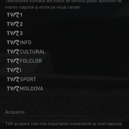
Televiziunea Română are statut de serviciu public autonom de
interes naţional şi emite pe nouă canale:
Acoperire
TVR acoperă cele mai importante evenimente la nivel naţional,