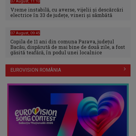
07 August, 11:10
Vreme instabilă, cu averse, vijelii şi descărcări
electrice în 33 de judeţe, vineri şi sâmbătă
07 August, 09:45
Copila de 11 ani din comuna Parava, judeţul
Bacău, dispărută de mai bine de două zile, a fost
găsită teafără, în podul unei localnice
EUROVISION ROMÂNIA