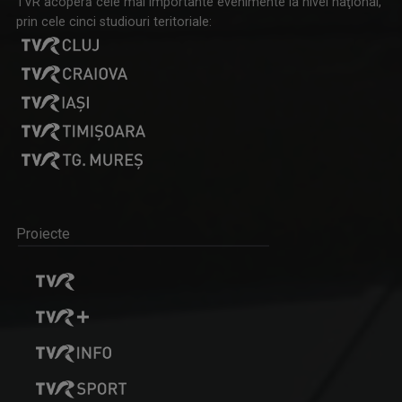
TVR acoperă cele mai importante evenimente la nivel naţional,
prin cele cinci studiouri teritoriale:
Proiecte