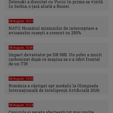
Zelenski a discutat cu Vucic în prima sa vizită
în Serbia, o ţară aliată a Rusiei
08 August, 16:31
NATO: Numărul misiunilor de interceptare a
avioanelor ruseşti a crescut cu 250%
08 August, 15:00
Impact devastator pe DN 58B. Un șofer a murit
carbonizat după ce mașina sa s-a izbit frontal
de un TIR
08 August, 14:05
România a câștigat opt medalii la Olimpiada
Internațională de Inteligență Artificială 2026
08 August, 12:24
Canicula şi seceta afectează tot mai multe