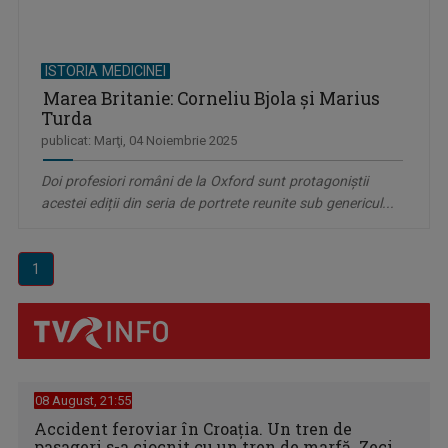
ISTORIA MEDICINEI
Marea Britanie: Corneliu Bjola și Marius
Turda
publicat: Marţi, 04 Noiembrie 2025
Doi profesiori români de la Oxford sunt protagoniştii
acestei ediții din seria de portrete reunite sub genericul...
1
08 August, 21:55
Accident feroviar în Croația. Un tren de
pasageri s-a ciocnit cu un tren de marfă. Zeci