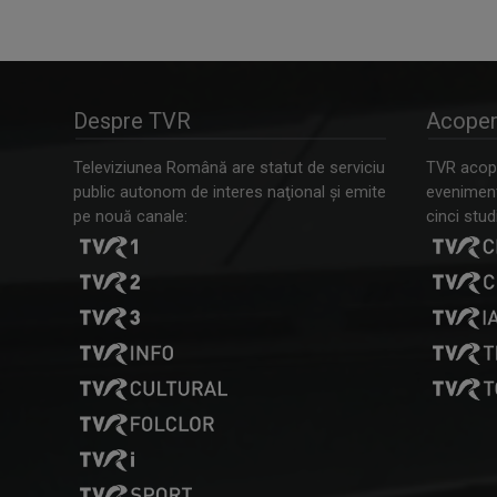
Despre TVR
Acoper
Televiziunea Română are statut de serviciu
TVR acope
public autonom de interes naţional şi emite
evenimente
pe nouă canale:
cinci studi