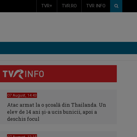
TVR+
TVR.RO
TVR INFO
07 August, 14:43
Atac armat la o școală din Thailanda. Un
elev de 14 ani și-a ucis bunicii, apoi a
deschis focul
07 August, 12:15