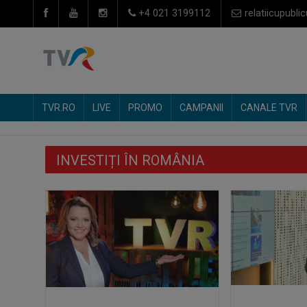
+4 021 3199112
relatiicupublic
TVR.RO
LIVE
PROMO
CAMPANII
CANALE TVR
INVESTIȚI ÎN ROMÂNIA