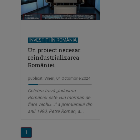
INVESTIȚI ÎN ROMÂNIA
Un proiect necesar:
reindustrializarea
României
publicat: Vineri, 04 Octombrie 2024
Celebra frază „Industria
României este «un morman de
fiare vechi»...” a premierului din
anii 1990, Petre Roman, a...
1