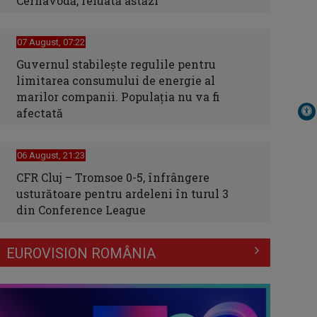
Cernavodă, reluată astăzi
07 August, 07:22
Guvernul stabilește regulile pentru
limitarea consumului de energie al
marilor companii. Populația nu va fi
afectată
06 August, 21:23
CFR Cluj – Tromsoe 0-5, înfrângere
usturătoare pentru ardeleni în turul 3
din Conference League
EUROVISION ROMÂNIA