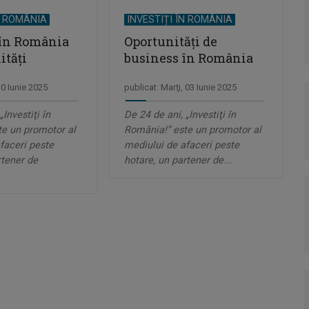
N ROMÂNIA
INVESTIȚI ÎN ROMÂNIA
 în România
Oportunităţi de
ități
business în România
30 Iunie 2025
publicat: Marţi, 03 Iunie 2025
„Investiţi în
De 24 de ani, „Investiţi în
e un promotor al
România!” este un promotor al
faceri peste
mediului de afaceri peste
rtener de
hotare, un partener de...