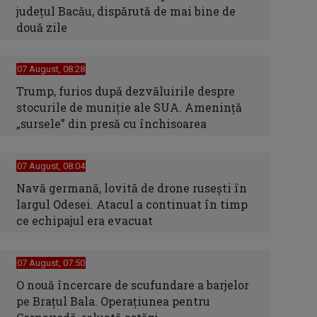
judeţul Bacău, dispărută de mai bine de
două zile
07 August, 08:28
Trump, furios după dezvăluirile despre
stocurile de muniție ale SUA. Amenință
„sursele” din presă cu închisoarea
07 August, 08:04
Navă germană, lovită de drone rusești în
largul Odesei. Atacul a continuat în timp
ce echipajul era evacuat
07 August, 07:50
O nouă încercare de scufundare a barjelor
pe Brațul Bala. Operațiunea pentru