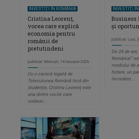
INVESTIȚI ÎN ROMÂNIA
INVESTIȚI Î
Cristina Leorenţ,
Business
vocea care explică
și oportun
economia pentru
publicat: Luni, 
românii de
pretutindeni
De 24 de ani, 
România!” est
publicat: Miercuri, 14 Ianuarie 2026
mediului de a
hotare, un pa
Cu o carieră legată de
încredere...
Televiziunea Română încă din
studenţie, Cristina Leorenţ este
una dintre vocile care
vorbesc...