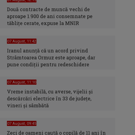
Două contracte de muncă vechi de
aproape 1.900 de ani consemnate pe
tăblițe cerate, expuse la MNIR
07 August, 11:42
Iranul anunță că un acord privind
Strâmtoarea Ormuz este aproape, dar
pune condiții pentru redeschidere
07 August, 11:10
Vreme instabilă, cu averse, vijelii şi
descărcări electrice în 33 de judeţe,
vineri şi sâmbătă
07 August, 09:45
Zeci de oameni caută o copilă de 11 ani în