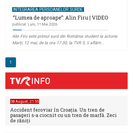
INTEGRAREA PERSOANELOR SURDE
“Lumea de aproape”: Alin Firu | VIDEO
publicat: Luni, 11 Mai 2026
Alin Firu este primul surd din România student la actorie.
Marți, 12 mai, de la ora 17:30, la TVR 3, îi aflăm...
1
08 August, 21:55
Accident feroviar în Croația. Un tren de
pasageri s-a ciocnit cu un tren de marfă. Zeci
de răniți