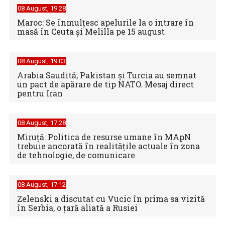
08 August, 19:28
Maroc: Se înmulţesc apelurile la o intrare în
masă în Ceuta şi Melilla pe 15 august
08 August, 19:03
Arabia Saudită, Pakistan și Turcia au semnat
un pact de apărare de tip NATO. Mesaj direct
pentru Iran
08 August, 17:28
Miruță: Politica de resurse umane în MApN
trebuie ancorată în realitățile actuale în zona
de tehnologie, de comunicare
08 August, 17:12
Zelenski a discutat cu Vucic în prima sa vizită
în Serbia, o ţară aliată a Rusiei