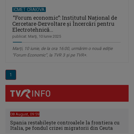
ICMET CRAIOVA
“Forum economic”: Institutul Național de
Cercetare-Dezvoltare și Încercări pentru
Electrotehnică...
publicat: Marţi, 10 Iunie 2025
Marți, 10 iunie, de la ora 16:00, urmărim o nouă ediție
“Forum Economic”, la TVR 3 și pe TVR+.
1
08 August, 09:59
Spania restabileşte controalele la frontiera cu
Italia, pe fondul crizei migratorii din Ceuta