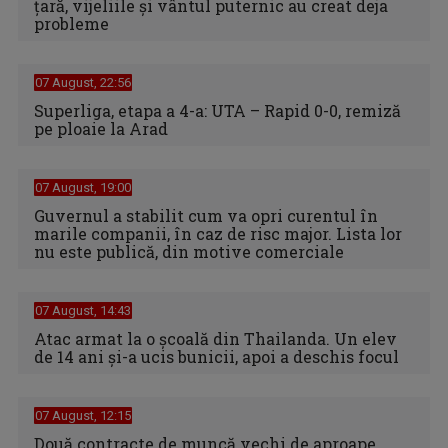
țară, vijeliile și vântul puternic au creat deja
probleme
07 August, 22:56
Superliga, etapa a 4-a: UTA – Rapid 0-0, remiză
pe ploaie la Arad
07 August, 19:00
Guvernul a stabilit cum va opri curentul în
marile companii, în caz de risc major. Lista lor
nu este publică, din motive comerciale
07 August, 14:43
Atac armat la o școală din Thailanda. Un elev
de 14 ani și-a ucis bunicii, apoi a deschis focul
07 August, 12:15
Două contracte de muncă vechi de aproape