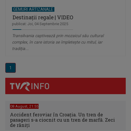
GEMURI ARTIZANALE
Destinații regale | VIDEO
publicat: Joi, 04 Septembrie 2025
Transilvania captivează prin mozaicul său cultural
complex, în care istoria se împletește cu mitul, iar
tradiția...
1
08 August, 21:55
Accident feroviar în Croația. Un tren de
pasageri s-a ciocnit cu un tren de marfă. Zeci
de răniți