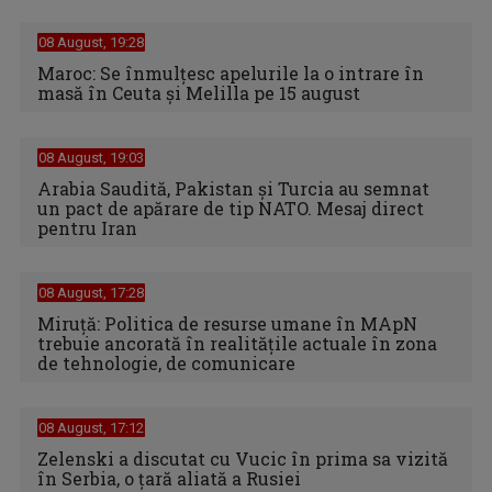
08 August, 19:28
Maroc: Se înmulţesc apelurile la o intrare în
masă în Ceuta şi Melilla pe 15 august
08 August, 19:03
Arabia Saudită, Pakistan și Turcia au semnat
un pact de apărare de tip NATO. Mesaj direct
pentru Iran
08 August, 17:28
Miruță: Politica de resurse umane în MApN
trebuie ancorată în realitățile actuale în zona
de tehnologie, de comunicare
08 August, 17:12
Zelenski a discutat cu Vucic în prima sa vizită
în Serbia, o ţară aliată a Rusiei