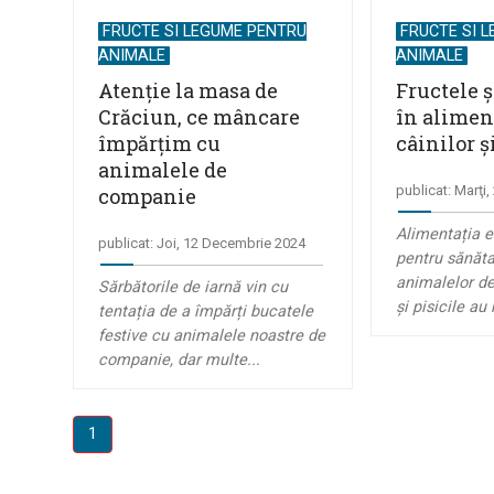
FRUCTE SI LEGUME PENTRU
FRUCTE SI 
ANIMALE
ANIMALE
Atenţie la masa de
Fructele 
Crăciun, ce mâncare
în alimen
împărţim cu
câinilor ș
animalele de
publicat: Marţi
companie
Alimentația e
publicat: Joi, 12 Decembrie 2024
pentru sănăta
animalelor de
Sărbătorile de iarnă vin cu
şi pisicile au 
tentația de a împărți bucatele
festive cu animalele noastre de
companie, dar multe...
1