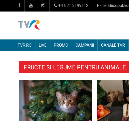
+4 021 3199112
relatiicupublic
TVR.RO
LIVE
PROMO
CAMPANII
CANALE TVR
FRUCTE SI LEGUME PENTRU ANIMALE