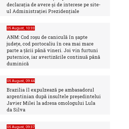
declarația de avere și de interese pe site-
ul Administrației Prezidențiale
05 August, 10:33
ANM: Cod roșu de caniculă în șapte
județe, cod portocaliu în cea mai mare
parte a țării până vineri. Joi vin furtuni
puternice, iar avertizările continuă până
duminică
05 August, 09:44
Brazilia îl expulzează pe ambasadorul
argentinian după insultele preşedintelui
Javier Milei la adresa omologului Lula
da Silva
05 August, 09:37