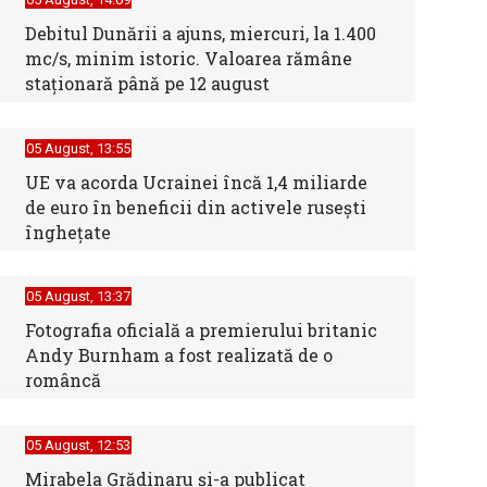
Debitul Dunării a ajuns, miercuri, la 1.400
mc/s, minim istoric. Valoarea rămâne
staţionară până pe 12 august
05 August, 13:55
UE va acorda Ucrainei încă 1,4 miliarde
de euro în beneficii din activele ruseşti
îngheţate
05 August, 13:37
Fotografia oficială a premierului britanic
Andy Burnham a fost realizată de o
româncă
05 August, 12:53
Mirabela Grădinaru și-a publicat