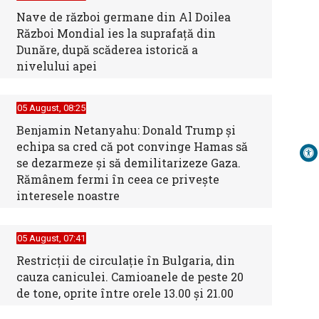
Nave de război germane din Al Doilea
Război Mondial ies la suprafață din
Dunăre, după scăderea istorică a
nivelului apei
05 August, 08:25
Benjamin Netanyahu: Donald Trump și
echipa sa cred că pot convinge Hamas să
se dezarmeze și să demilitarizeze Gaza.
Rămânem fermi în ceea ce privește
interesele noastre
05 August, 07:41
Restricții de circulație în Bulgaria, din
cauza caniculei. Camioanele de peste 20
de tone, oprite între orele 13.00 și 21.00