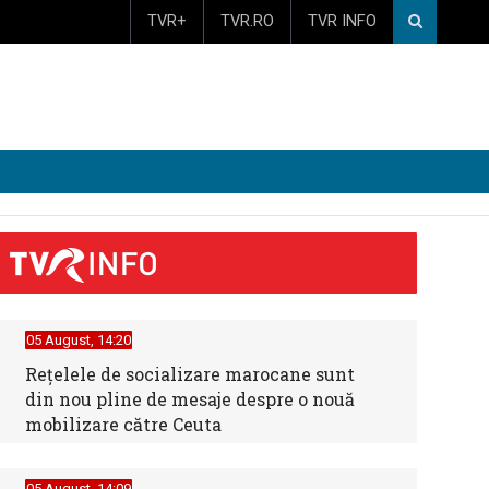
TVR+
TVR.RO
TVR INFO
05 August, 14:20
Reţelele de socializare marocane sunt
din nou pline de mesaje despre o nouă
mobilizare către Ceuta
05 August, 14:09