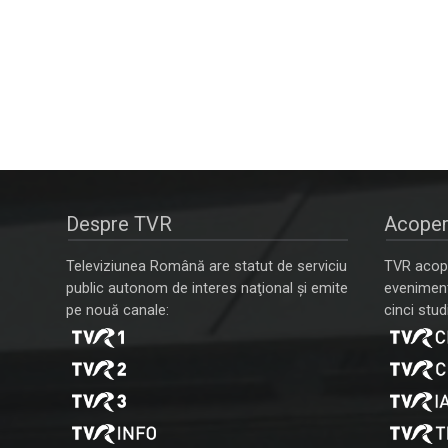
Despre TVR
Acoper
Televiziunea Română are statut de serviciu
TVR acope
public autonom de interes naţional şi emite
evenimente
pe nouă canale:
cinci studi