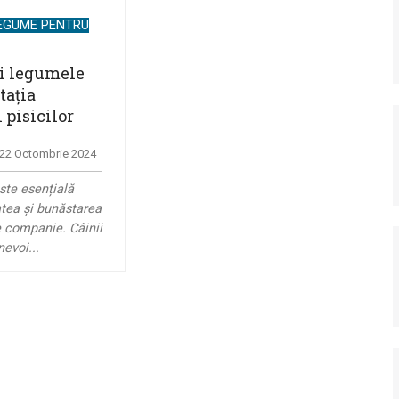
LEGUME PENTRU
şi legumele
tația
i pisicilor
, 22 Octombrie 2024
ste esențială
tea şi bunăstarea
 companie. Câinii
nevoi...