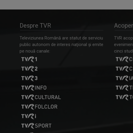
Despre TVR
Acoper
Televiziunea Română are statut de serviciu
TVR acope
public autonom de interes naţional şi emite
evenimente
pe nouă canale:
cinci studi