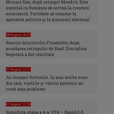
Nicușor Dan, după ratingul Moody’s: Este
esențial ca România să revină la creștere
economică. Partidele să renunțe la
agendele politice și la discursul electoral
08 August, 00:05
Reacția ministrului Finanțelor, după
acordarea ratingului de Baa3: Disciplina
bugetară a dat rezultate
07 August, 23:21
Au început furtunile. În mai multe zone
din țară, vijeliile și vântul puternic au
creat deja probleme
07 August, 22:56
Superliga, etapa a 4-a: UTA – Rapid 0-0,