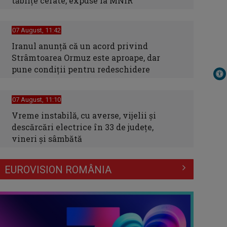
tăblițe cerate, expuse la MNIR
07 August, 11:42
Iranul anunță că un acord privind
Strâmtoarea Ormuz este aproape, dar
pune condiții pentru redeschidere
07 August, 11:10
Vreme instabilă, cu averse, vijelii şi
descărcări electrice în 33 de judeţe,
vineri şi sâmbătă
EUROVISION ROMÂNIA