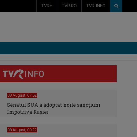
TVR+
TVR.RO
TVR INFO
08 August, 07:52
Senatul SUA a adoptat noile sancţiuni
împotriva Rusiei
08 August, 00:22