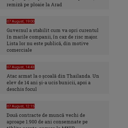
remiză pe ploaie la Arad
07 August, 19:00
Guvernul a stabilit cum va opri curentul
în marile companii, în caz de risc major.
Lista lor nu este publică, din motive
comerciale
07 August, 14:43
Atac armat la o școală din Thailanda. Un
elev de 14 ani și-a ucis bunicii, apoi a
deschis focul
07 August, 12:15
Două contracte de muncă vechi de
aproape 1.900 de ani consemnate pe