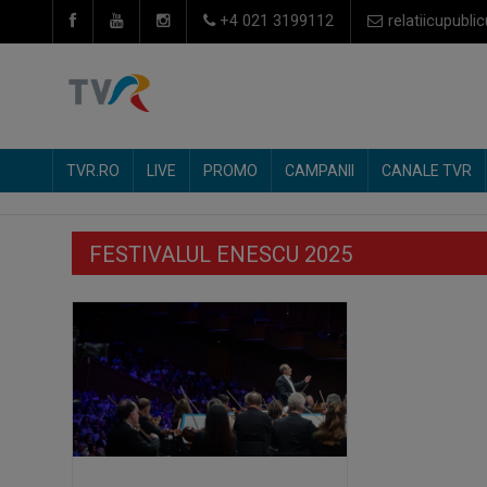
+4 021 3199112
relatiicupublic
TVR.RO
LIVE
PROMO
CAMPANII
CANALE TVR
FESTIVALUL ENESCU 2025