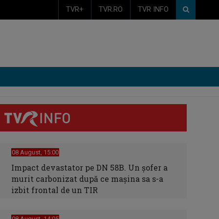
TVR+
TVR.RO
TVR INFO
08 August, 15:00
Impact devastator pe DN 58B. Un șofer a
murit carbonizat după ce mașina sa s-a
izbit frontal de un TIR
08 August, 14:05