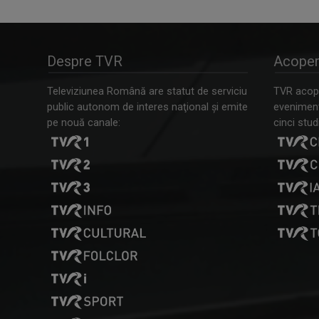
Despre TVR
Acoper
Televiziunea Română are statut de serviciu
TVR acope
public autonom de interes naţional şi emite
evenimente
pe nouă canale:
cinci studi