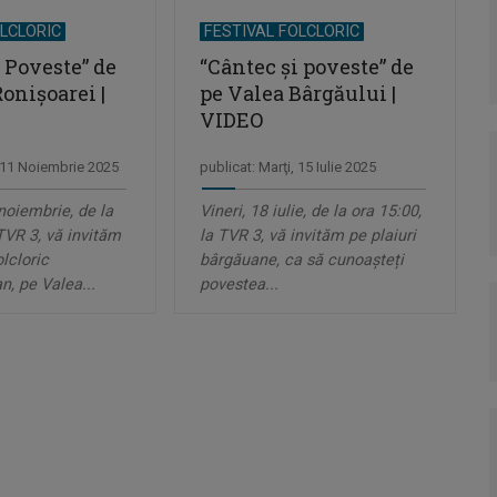
OLCLORIC
FESTIVAL FOLCLORIC
 Poveste” de
“Cântec şi poveste” de
onișoarei |
pe Valea Bârgăului |
VIDEO
, 11 Noiembrie 2025
publicat: Marţi, 15 Iulie 2025
oiembrie, de la
Vineri, 18 iulie, de la ora 15:00,
 TVR 3, vă invităm
la TVR 3, vă invităm pe plaiuri
lcloric
bârgăuane, ca să cunoașteți
, pe Valea...
povestea...