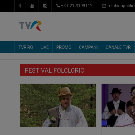
+4 021 3199112
relatiicupublic
TVR.RO
LIVE
PROMO
CAMPANII
CANALE TVR
FESTIVAL FOLCLORIC