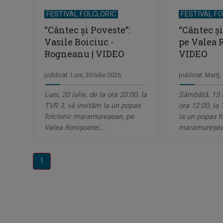
FESTIVAL FOLCLORIC
FESTIVAL F
“Cântec și Poveste”:
“Cântec și
Vasile Boiciuc -
pe Valea R
Rogneanu | VIDEO
VIDEO
publicat: Luni, 20 Iulie 2026
publicat: Marţi
Luni, 20 iulie, de la ora 20:00, la
Sâmbătă, 15 n
TVR 3, vă invităm la un popas
ora 12:00, la
folcloric maramureșean, pe
la un popas fo
Valea Ronișoarei,...
maramureșean
1