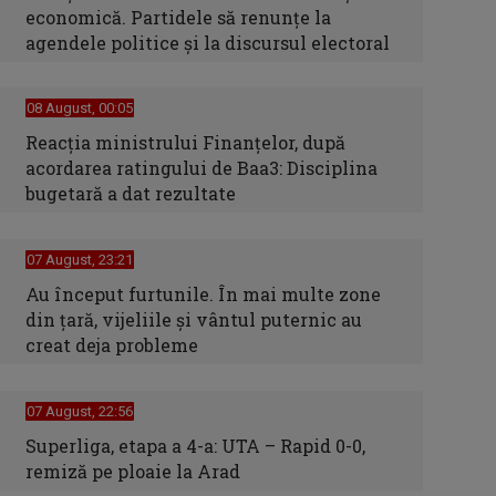
economică. Partidele să renunțe la
agendele politice și la discursul electoral
08 August, 00:05
Reacția ministrului Finanțelor, după
acordarea ratingului de Baa3: Disciplina
bugetară a dat rezultate
07 August, 23:21
Au început furtunile. În mai multe zone
din țară, vijeliile și vântul puternic au
creat deja probleme
07 August, 22:56
Superliga, etapa a 4-a: UTA – Rapid 0-0,
remiză pe ploaie la Arad