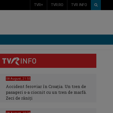
TVR+
TVR.RO
TVR INFO
08 August, 21:55
Accident feroviar în Croația. Un tren de
pasageri s-a ciocnit cu un tren de marfă.
Zeci de răniți
08 August, 19:28