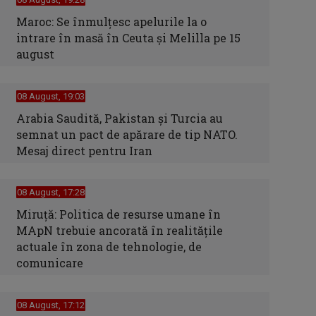
Maroc: Se înmulţesc apelurile la o
intrare în masă în Ceuta şi Melilla pe 15
august
08 August, 19:03
Arabia Saudită, Pakistan și Turcia au
semnat un pact de apărare de tip NATO.
Mesaj direct pentru Iran
08 August, 17:28
Miruță: Politica de resurse umane în
MApN trebuie ancorată în realitățile
actuale în zona de tehnologie, de
comunicare
08 August, 17:12