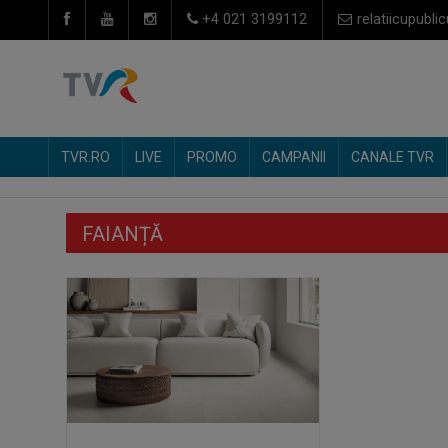
+4 021 3199112
relatiicupublic
TVR.RO
LIVE
PROMO
CAMPANII
CANALE TVR
FAIANȚĂ