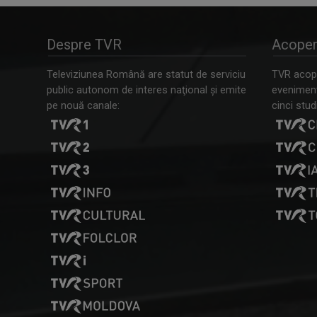
Despre TVR
Acoper
Televiziunea Română are statut de serviciu
TVR acope
public autonom de interes naţional şi emite
evenimente
pe nouă canale:
cinci studi